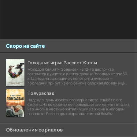
Скоро на сайте
Голодные игры: Рассвет Жатвы
Молодой Хеймитч Эбернети из 12-го дистрикта
готовится к участию в легендарных Голодных играх 50-
х. Шансы на выживание у него почти нулевые —
последний трибут из его района одержал победу еще
сорок
Полураспад
Надежда, дочь известного журналиста, узнаёт о его
смерти. На похоронах её привлекает внимание тот факт,
что многие местные жители ушли из жизни в молодом
возрасте. Разговоры о взрывах атомной бомбы
Обновления сериалов