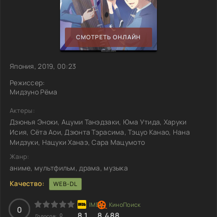
СМОТРЕТЬ ОНЛАЙН
Япония, 2019, 00:23
Режиссер:
Мидзуно Рёма
Актеры:
Дзюнъя Эноки, Ацуми Танэдзаки, Юма Утида, Харуки
Исия, Сёта Аои, Дзюнта Тэрасима, Тэцуо Канао, Нана
Мидзуки, Нацуки Ханаэ, Сара Мацумото
Жанр:
аниме, мультфильм, драма, музыка
Качество:
WEB-DL
0
8.1
8.488
0
Голосов: