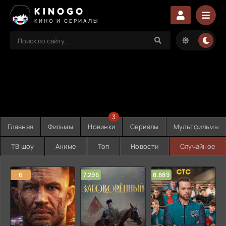
KINOGO
КИНО И СЕРИАЛЫ
3
Главная
Фильмы
Новинки
Сериалы
Мультфильмы
ТВ шоу
Аниме
Топ
Новости
Случайное
6
7.296
8.889