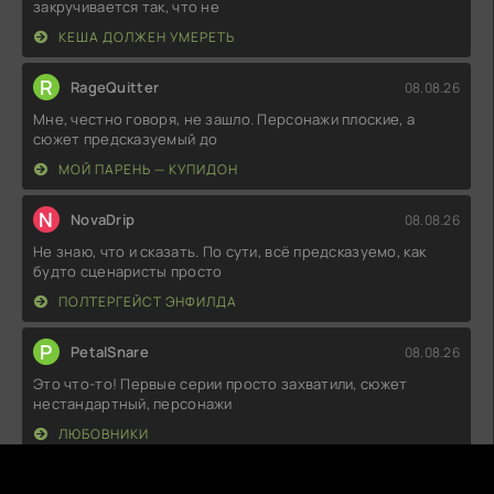
закручивается так, что не
КЕША ДОЛЖЕН УМЕРЕТЬ
R
RageQuitter
08.08.26
Мне, честно говоря, не зашло. Персонажи плоские, а
сюжет предсказуемый до
МОЙ ПАРЕНЬ — КУПИДОН
N
NovaDrip
08.08.26
Не знаю, что и сказать. По сути, всё предсказуемо, как
будто сценаристы просто
ПОЛТЕРГЕЙСТ ЭНФИЛДА
P
PetalSnare
08.08.26
Это что-то! Первые серии просто захватили, сюжет
нестандартный, персонажи
ЛЮБОВНИКИ
M
MoonyYawn
08.08.26