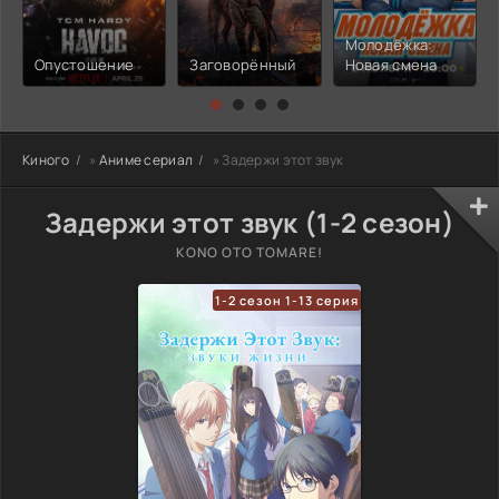
Молодёжка:
Опустошение
Заговорённый
Новая смена
Киного
»
Аниме сериал
» Задержи этот звук
Задержи этот звук (1-2 сезон)
KONO OTO TOMARE!
1-2 сезон 1-13 серия