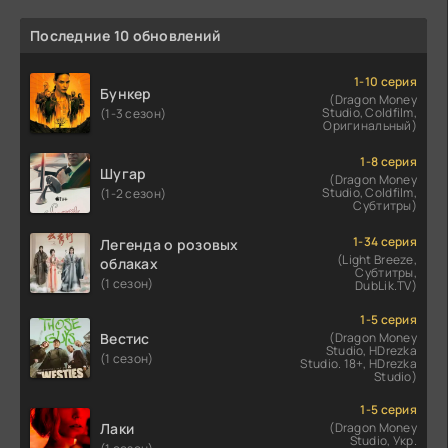
Последние 10 обновлений
1-10 серия
Бункер
(Dragon Money
Studio, Coldfilm,
(1-3 сезон)
Оригинальный)
1-8 серия
Шугар
(Dragon Money
Studio, Coldfilm,
(1-2 сезон)
Субтитры)
1-34 серия
Легенда о розовых
(Light Breeze,
облаках
Субтитры,
(1 сезон)
DubLik.TV)
1-5 серия
Вестис
(Dragon Money
Studio, HDrezka
(1 сезон)
Studio. 18+, HDrezka
Studio)
1-5 серия
Лаки
(Dragon Money
Studio, Укр.