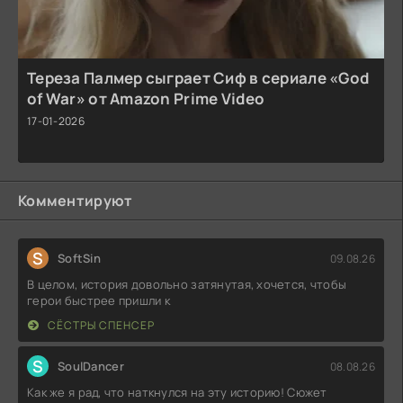
Тереза Палмер сыграет Сиф в сериале «God
of War» от Amazon Prime Video
17-01-2026
Комментируют
S
SoftSin
09.08.26
В целом, история довольно затянутая, хочется, чтобы
герои быстрее пришли к
СЁСТРЫ СПЕНСЕР
S
SoulDancer
08.08.26
Как же я рад, что наткнулся на эту историю! Сюжет