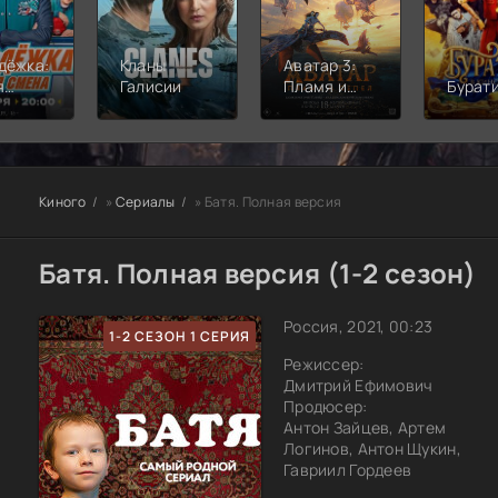
дёжка:
Кланы
Аватар 3:
я
Галисии
Пламя и
Бурат
а
пепел
Киного
»
Сериалы
» Батя. Полная версия
Батя. Полная версия (1-2 сезон)
Россия, 2021, 00:23
1-2 СЕЗОН 1 СЕРИЯ
Режиссер:
Дмитрий Ефимович
Продюсер:
Антон Зайцев, Артем
Логинов, Антон Щукин,
Гавриил Гордеев