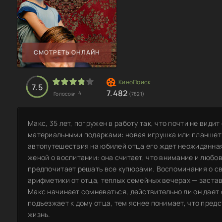
СМОТРЕТЬ ОНЛАЙН
7.5
7.482
4
Голосов:
(7821)
Макс, 35 лет, погружен в работу так, что почти не вид
материальными подарками: новая игрушка или планшет
автопутешествия на юбилей отца его ждет неожиданная
женой о воспитании: она считает, что внимание и любов
предпочитает решать все купюрами. Воспоминания о сво
арифметики от отца, теплых семейных вечерах — застав
Макс начинает сомневаться, действительно ли он дает 
подъезжает к дому отца, тем яснее понимает, что пред
жизнь.