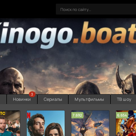
3
ы
Новинки
Сериалы
Мультфильмы
ТВ шоу
7.692
6.654