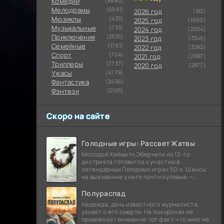
Комедии
(9890)
Мелодрамы
(5991)
2026 год
(182)
Мюзиклы
(435)
2025 год
(1660)
Музыкальные
(733)
2024 год
(2504)
Приключения
(2535)
2023 год
(3345)
Семейные
(1761)
2022 год
(3282)
Cпорт
(704)
2021 год
(2987)
Триллеры
(7737)
2020 год
(2877)
Ужасы
(4779)
Фантастика
(2436)
Фэнтези
(2105)
Скоро на сайте
Голодные игры: Рассвет Жатвы
Молодой Хеймитч Эбернети из 12-го
дистрикта готовится к участию в
легендарных Голодных играх 50-х. Шансы
на выживание у него почти нулевые —
последний трибут из его района одержал
победу еще сорок
Полураспад
Надежда, дочь известного журналиста,
узнаёт о его смерти. На похоронах её
привлекает внимание тот факт, что многие