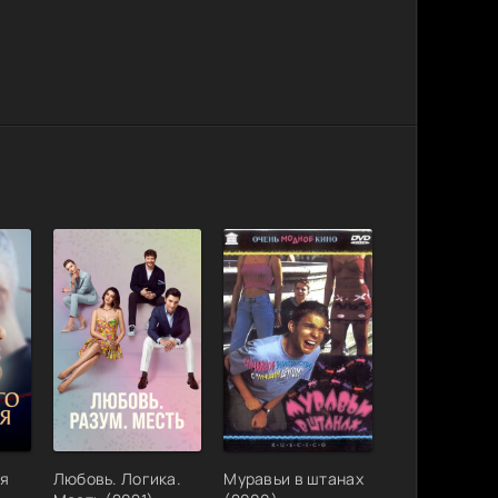
бя
Любовь. Логика.
Муравьи в штанах