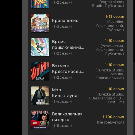
Dragon Money
(1-2 сезон)
Studio, Субтитры)
1-13 серия
Крапополис
(Coldfilm,
Оригинальный,
(1-3 сезон)
TVShows)
1-10 серия
Время
(Украинский,
приключений:
Оригинальный,
Фионна и Кейк
(1-2 сезон)
Субтитры)
1-10 серия
Бэтмен:
(HDrezka Studio,
Крестоносец в
LostFilm,
плаще
(1-2 сезон)
Оригинальный)
1-10 серия
Мэр
(HDrezka Studio,
Кингстауна
HDrezka Studio. 18+,
(1-4 сезон)
LostFilm)
Великолепная
1-100 серия
пятёрка
(Не требуется)
(1-8 сезон)