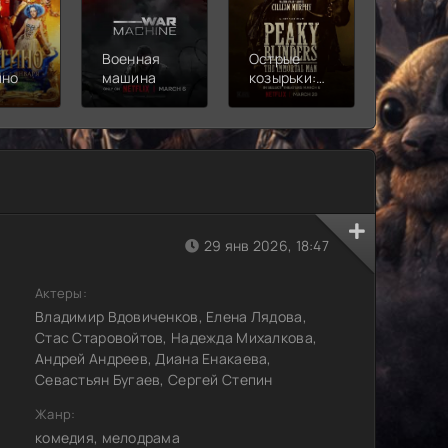
Военная
Острые
Чебура
ино
машина
козырьки:
2
Бессмертный
человек
29 янв 2026, 18:47
Актеры:
Владимир Вдовиченков, Елена Лядова,
Стас Старовойтов, Надежда Михалкова,
Андрей Андреев, Диана Енакаева,
Севастьян Бугаев, Сергей Степин
Жанр:
комедия, мелодрама