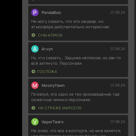
P
PandaBoo
07.08.26
Не могу сказать, что это шедевр, но
атмосфера действительно интересная.
СНЫ АЛИСЫ
A
Arvyn
07.08.26
Ну, что сказать… Задумка неплохая, но как-то
всё затянуто. Персонажи
ГОСПОЖА
M
MoonyYawn
07.08.26
Пожалуй, это одно из тех произведений, где
сюжетные линии и персонажи
НА СТРАЖЕ МАРСЕЛЯ
V
VaporTears
07.08.26
Не знаю, что все в восторге, но мне кажется,
что это просто очередная банальная