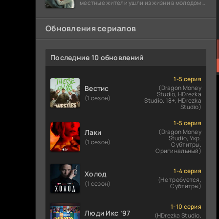
местные жители ушли из жизни в молодом
возрасте. Разговоры о взрывах атомной
бомбы
Обновления сериалов
Последние 10 обновлений
1-5 серия
Вестис
(Dragon Money
Studio, HDrezka
(1 сезон)
Studio. 18+, HDrezka
Studio)
1-5 серия
Лаки
(Dragon Money
Studio, Укр.
(1 сезон)
Субтитры,
Оригинальный)
1-4 серия
Холод
(Не требуется,
(1 сезон)
Субтитры)
1-10 серия
Люди Икс ’97
(HDrezka Studio,