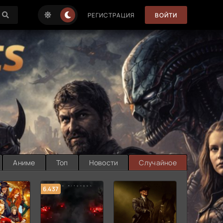
РЕГИСТРАЦИЯ
ВОЙТИ
Аниме
Топ
Новости
Случайное
6.437
7.187