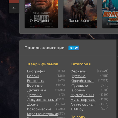
Моло
Опустошение
Заговорённый
Нова
смен
Панель навигации
Жанры фильмов
Категория
Биография
(1485)
Сериалы
(14649)
Боевик
(5281)
Русские
(4511)
Вестерны
(412)
Зарубежные
(14283)
Военные
(1095)
Турецкие
(565)
Детективы
(2696)
Дорамы
(180)
Детские
(43)
Мультфильмы
(1789)
Документальные
(1057)
Мультсериалы
(1280)
Драма
(16544)
Аниме сериал
(1397)
Исторические
(1396)
ТВ-Шоу
(627)
Короткометражки
(317)
По году