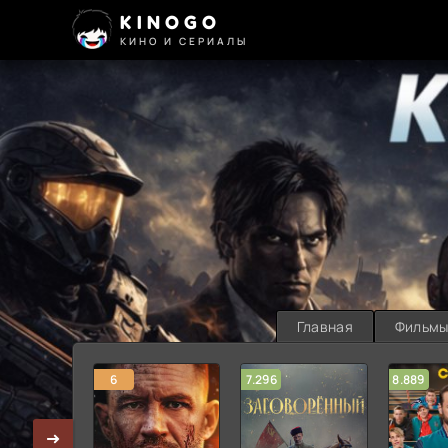
KINOGO
КИНО И СЕРИАЛЫ
Главная
Фильм
6
7.296
8.889