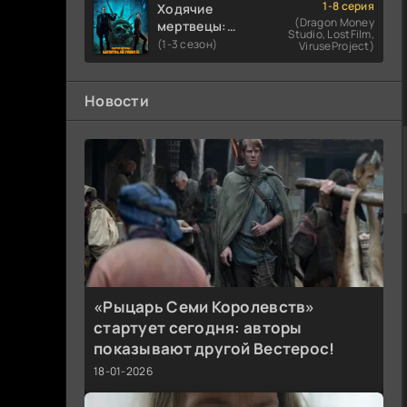
1-8 серия
Ходячие
(Dragon Money
мертвецы:
Studio, LostFilm,
Мертвый
(1-3 сезон)
ViruseProject)
город
Новости
«Рыцарь Семи Королевств»
стартует сегодня: авторы
показывают другой Вестерос!
18-01-2026