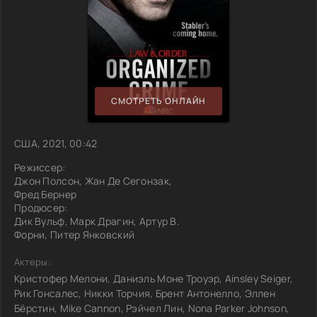
СМОТРЕТЬ ОНЛАЙН
США, 2021, 00:42
Режиссер:
Джон Полсон, Жан Де Сегонзак,
Фред Бернер
Продюсер:
Дик Вульф, Марк Драгин, Артур В.
Форни, Питер Янковский
Актеры:
Кристофер Мелони, Даниэль Моне Троуэр, Ainsley Seiger,
Рик Гонсалес, Никки Торчия, Брент Антонелло, Эллен
Бёрстин, Mike Cannon, Рэйчел Лин, Nona Parker Johnson,