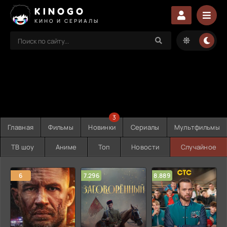
KINOGO
КИНО И СЕРИАЛЫ
3
Главная
Фильмы
Новинки
Сериалы
Мультфильмы
ТВ шоу
Аниме
Топ
Новости
Случайное
6
7.296
8.889