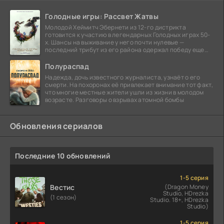
Голодные игры: Рассвет Жатвы
Молодой Хеймитч Эбернети из 12-го дистрикта
готовится к участию в легендарных Голодных играх 50-
х. Шансы на выживание у него почти нулевые —
последний трибут из его района одержал победу еще
сорок
Полураспад
Надежда, дочь известного журналиста, узнаёт о его
смерти. На похоронах её привлекает внимание тот факт,
что многие местные жители ушли из жизни в молодом
возрасте. Разговоры о взрывах атомной бомбы
Обновления сериалов
Последние 10 обновлений
1-5 серия
Вестис
(Dragon Money
Studio, HDrezka
(1 сезон)
Studio. 18+, HDrezka
Studio)
1-5 серия