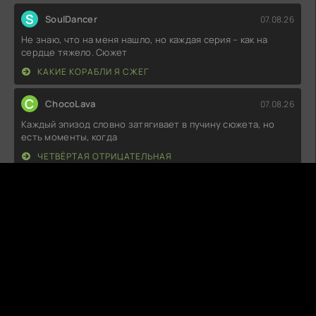
S
SoulDancer
07.08.26
Не знаю, что на меня нашло, но каждая серия – как на
сердце тяжело. Сюжет
КАКИЕ КОРАБЛИ Я СЖЕГ
C
ChocoLava
07.08.26
Каждый эпизод словно затягивает в пучину сюжета, но
есть моменты, когда
ЧЕТВЁРТАЯ ОТРИЦАТЕЛЬНАЯ
E
Enzura
06.08.26
Смотрел несколько серий, и, если честно, пока не
впечатлен. Сюжет вроде
ДОБРО ПОЖАЛОВАТЬ В САМДАЛЛИ