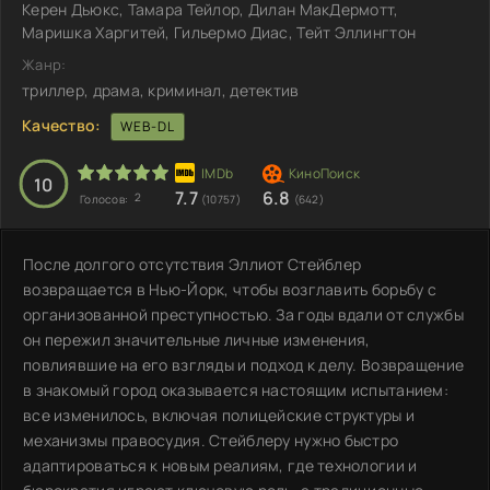
Керен Дьюкс, Тамара Тейлор, Дилан МакДермотт,
Маришка Харгитей, Гильермо Диас, Тейт Эллингтон
Жанр:
триллер, драма, криминал, детектив
Качество:
WEB-DL
10
7.7
6.8
2
Голосов:
(10757)
(642)
После долгого отсутствия Эллиот Стейблер
возвращается в Нью-Йорк, чтобы возглавить борьбу с
организованной преступностью. За годы вдали от службы
он пережил значительные личные изменения,
повлиявшие на его взгляды и подход к делу. Возвращение
в знакомый город оказывается настоящим испытанием:
все изменилось, включая полицейские структуры и
механизмы правосудия. Стейблеру нужно быстро
адаптироваться к новым реалиям, где технологии и