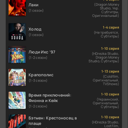
Лаки
(Dragon Money
Studio, Укр.
(1 сезон)
Субтитры,
Оригинальный)
1-4 серия
Холод
(Не требуется,
(1 сезон)
Субтитры)
1-10 серия
Люди Икс ’97
(HDrezka Studio,
Dragon Money
(1-2 сезон)
Studio, Субтитры)
1-13 серия
Крапополис
(Coldfilm,
Оригинальный,
(1-3 сезон)
TVShows)
1-10 серия
Время приключений:
(Украинский,
Фионна и Кейк
Оригинальный,
(1-2 сезон)
Субтитры)
1-10 серия
Бэтмен: Крестоносец в
(HDrezka Studio,
плаще
LostFilm,