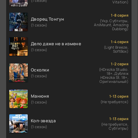
(1 сезон)
Vitation)
1-8 серия
Дворец Тонгун
(Укр. Субтитры,
AniMaunt, Amazing
(1 сезон)
Dubbing)
1-4 серия
Дело даже не в измене
(Light Breeze,
(1 сезон)
SoftBox)
1-2 серия
Осколки
(HDrezka Studio.
18+, Дубляж
(1 сезон)
HDrezka St. 18+,
Оригинальный)
Манюня
1-13 серия
(Не требуется)
(1 сезон)
1-13 серия
Коп-звезда
(Не требуется,
(1 сезон)
Субтитры)