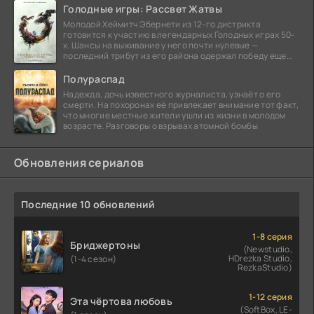
Голодные игры: Рассвет Жатвы
Молодой Хеймитч Эбернети из 12-го дистрикта
готовится к участию в легендарных Голодных играх 50-
х. Шансы на выживание у него почти нулевые —
последний трибут из его района одержал победу еще
сорок
Полураспад
Надежда, дочь известного журналиста, узнаёт о его
смерти. На похоронах её привлекает внимание тот факт,
что многие местные жители ушли из жизни в молодом
возрасте. Разговоры о взрывах атомной бомбы
Обновления сериалов
Последние 10 обновлений
1-8 серия
Бриджертоны
(Newstudio,
HDrezka Studio,
(1-4 сезон)
RezkaStudio)
1-12 серия
Эта чёртова любовь
(SoftBox, LE-