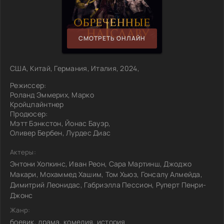
СМОТРЕТЬ ОНЛАЙН
США, Китай, Германия, Италия, 2024,
Режиссер:
Роланд Эммерих, Марко
Кройцпайнтнер
Продюсер:
Мэтт Бэнкстон, Йонас Бауэр,
Оливер Бербен, Лурдес Диас
Актеры:
Энтони Хопкинс, Иван Реон, Сара Мартинш, Джоджо
Макари, Мохаммед Хашим, Том Хьюз, Гонсалу Алмейда,
Димитрий Леонидас, Габриэлла Пессион, Руперт Пенри-
Джонс
Жанр:
боевик, драма, комедия, история