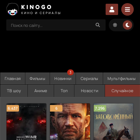
KINOGO
КИНО И СЕРИАЛЫ
3
Главная
Фильмы
Новинки
Сериалы
Мультфильмы
ТВ шоу
Аниме
Топ
Новости
Случайное
6.437
6
7.296