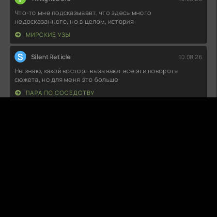
Что-то мне подсказывает, что здесь много
недосказанного, но в целом, история
МИРСКИЕ УЗЫ
S
SilentReticle
10.08.26
Не знаю, какой восторг вызывают все эти повороты
сюжета, но для меня это больше
ПАРА ПО СОСЕДСТВУ
Т
Тихон
09.08.26
Начала смотреть, и, честно говоря, не поняла, что
происходит. Сюжет скачет, как
КОТОСТРОФА