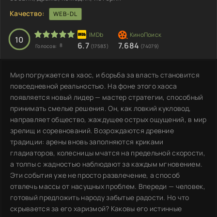
Качество:
WEB-DL
10
6.7
7.684
8
Голосов:
(17583)
(74079)
Мир погружается в хаос, и борьба за власть становится
повседневной реальностью. На фоне этого хаоса
появляется новый лидер — мастер стратегии, способный
принимать смелые решения. Он, как ловкий кукловод,
направляет общество, жаждущее острых ощущений, в мир
зрелищ и соревнований. Возрождаются древние
традиции: арены вновь заполняются криками
гладиаторов, колесницы мчатся на предельной скорости,
а толпы с жадностью наблюдают за каждым мгновением.
Эти события уже не просто развлечение, а способ
отвлечь массы от насущных проблем. Впереди — человек,
готовый предложить народу забытые радости. Но что
скрывается за его харизмой? Каковы его истинные