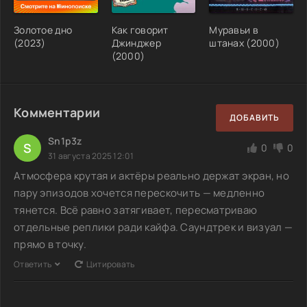
Золотое дно
Как говорит
Муравьи в
(2023)
Джинджер
штанах (2000)
(2000)
Комментарии
ДОБАВИТЬ
Sn1p3z
S
0
0
31 августа 2025 12:01
Атмосфера крутая и актёры реально держат экран, но
пару эпизодов хочется перескочить — медленно
тянется. Всё равно затягивает, пересматриваю
отдельные реплики ради кайфа. Саундтрек и визуал —
прямо в точку.
Ответить
Цитировать