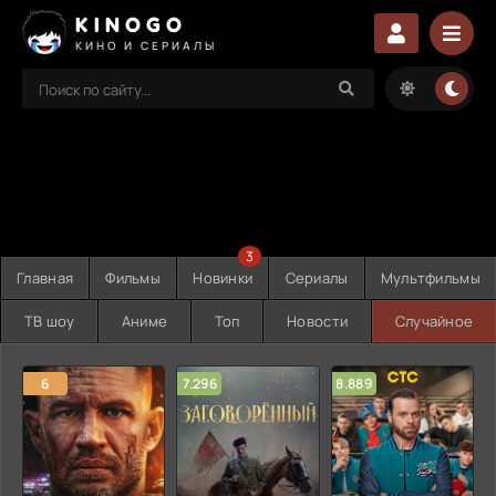
KINOGO
КИНО И СЕРИАЛЫ
3
Главная
Фильмы
Новинки
Сериалы
Мультфильмы
ТВ шоу
Аниме
Топ
Новости
Случайное
6
7.296
8.889