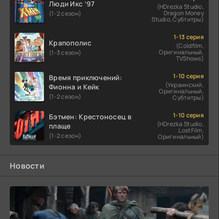
Люди Икс ’97
(HDrezka Studio,
Dragon Money
(1-2 сезон)
Studio, Субтитры)
1-13 серия
Крапополис
(Coldfilm,
Оригинальный,
(1-3 сезон)
TVShows)
1-10 серия
Время приключений:
(Украинский,
Фионна и Кейк
Оригинальный,
(1-2 сезон)
Субтитры)
1-10 серия
Бэтмен: Крестоносец в
(HDrezka Studio,
плаще
LostFilm,
(1-2 сезон)
Оригинальный)
Новости