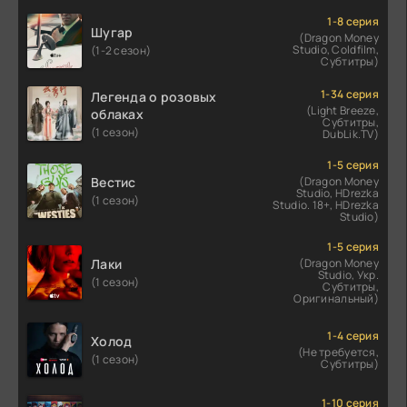
1-8 серия
Шугар
(Dragon Money
Studio, Coldfilm,
(1-2 сезон)
Субтитры)
1-34 серия
Легенда о розовых
(Light Breeze,
облаках
Субтитры,
(1 сезон)
DubLik.TV)
1-5 серия
Вестис
(Dragon Money
Studio, HDrezka
(1 сезон)
Studio. 18+, HDrezka
Studio)
1-5 серия
Лаки
(Dragon Money
Studio, Укр.
(1 сезон)
Субтитры,
Оригинальный)
1-4 серия
Холод
(Не требуется,
(1 сезон)
Субтитры)
1-10 серия