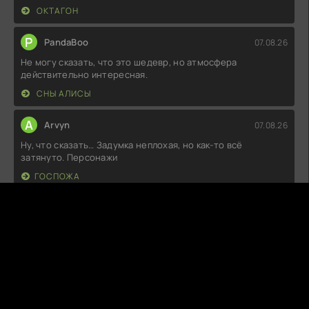
ОКТАГОН
P
PandaBoo
07.08.26
Не могу сказать, что это шедевр, но атмосфера
действительно интересная.
СНЫ АЛИСЫ
A
Arvyn
07.08.26
Ну, что сказать… Задумка неплохая, но как-то всё
затянуто. Персонажи
ГОСПОЖА
M
MoonyYawn
07.08.26
Пожалуй, это одно из тех произведений, где сюжетные
линии и персонажи
НА СТРАЖЕ МАРСЕЛЯ