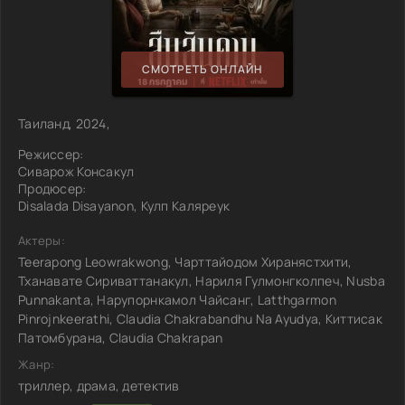
СМОТРЕТЬ ОНЛАЙН
Таиланд, 2024,
Режиссер:
Сиварож Консакул
Продюсер:
Disalada Disayanon, Кулп Каляреук
Актеры:
Teerapong Leowrakwong, Чарттайодом Хиранястхити,
Тханавате Сириваттанакул, Нариля Гулмонгколпеч, Nusba
Punnakanta, Нарупорнкамол Чайсанг, Latthgarmon
Pinrojnkeerathi, Claudia Chakrabandhu Na Ayudya, Киттисак
Патомбурана, Claudia Chakrapan
Жанр:
триллер, драма, детектив