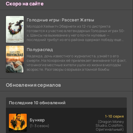
Скоро на сайте
Голодные игры: Рассвет Жатвы
Молодой Хеймитч Эбернети из 12-го дистрикта
готовится к участию в легендарных Голодных играх 50-
х. Шансы на выживание у него почти нулевые —
последний трибут из его района одержал победу еще
сорок
Полураспад
Надежда, дочь известного журналиста, узнаёт о его
смерти. На похоронах её привлекает внимание тот факт,
что многие местные жители ушли из жизни в молодом
возрасте. Разговоры о взрывах атомной бомбы
Обновления сериалов
Последние 10 обновлений
1-10 серия
Бункер
(Dragon Money
Studio, Coldfilm,
(1-3 сезон)
Оригинальный)