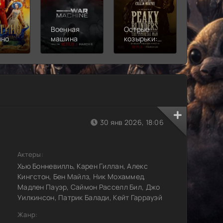
Военная
Острые
Чебура
ино
машина
козырьки:
2
Бессмертный
человек
30 янв 2026, 18:06
Актеры:
Хью Бонневилль, Карен Гиллан, Алекс
Кингстон, Бен Майлз, Ник Мохаммед,
Мадлен Пауэр, Саймон Расселл Бил, Джо
Уилкинсон, Патрик Балади, Кейт Гаррауэй
Жанр: