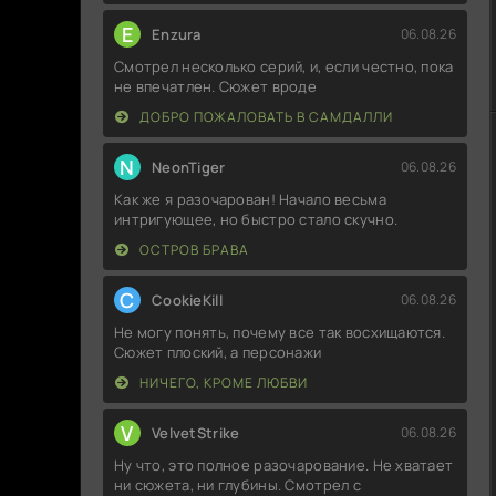
E
Enzura
06.08.26
Смотрел несколько серий, и, если честно, пока
не впечатлен. Сюжет вроде
ДОБРО ПОЖАЛОВАТЬ В САМДАЛЛИ
N
NeonTiger
06.08.26
Как же я разочарован! Начало весьма
интригующее, но быстро стало скучно.
ОСТРОВ БРАВА
C
CookieKill
06.08.26
Не могу понять, почему все так восхищаются.
Сюжет плоский, а персонажи
НИЧЕГО, КРОМЕ ЛЮБВИ
V
VelvetStrike
06.08.26
Ну что, это полное разочарование. Не хватает
ни сюжета, ни глубины. Смотрел с