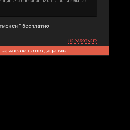
инципы? И способен ли он на решительные
тменен " бесплатно
НЕ РАБОТАЕТ?
 серии и качество выходит раньше!