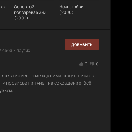
нах
Основной
Ночь любви
подозреваемый
(2000)
(2000)
ДОБАВИТЬ
 себя и других!
0
0
ивые, а моменты между ними режут прямо в
тм провисает и тянет на сокращение. Всё
узьям.