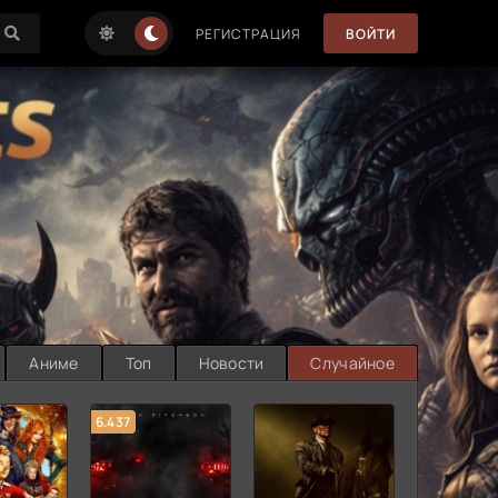
РЕГИСТРАЦИЯ
ВОЙТИ
Аниме
Топ
Новости
Случайное
6.437
7.187