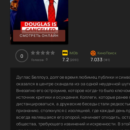
СМОТРЕТЬ ОНЛАЙН
0
7.2
7.033
0
Голосов:
(2051)
(181)
Дуглас Беллоуз, долгое время любимец публики и сим
оказался в центре скандала из-за одной неудачной шу
Внезапно его остроумие, которое когда-то было ключом
источник критики и осуждения. Коллеги, которые ранее
дистанцироваться, а дружеские беседы стали редкость
признанию, столкнулся с изоляцией, где каждый день п
всегда являвшаяся его опорой, начинает отходить, ос
общества, требующего извинений и искренности. В это