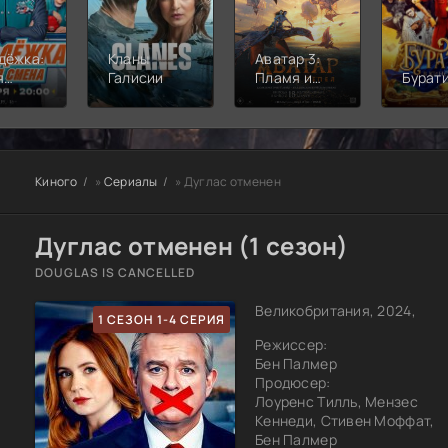
дёжка:
Кланы
Аватар 3:
я
Галисии
Пламя и
Бурат
а
пепел
Киного
»
Сериалы
» Дуглас отменен
Дуглас отменен (1 сезон)
DOUGLAS IS CANCELLED
Великобритания, 2024,
1 СЕЗОН 1-4 СЕРИЯ
Режиссер:
Бен Палмер
Продюсер:
Лоуренс Тилль, Мензес
Кеннеди, Стивен Моффат,
Бен Палмер