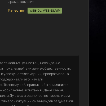
драма, комедия
Качество:
WEB-DL, WEB-DLRIP
вол семейных ценностей, неожиданно
тки, привлекшей внимание общественности.
 к успеху на телевидении, превратилось в
 поддерживали его, начали
ю. Телеведущий, привыкший к вниманию и
риносил новые испытания. Даже семья,
тавляя Дугласа в одиночестве перед лицом
й тяжелой ситуации он вынужден задуматься: