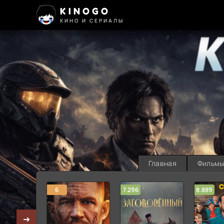
KINOGO
КИНО И СЕРИАЛЫ
Главная
Фильм
6
7.296
8.889