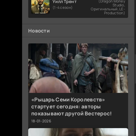
Уилл Трент
(Dragon Money
Studio,
(1-4 сезон)
Оригинальный, LE-
Production)
Новости
«Рыцарь Семи Королевств»
стартует сегодня: авторы
показывают другой Вестерос!
18-01-2026