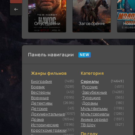
Моло
Опустошение
Заговорённый
Нова
смен
Панель навигации
Жанры фильмов
Категория
Биография
(1485)
Сериалы
(14649)
Боевик
(5281)
Русские
(4511)
Вестерны
(412)
Зарубежные
(14283)
Военные
(1095)
Турецкие
(565)
Детективы
(2696)
Дорамы
(180)
Детские
(43)
Мультфильмы
(1789)
Документальные
(1057)
Мультсериалы
(1280)
Драма
(16544)
Аниме сериал
(1397)
Исторические
(1396)
ТВ-Шоу
(627)
Короткометражки
(317)
По году