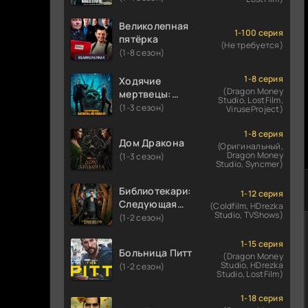
Великолепная
1-100 серия
пятёрка
(Не требуется)
(1-8 сезон)
1-8 серия
Ходячие
(Dragon Money
мертвецы:
Studio, LostFilm,
Мертвый
(1-3 сезон)
ViruseProject)
город
1-8 серия
Дом Дракона
(Оригинальный,
Dragon Money
(1-3 сезон)
Studio, Syncmer)
Библиотекари:
1-12 серия
Следующая
(Coldfilm, HDrezka
Studio, TVShows)
глава
(1-2 сезон)
1-15 серия
Больница Питт
(Dragon Money
Studio, HDrezka
(1-2 сезон)
Studio, LostFilm)
1-18 серия