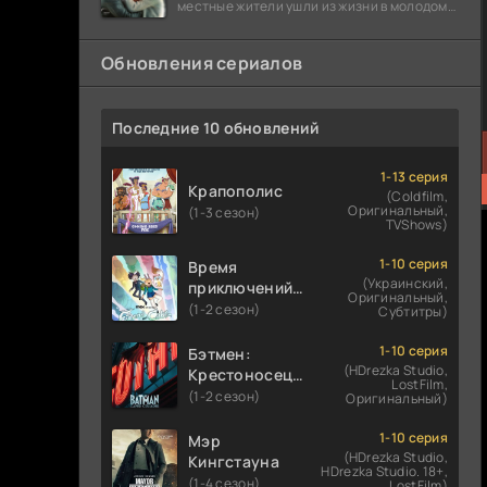
местные жители ушли из жизни в молодом
возрасте. Разговоры о взрывах атомной
бомбы
Обновления сериалов
Последние 10 обновлений
1-13 серия
Крапополис
(Coldfilm,
Оригинальный,
(1-3 сезон)
TVShows)
1-10 серия
Время
(Украинский,
приключений:
Оригинальный,
Фионна и Кейк
(1-2 сезон)
Субтитры)
1-10 серия
Бэтмен:
(HDrezka Studio,
Крестоносец в
LostFilm,
плаще
(1-2 сезон)
Оригинальный)
1-10 серия
Мэр
(HDrezka Studio,
Кингстауна
HDrezka Studio. 18+,
(1-4 сезон)
LostFilm)