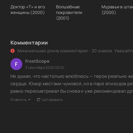
Доктор «Т» и его
Волшебные
Муравьи в шта
женщины (2000)
покровители
(2000)
(2001)
Комментарии
Минимальная длина комментария - 20 знаков. Уважайте
FrostScope
F
3 сентября 2025 00:01
Не думал, что настолько влюблюсь — герои реально ж
сердце. Юмор местами чумовой, но в паре эпизодов ри
равно пересматривал бы снова и уже рекомендовал др
Ответить
Цитировать