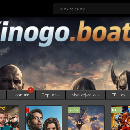
3
ы
Новинки
Сериалы
Мультфильмы
ТВ шоу
7.692
6.654