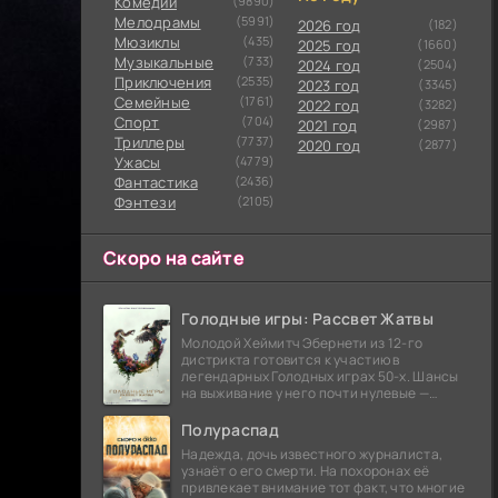
Комедии
(9890)
Мелодрамы
(5991)
2026 год
(182)
Мюзиклы
(435)
2025 год
(1660)
Музыкальные
(733)
2024 год
(2504)
Приключения
(2535)
2023 год
(3345)
Семейные
(1761)
2022 год
(3282)
Cпорт
(704)
2021 год
(2987)
Триллеры
(7737)
2020 год
(2877)
Ужасы
(4779)
Фантастика
(2436)
Фэнтези
(2105)
Скоро на сайте
Голодные игры: Рассвет Жатвы
Молодой Хеймитч Эбернети из 12-го
дистрикта готовится к участию в
легендарных Голодных играх 50-х. Шансы
на выживание у него почти нулевые —
последний трибут из его района одержал
победу еще сорок
Полураспад
Надежда, дочь известного журналиста,
узнаёт о его смерти. На похоронах её
привлекает внимание тот факт, что многие