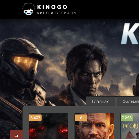
KINOGO
КИНО И СЕРИАЛЫ
Главная
Фильм
6.437
6
7.296