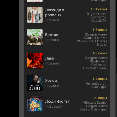
1-34 серия
Легенда о
(Light Breeze,
розовых
Субтитры,
облаках
(1 сезон)
DubLik.TV)
1-5 серия
Вестис
(Dragon Money
Studio, HDrezka
(1 сезон)
Studio. 18+, HDrezka
Studio)
1-5 серия
Лаки
(Dragon Money
Studio, Укр.
(1 сезон)
Субтитры,
Оригинальный)
1-4 серия
Холод
(Не требуется,
(1 сезон)
Субтитры)
1-10 серия
Люди Икс ’97
(HDrezka Studio,
Dragon Money
(1-2 сезон)
Studio, Субтитры)