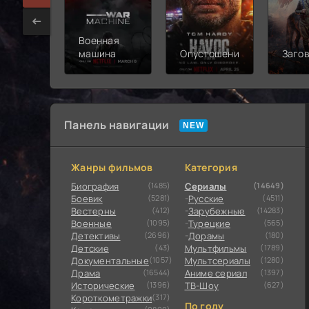
Военная
машина
Опустошение
Заго
Панель навигации
Жанры фильмов
Категория
Биография
(1485)
Сериалы
(14649)
Боевик
(5281)
Русские
(4511)
Вестерны
(412)
Зарубежные
(14283)
Военные
(1095)
Турецкие
(565)
Детективы
(2696)
Дорамы
(180)
Детские
(43)
Мультфильмы
(1789)
Документальные
(1057)
Мультсериалы
(1280)
Драма
(16544)
Аниме сериал
(1397)
Исторические
(1396)
ТВ-Шоу
(627)
Короткометражки
(317)
По году