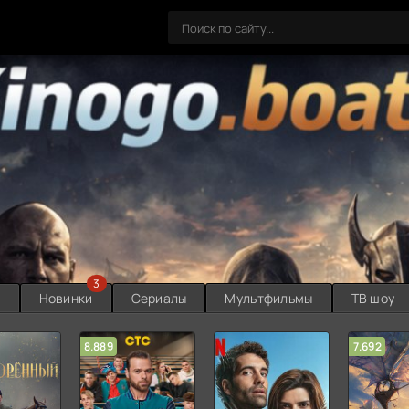
3
ы
Новинки
Сериалы
Мультфильмы
ТВ шоу
8.889
7.692