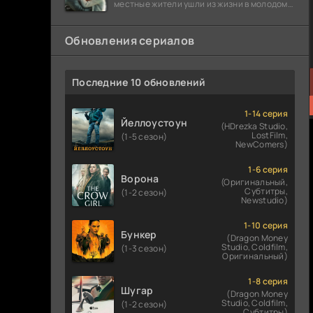
местные жители ушли из жизни в молодом
возрасте. Разговоры о взрывах атомной
бомбы
Обновления сериалов
Последние 10 обновлений
1-14 серия
Йеллоустоун
(HDrezka Studio,
LostFilm,
(1-5 сезон)
NewComers)
1-6 серия
Ворона
(Оригинальный,
Субтитры,
(1-2 сезон)
Newstudio)
1-10 серия
Бункер
(Dragon Money
Studio, Coldfilm,
(1-3 сезон)
Оригинальный)
1-8 серия
Шугар
(Dragon Money
Studio, Coldfilm,
(1-2 сезон)
Субтитры)