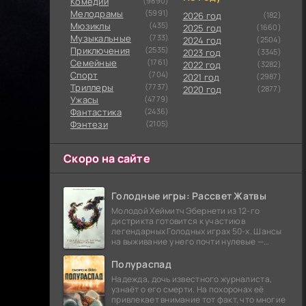
Комедии
(9890)
Мелодрамы
(5991)
2026 год
(182)
Мюзиклы
(435)
2025 год
(1660)
Музыкальные
(733)
2024 год
(2504)
Приключения
(2535)
2023 год
(3345)
Семейные
(1761)
2022 год
(3282)
Cпорт
(704)
2021 год
(2987)
Триллеры
(7737)
2020 год
(2877)
Ужасы
(4779)
Фантастика
(2436)
Фэнтези
(2105)
Скоро на сайте
Голодные игры: Рассвет Жатвы
Молодой Хеймитч Эбернети из 12-го
дистрикта готовится к участию в
легендарных Голодных играх 50-х. Шансы
на выживание у него почти нулевые —
последний трибут из его района одержал
победу еще сорок
Полураспад
Надежда, дочь известного журналиста,
узнаёт о его смерти. На похоронах её
привлекает внимание тот факт, что многие