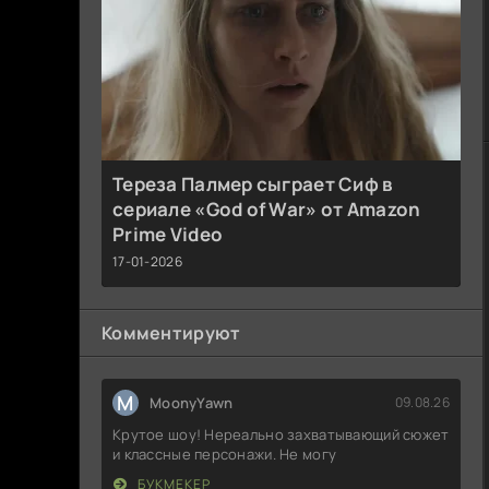
Тереза Палмер сыграет Сиф в
сериале «God of War» от Amazon
Prime Video
17-01-2026
Комментируют
M
MoonyYawn
09.08.26
Крутое шоу! Нереально захватывающий сюжет
и классные персонажи. Не могу
БУКМЕКЕР