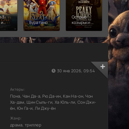
 3:
Острые
Чебура
 и
Буратино
козырьки:
2
Бессмертный
человек
30 янв 2026, 09:54
Актеры:
Пона, Чан Да-а, Рю Да-ин, Кан На-он, Чон
Ха-дам, Щин Сыль-ги, Ха Юль-ли, Сон Джи-
ён, Юн Га-и, Ли Джу-ён
Жанр:
драма, триллер