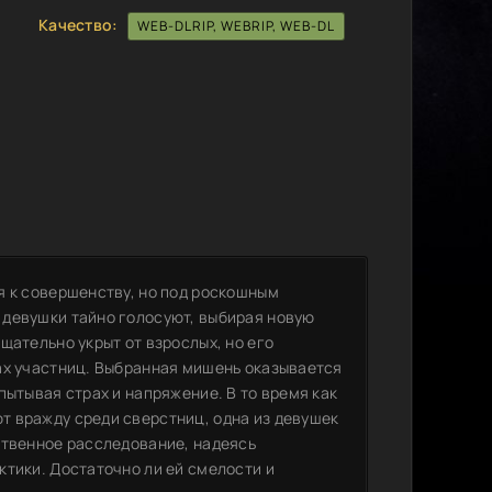
Качество:
WEB-DLRIP, WEBRIP, WEB-DL
я к совершенству, но под роскошным
 девушки тайно голосуют, выбирая новую
щательно укрыт от взрослых, но его
ах участниц. Выбранная мишень оказывается
пытывая страх и напряжение. В то время как
т вражду среди сверстниц, одна из девушек
ственное расследование, надеясь
ктики. Достаточно ли ей смелости и