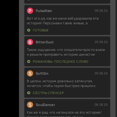
P
PulseRain
09.08.26
Вот это да, как же меня взбудоражила эта
история! Персонажи такие живые, а
ГОТОВЫЕ
B
BitterDust
09.08.26
Такое ощущение, что создатели просто взяли
и решили приправить историю династии
РОМАНОВЫ. ПОСЛЕДНЕЕ СЛОВО
S
SoftSin
09.08.26
В целом, история довольно затянутая,
хочется, чтобы герои быстрее пришли к
СЁСТРЫ СПЕНСЕР
S
SoulDancer
08.08.26
Как же я рад, что наткнулся на эту историю!
Сюжет закручивается так, что не