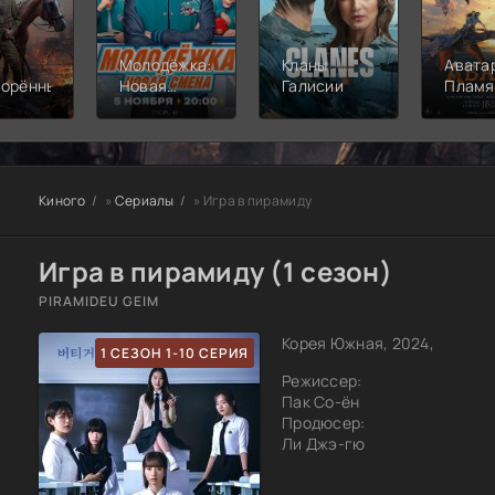
Молодёжка:
Кланы
Аватар
ворённый
Новая
Галисии
Пламя
смена
пепел
Киного
»
Сериалы
» Игра в пирамиду
Игра в пирамиду (1 сезон)
PIRAMIDEU GEIM
Корея Южная, 2024,
1 СЕЗОН 1-10 СЕРИЯ
Режиссер:
Пак Со-ён
Продюсер:
Ли Джэ-гю