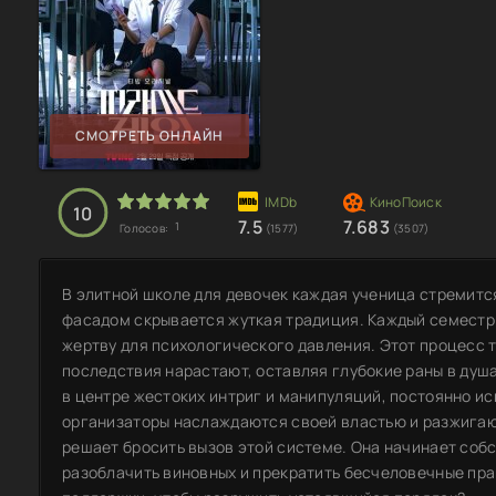
СМОТРЕТЬ ОНЛАЙН
10
7.5
7.683
1
Голосов:
(1577)
(3507)
В элитной школе для девочек каждая ученица стремитс
фасадом скрывается жуткая традиция. Каждый семестр
жертву для психологического давления. Этот процесс т
последствия нарастают, оставляя глубокие раны в душ
в центре жестоких интриг и манипуляций, постоянно ис
организаторы наслаждаются своей властью и разжигаю
решает бросить вызов этой системе. Она начинает соб
разоблачить виновных и прекратить бесчеловечные пра