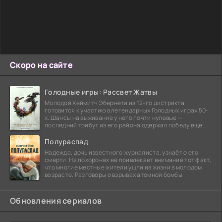
Скоро на сайте
Голодные игры: Рассвет Жатвы
Молодой Хеймитч Эбернети из 12-го дистрикта
готовится к участию в легендарных Голодных играх 50-
х. Шансы на выживание у него почти нулевые —
последний трибут из его района одержал победу еще
сорок
Полураспад
Надежда, дочь известного журналиста, узнаёт о его
смерти. На похоронах её привлекает внимание тот факт,
что многие местные жители ушли из жизни в молодом
возрасте. Разговоры о взрывах атомной бомбы
Обновления сериалов