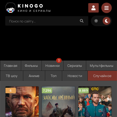
KINOGO
КИНО И СЕРИАЛЫ
3
Главная
Фильмы
Новинки
Сериалы
Мультфильмы
ТВ шоу
Аниме
Топ
Новости
Случайное
6
7.296
8.889