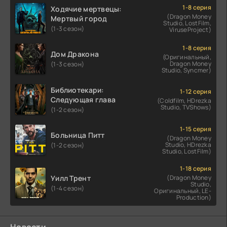
1-8 серия
Ходячие мертвецы:
(Dragon Money
Мертвый город
Studio, LostFilm,
(1-3 сезон)
ViruseProject)
1-8 серия
Дом Дракона
(Оригинальный,
Dragon Money
(1-3 сезон)
Studio, Syncmer)
Библиотекари:
1-12 серия
Следующая глава
(Coldfilm, HDrezka
Studio, TVShows)
(1-2 сезон)
1-15 серия
Больница Питт
(Dragon Money
Studio, HDrezka
(1-2 сезон)
Studio, LostFilm)
1-18 серия
Уилл Трент
(Dragon Money
Studio,
(1-4 сезон)
Оригинальный, LE-
Production)