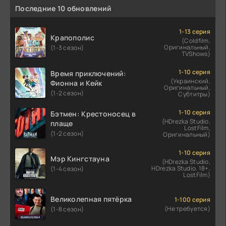
Последние 10 обновлений
1-13 серия
Крапополис
(Coldfilm,
Оригинальный,
(1-3 сезон)
TVShows)
1-10 серия
Время приключений:
(Украинский,
Фионна и Кейк
Оригинальный,
(1-2 сезон)
Субтитры)
1-10 серия
Бэтмен: Крестоносец в
(HDrezka Studio,
плаще
LostFilm,
(1-2 сезон)
Оригинальный)
1-10 серия
Мэр Кингстауна
(HDrezka Studio,
HDrezka Studio. 18+,
(1-4 сезон)
LostFilm)
Великолепная пятёрка
1-100 серия
(Не требуется)
(1-8 сезон)