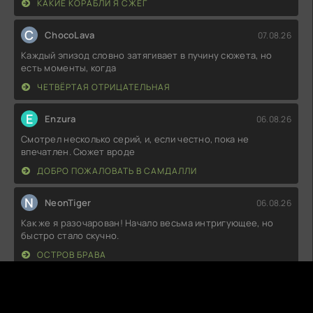
КАКИЕ КОРАБЛИ Я СЖЕГ
C
ChocoLava
07.08.26
Каждый эпизод словно затягивает в пучину сюжета, но
есть моменты, когда
ЧЕТВЁРТАЯ ОТРИЦАТЕЛЬНАЯ
E
Enzura
06.08.26
Смотрел несколько серий, и, если честно, пока не
впечатлен. Сюжет вроде
ДОБРО ПОЖАЛОВАТЬ В САМДАЛЛИ
N
NeonTiger
06.08.26
Как же я разочарован! Начало весьма интригующее, но
быстро стало скучно.
ОСТРОВ БРАВА
C
CookieKill
06.08.26
Не могу понять, почему все так восхищаются. Сюжет