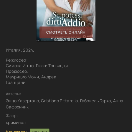
СМОТРЕТЬ ОНЛАЙН
Италия, 2024,
Режиссер:
Симона Иццо, Рикки Тоньяцци
Продюсер:
Маурицио Моми, Андреа
Граццани
Актеры:
Энцо Казертано, Cristiano Pittarello, Габриель Гарко, Анна
Сафрончик
Жанр:
криминал
Качество: