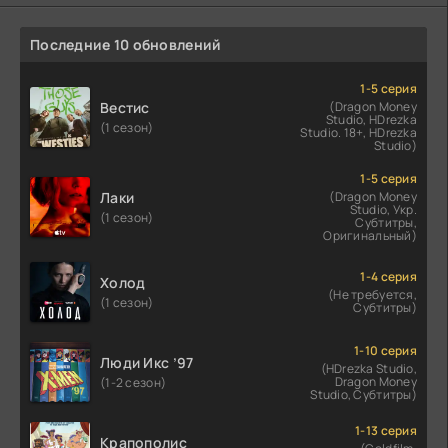
Последние 10 обновлений
1-5 серия
Вестис
(Dragon Money
Studio, HDrezka
(1 сезон)
Studio. 18+, HDrezka
Studio)
1-5 серия
Лаки
(Dragon Money
Studio, Укр.
(1 сезон)
Субтитры,
Оригинальный)
1-4 серия
Холод
(Не требуется,
(1 сезон)
Субтитры)
1-10 серия
Люди Икс ’97
(HDrezka Studio,
Dragon Money
(1-2 сезон)
Studio, Субтитры)
1-13 серия
Крапополис