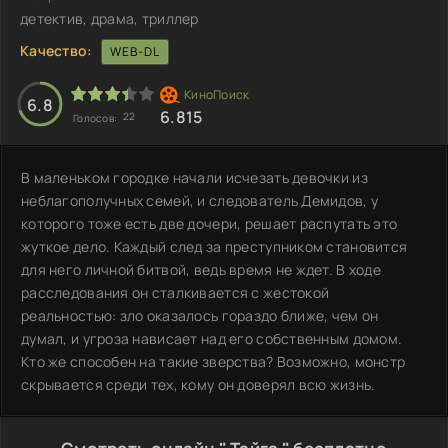
детектив, драма, триллер
Качество:
WEB-DL
6.8
6.815
22
Голосов:
В маленьком городке начали исчезать девочки из
неблагополучных семей, и следователь Демидов, у
которого тоже есть две дочери, решает распутать это
жуткое дело. Каждый след за преступником становится
для него личной битвой, ведь время не ждет. В ходе
расследования он сталкивается с жестокой
реальностью: зло оказалось гораздо ближе, чем он
думал, и угроза нависает над его собственным домом.
Кто же способен на такие зверства? Возможно, монстр
скрывается среди тех, кому он доверял всю жизнь.