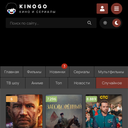
KINOGO
КИНО И СЕРИАЛЫ
3
Главная
Фильмы
Новинки
Сериалы
Мультфильмы
ТВ шоу
Аниме
Топ
Новости
Случайное
6
7.296
8.889