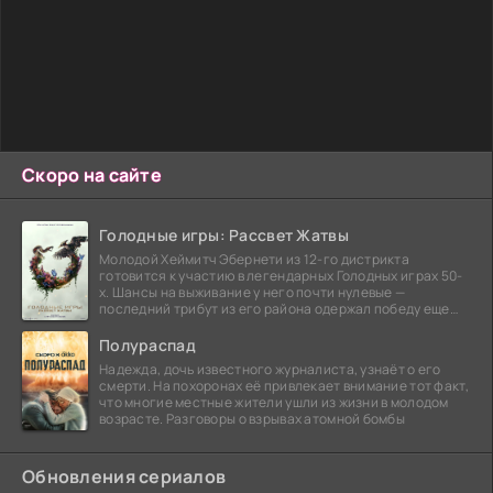
Скоро на сайте
Голодные игры: Рассвет Жатвы
Молодой Хеймитч Эбернети из 12-го дистрикта
готовится к участию в легендарных Голодных играх 50-
х. Шансы на выживание у него почти нулевые —
последний трибут из его района одержал победу еще
сорок
Полураспад
Надежда, дочь известного журналиста, узнаёт о его
смерти. На похоронах её привлекает внимание тот факт,
что многие местные жители ушли из жизни в молодом
возрасте. Разговоры о взрывах атомной бомбы
Обновления сериалов