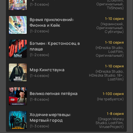
(Coldfilm,
Оригинальный,
(1-3 сезон)
TVShows)
1-10 серия
Время приключений:
(Украинский,
Фионна и Кейк
Оригинальный,
(1-2 сезон)
Субтитры)
1-10 серия
Бэтмен: Крестоносец в
(HDrezka Studio,
плаще
LostFilm,
(1-2 сезон)
Оригинальный)
1-10 серия
Мэр Кингстауна
(HDrezka Studio,
HDrezka Studio. 18+,
(1-4 сезон)
LostFilm)
Великолепная пятёрка
1-100 серия
(Не требуется)
(1-8 сезон)
1-8 серия
Ходячие мертвецы:
(Dragon Money
Мертвый город
Studio, LostFilm,
(1-3 сезон)
ViruseProject)