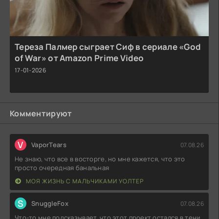
Тереза Палмер сыграет Сиф в сериале «God
of War» от Amazon Prime Video
17-01-2026
Комментируют
V
VaporTears
07.08.26
Не знаю, что все в восторге, но мне кажется, что это
просто очередная банальная
МОЯ ЖИЗНЬ С МАЛЬЧИКАМИ УОЛТЕР
S
SnuggleFox
07.08.26
Что-то мне подсказывает, что этот проект остался в тени