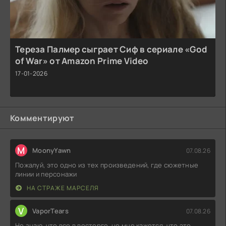
Тереза Палмер сыграет Сиф в сериале «God
of War» от Amazon Prime Video
17-01-2026
Комментируют
M
MoonyYawn
07.08.26
Пожалуй, это одно из тех произведений, где сюжетные
линии и персонажи
НА СТРАЖЕ МАРСЕЛЯ
V
VaporTears
07.08.26
Не знаю, что все в восторге, но мне кажется, что это