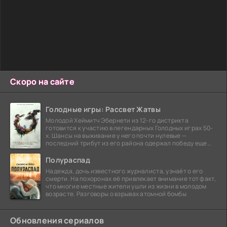
Скоро на сайте
Голодные игры: Рассвет Жатвы
Молодой Хеймитч Эбернети из 12-го дистрикта
готовится к участию в легендарных Голодных играх 50-
х. Шансы на выживание у него почти нулевые —
последний трибут из его района одержал победу еще
сорок
Полураспад
Надежда, дочь известного журналиста, узнаёт о его
смерти. На похоронах её привлекает внимание тот факт,
что многие местные жители ушли из жизни в молодом
возрасте. Разговоры о взрывах атомной бомбы
Обновления сериалов