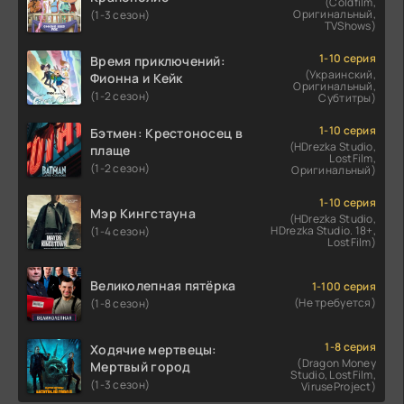
(Coldfilm,
Оригинальный,
(1-3 сезон)
TVShows)
1-10 серия
Время приключений:
(Украинский,
Фионна и Кейк
Оригинальный,
(1-2 сезон)
Субтитры)
1-10 серия
Бэтмен: Крестоносец в
(HDrezka Studio,
плаще
LostFilm,
(1-2 сезон)
Оригинальный)
1-10 серия
Мэр Кингстауна
(HDrezka Studio,
HDrezka Studio. 18+,
(1-4 сезон)
LostFilm)
Великолепная пятёрка
1-100 серия
(Не требуется)
(1-8 сезон)
1-8 серия
Ходячие мертвецы:
(Dragon Money
Мертвый город
Studio, LostFilm,
(1-3 сезон)
ViruseProject)