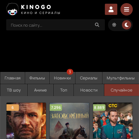
KINOGO
КИНО И СЕРИАЛЫ
3
Главная
Фильмы
Новинки
Сериалы
Мультфильмы
ТВ шоу
Аниме
Топ
Новости
Случайное
6
7.296
8.889