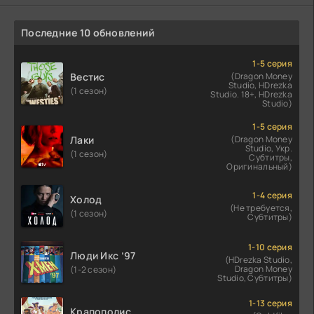
Последние 10 обновлений
1-5 серия
Вестис
(Dragon Money
Studio, HDrezka
(1 сезон)
Studio. 18+, HDrezka
Studio)
1-5 серия
Лаки
(Dragon Money
Studio, Укр.
(1 сезон)
Субтитры,
Оригинальный)
1-4 серия
Холод
(Не требуется,
(1 сезон)
Субтитры)
1-10 серия
Люди Икс ’97
(HDrezka Studio,
Dragon Money
(1-2 сезон)
Studio, Субтитры)
1-13 серия
Крапополис