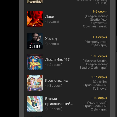
Studio)
1-5 серия
Лаки
(Dragon Money
Studio, Укр.
(1 сезон)
Субтитры,
Оригинальный)
1-4 серия
Холод
(Не требуется,
(1 сезон)
Субтитры)
1-10 серия
Люди Икс ’97
(HDrezka Studio,
Dragon Money
(1-2 сезон)
Studio, Субтитры)
1-13 серия
Крапополис
(Coldfilm,
Оригинальный,
(1-3 сезон)
TVShows)
1-10 серия
Время
(Украинский,
приключений:
Оригинальный,
Фионна и Кейк
(1-2 сезон)
Субтитры)