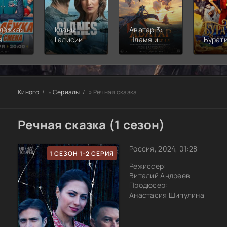
дёжка:
Кланы
Аватар 3:
я
Галисии
Пламя и
Бурат
а
пепел
Киного
»
Сериалы
» Речная сказка
Речная сказка (1 сезон)
Россия, 2024, 01:28
1 СЕЗОН 1-2 СЕРИЯ
Режиссер:
Виталий Андреев
Продюсер:
Анастасия Шипулина