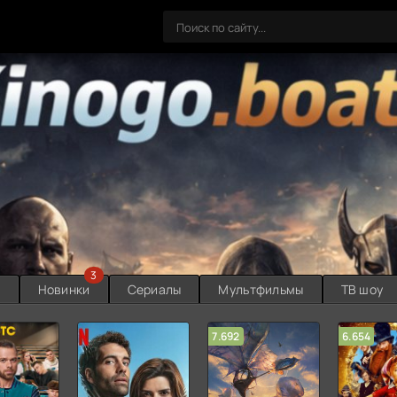
3
ы
Новинки
Сериалы
Мультфильмы
ТВ шоу
7.692
6.654