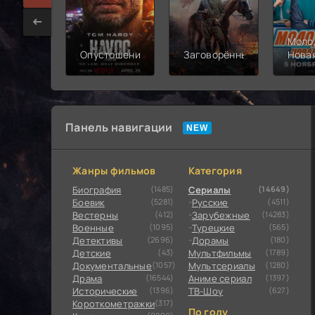
Моло
Опустошение
Заговорённый
Нова
смен
Панель навигации
Жанры фильмов
Категория
Биография
(1485)
Сериалы
(14649)
Боевик
(5281)
Русские
(4511)
Вестерны
(412)
Зарубежные
(14283)
Военные
(1095)
Турецкие
(565)
Детективы
(2696)
Дорамы
(180)
Детские
(43)
Мультфильмы
(1789)
Документальные
(1057)
Мультсериалы
(1280)
Драма
(16544)
Аниме сериал
(1397)
Исторические
(1396)
ТВ-Шоу
(627)
Короткометражки
(317)
По году