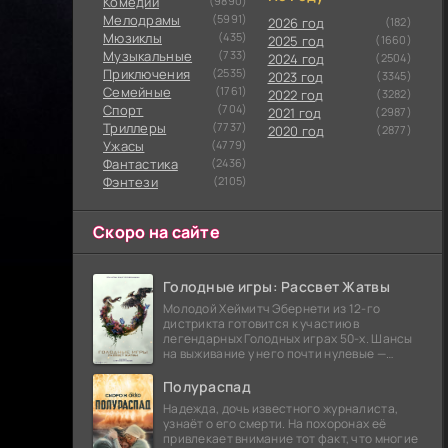
Комедии
(9890)
Мелодрамы
(5991)
2026 год
(182)
Мюзиклы
(435)
2025 год
(1660)
Музыкальные
(733)
2024 год
(2504)
Приключения
(2535)
2023 год
(3345)
Семейные
(1761)
2022 год
(3282)
Cпорт
(704)
2021 год
(2987)
Триллеры
(7737)
2020 год
(2877)
Ужасы
(4779)
Фантастика
(2436)
Фэнтези
(2105)
Скоро на сайте
Голодные игры: Рассвет Жатвы
Молодой Хеймитч Эбернети из 12-го
дистрикта готовится к участию в
легендарных Голодных играх 50-х. Шансы
на выживание у него почти нулевые —
последний трибут из его района одержал
победу еще сорок
Полураспад
Надежда, дочь известного журналиста,
узнаёт о его смерти. На похоронах её
привлекает внимание тот факт, что многие