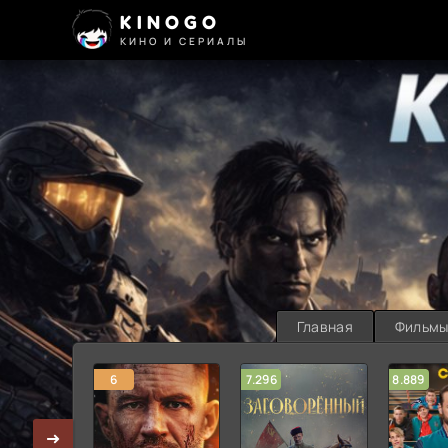
KINOGO
КИНО И СЕРИАЛЫ
Главная
Фильм
6
7.296
8.889