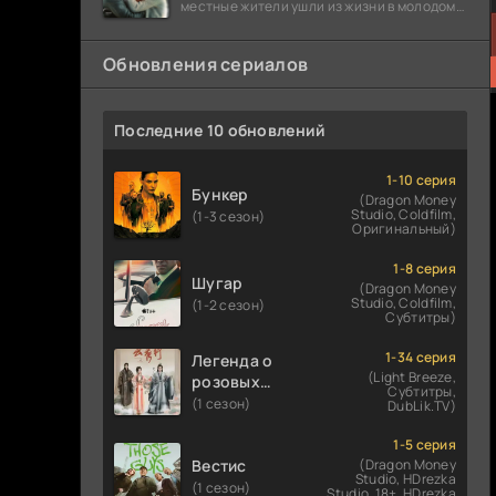
местные жители ушли из жизни в молодом
возрасте. Разговоры о взрывах атомной
бомбы
Обновления сериалов
Последние 10 обновлений
1-10 серия
Бункер
(Dragon Money
Studio, Coldfilm,
(1-3 сезон)
Оригинальный)
1-8 серия
Шугар
(Dragon Money
Studio, Coldfilm,
(1-2 сезон)
Субтитры)
1-34 серия
Легенда о
(Light Breeze,
розовых
Субтитры,
облаках
(1 сезон)
DubLik.TV)
1-5 серия
Вестис
(Dragon Money
Studio, HDrezka
(1 сезон)
Studio. 18+, HDrezka