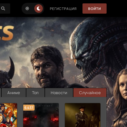
РЕГИСТРАЦИЯ
ВОЙТИ
Аниме
Топ
Новости
Случайное
6.437
7.187