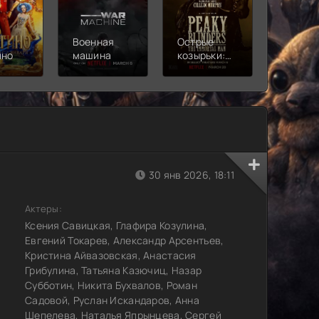
Военная
Острые
Чебура
ино
машина
козырьки:
2
Бессмертный
человек
30 янв 2026, 18:11
Актеры:
Ксения Савицкая, Глафира Козулина,
Евгений Токарев, Александр Арсентьев,
Кристина Айвазовская, Анастасия
Грибулина, Татьяна Казючиц, Назар
Субботин, Никита Бухвалов, Роман
Садовой, Руслан Искандаров, Анна
Шепелева, Наталья Япрынцева, Сергей