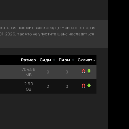
 которая покорит ваше сердце!Новость которая
1-2026, так что не упустите шанс насладиться
Размер
Сиды
Пиры
Скачать
704.56
9
0
MB
2.60
2
0
GB