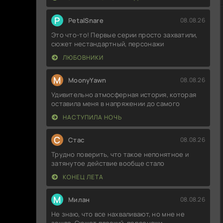
P
PetalSnare
08.08.26
Это что-то! Первые серии просто захватили,
сюжет нестандартный, персонажи
ЛЮБОВНИКИ
M
MoonyYawn
08.08.26
Удивительно атмосферная история, которая
оставила меня в напряжении до самого
НАСТУПИЛА НОЧЬ
С
Стас
08.08.26
Трудно поверить, что такое непонятное и
затянутое действие вообще стало
КОНЕЦ ЛЕТА
М
Милан
08.08.26
Не знаю, что все нахваливают, но мне не
зашло. Сюжет плоский, персонажи