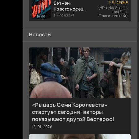
1-10 серия
Бэтмен:
(HDrezka Studio,
Крестоносец в
LostFilm,
плаще
(1-2 сезон)
Оригинальный)
Новости
«Рыцарь Семи Королевств»
стартует сегодня: авторы
показывают другой Вестерос!
18-01-2026