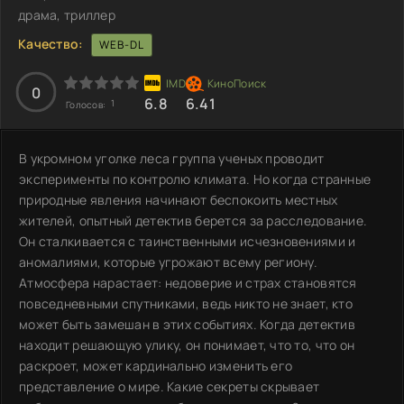
драма, триллер
Качество:
WEB-DL
0
6.8
6.41
1
Голосов:
В укромном уголке леса группа ученых проводит
эксперименты по контролю климата. Но когда странные
природные явления начинают беспокоить местных
жителей, опытный детектив берется за расследование.
Он сталкивается с таинственными исчезновениями и
аномалиями, которые угрожают всему региону.
Атмосфера нарастает: недоверие и страх становятся
повседневными спутниками, ведь никто не знает, кто
может быть замешан в этих событиях. Когда детектив
находит решающую улику, он понимает, что то, что он
раскроет, может кардинально изменить его
представление о мире. Какие секреты скрывает