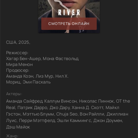
СМОТРЕТЬ ОНЛАЙН
США, 2025,
Режиссер:
Хагар Бен-Ашер, Мона Фаствольд,
Мира Менон
Продюсер:
Аманда Коэн, Лиз Мур, Нил Х.
Мориц, Эми Паскаль
Актеры:
Аманда Сайфред, Каллум Винсон, Николас Пиннок, OT the
Real, Патрик Дарро, Джо Дару, Ханна Д. Скотт, Майкл
Гэстон, Мэттью Блумм, Chuja Seo, Вон Райлли, Джиллиан
Луис, Перри Мэттфелд, Эшли Каммингс, Джон Доумен,
Дэш Майок
Жанр: