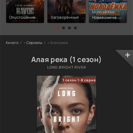
Молодёжка:
Опустошение
Заговорённый
Новая смена
Киного
»
Сериалы
» Алая река
Алая река (1 сезон)
LONG BRIGHT RIVER
1 сезон 1-8 серия