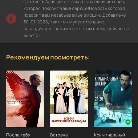
Смотреть Алая река – захватывающая история,
которая покорит ваше сердце!Новость которая
подарит вам незабываемые эмоции. Добавлено
30-01-2026, так что не упустите шанс
насладиться свежим контентом прямо сейчас на
Киного!
Рекомендуем посмотреть:
После тебя
Встреча
Криминальный