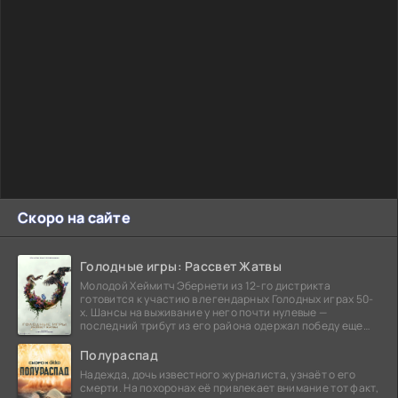
Скоро на сайте
Голодные игры: Рассвет Жатвы
Молодой Хеймитч Эбернети из 12-го дистрикта
готовится к участию в легендарных Голодных играх 50-
х. Шансы на выживание у него почти нулевые —
последний трибут из его района одержал победу еще
сорок
Полураспад
Надежда, дочь известного журналиста, узнаёт о его
смерти. На похоронах её привлекает внимание тот факт,