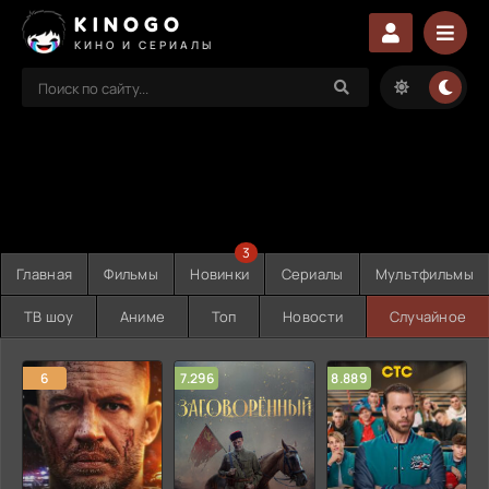
KINOGO
КИНО И СЕРИАЛЫ
3
Главная
Фильмы
Новинки
Сериалы
Мультфильмы
ТВ шоу
Аниме
Топ
Новости
Случайное
6
7.296
8.889