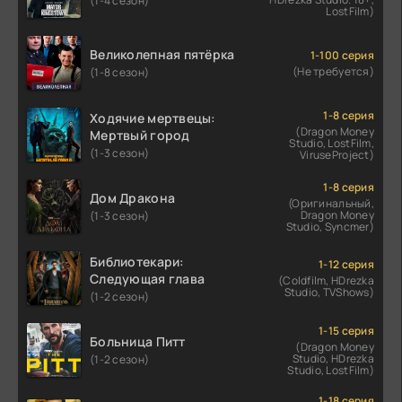
(1-4 сезон)
LostFilm)
Великолепная пятёрка
1-100 серия
(Не требуется)
(1-8 сезон)
1-8 серия
Ходячие мертвецы:
(Dragon Money
Мертвый город
Studio, LostFilm,
(1-3 сезон)
ViruseProject)
1-8 серия
Дом Дракона
(Оригинальный,
Dragon Money
(1-3 сезон)
Studio, Syncmer)
Библиотекари:
1-12 серия
Следующая глава
(Coldfilm, HDrezka
Studio, TVShows)
(1-2 сезон)
1-15 серия
Больница Питт
(Dragon Money
Studio, HDrezka
(1-2 сезон)
Studio, LostFilm)
1-18 серия