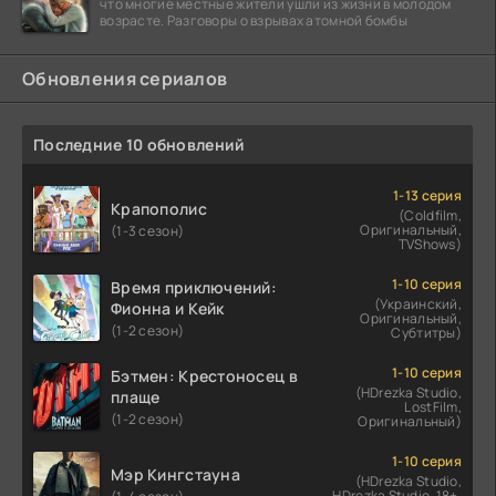
что многие местные жители ушли из жизни в молодом
возрасте. Разговоры о взрывах атомной бомбы
Обновления сериалов
Последние 10 обновлений
1-13 серия
Крапополис
(Coldfilm,
Оригинальный,
(1-3 сезон)
TVShows)
1-10 серия
Время приключений:
(Украинский,
Фионна и Кейк
Оригинальный,
(1-2 сезон)
Субтитры)
1-10 серия
Бэтмен: Крестоносец в
(HDrezka Studio,
плаще
LostFilm,
(1-2 сезон)
Оригинальный)
1-10 серия
Мэр Кингстауна
(HDrezka Studio,
HDrezka Studio. 18+,