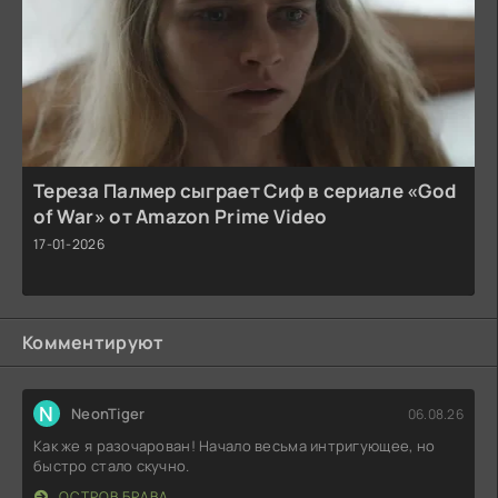
Тереза Палмер сыграет Сиф в сериале «God
of War» от Amazon Prime Video
17-01-2026
Комментируют
N
NeonTiger
06.08.26
Как же я разочарован! Начало весьма интригующее, но
быстро стало скучно.
ОСТРОВ БРАВА