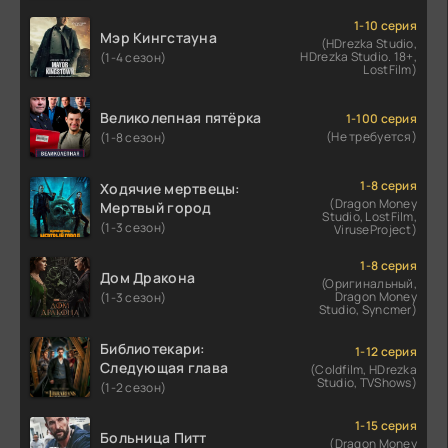
1-10 серия
Мэр Кингстауна
(HDrezka Studio,
HDrezka Studio. 18+,
(1-4 сезон)
LostFilm)
Великолепная пятёрка
1-100 серия
(Не требуется)
(1-8 сезон)
1-8 серия
Ходячие мертвецы:
(Dragon Money
Мертвый город
Studio, LostFilm,
(1-3 сезон)
ViruseProject)
1-8 серия
Дом Дракона
(Оригинальный,
Dragon Money
(1-3 сезон)
Studio, Syncmer)
Библиотекари:
1-12 серия
Следующая глава
(Coldfilm, HDrezka
Studio, TVShows)
(1-2 сезон)
1-15 серия
Больница Питт
(Dragon Money