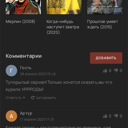
Мерлин (2008)
Когда-нибудь
Прошлое умеет
наступит завтра
ждать (2015)
(2020)
Комментарии
ДОБАВИТЬ
Гость
Г
0
0
28 апреля 2025 19:42
Тупорылый сериал!Только хочется сказать,вы что
курили УРРРОДЫ!
Ответить
Цитировать
Артур
А
0
0
17 апреля 2025 17:01
Каждая серия — как путешествие во времени, где