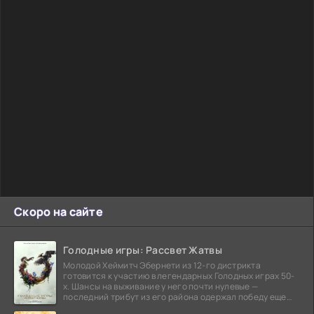
Скоро на сайте
Голодные игры: Рассвет Жатвы
Молодой Хеймитч Эбернети из 12-го дистрикта
готовится к участию в легендарных Голодных играх 50-
х. Шансы на выживание у него почти нулевые —
последний трибут из его района одержал победу еще
сорок