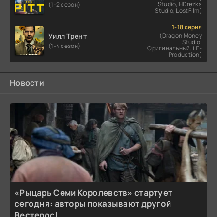
Studio, HDrezka
(1-2 сезон)
Studio, LostFilm)
1-18 серия
Уилл Трент
(Dragon Money
Studio,
(1-4 сезон)
Оригинальный, LE-
Production)
Новости
«Рыцарь Семи Королевств» стартует
сегодня: авторы показывают другой
Вестерос!