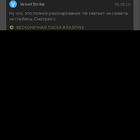
V
VelvetStrike
06.08.26
Ну что, это полное разочарование. Не хватает ни сюжета,
ни глубины. Смотрел с
БЕСКОНЕЧНАЯ ТОСКА В РАЗЛУКЕ
L
LunarSnare
06.08.26
Посмотрел и остался в полном восторге! Потрясающая
история, закрученные
БЛЕСК