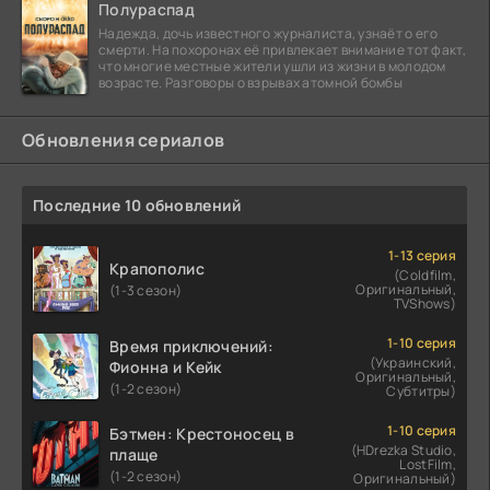
Полураспад
Надежда, дочь известного журналиста, узнаёт о его
смерти. На похоронах её привлекает внимание тот факт,
что многие местные жители ушли из жизни в молодом
возрасте. Разговоры о взрывах атомной бомбы
Обновления сериалов
Последние 10 обновлений
1-13 серия
Крапополис
(Coldfilm,
Оригинальный,
(1-3 сезон)
TVShows)
1-10 серия
Время приключений:
(Украинский,
Фионна и Кейк
Оригинальный,
(1-2 сезон)
Субтитры)
1-10 серия
Бэтмен: Крестоносец в
(HDrezka Studio,
плаще
LostFilm,
(1-2 сезон)
Оригинальный)