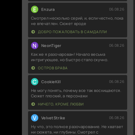
E
Enzura
06.08.26
Смотрел несколько серий, и, если честно, пока
не впечатлен. Сюжет вроде
ДОБРО ПОЖАЛОВАТЬ В САМДАЛЛИ
N
NeonTiger
06.08.26
Как же я разочарован! Начало весьма
интригующее, но быстро стало скучно.
ОСТРОВ БРАВА
C
CookieKill
06.08.26
Не могу понять, почему все так восхищаются.
Сюжет плоский, а персонажи
НИЧЕГО, КРОМЕ ЛЮБВИ
V
VelvetStrike
06.08.26
Ну что, это полное разочарование. Не хватает
ни сюжета, ни глубины. Смотрел с