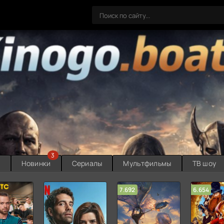
3
ы
Новинки
Сериалы
Мультфильмы
ТВ шоу
7.692
6.654