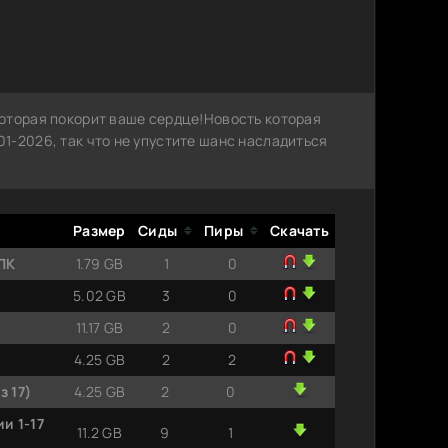
оторая покорит ваше сердце!Новость которая
1-2026, так что не упустите шанс насладиться
Размер
Сиды
Пиры
Скачать
КПК
1.79 GB
1
0
5.02 GB
3
0
11.17 GB
2
0
4.25 GB
2
2
з 17)
4.25 GB
2
0
и 1-17
11.2 GB
9
1