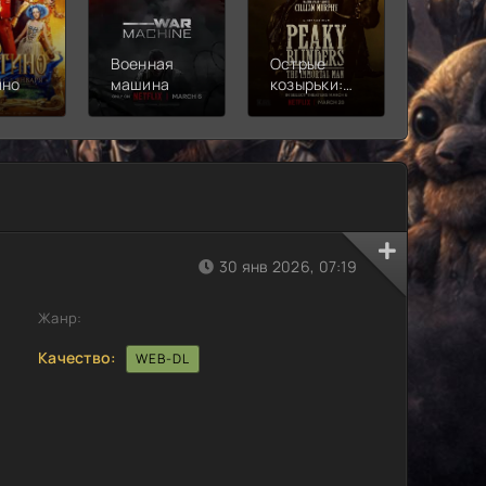
Военная
Острые
Чебура
ино
машина
козырьки:
2
Бессмертный
человек
30 янв 2026, 07:19
Жанр:
Качество:
WEB-DL