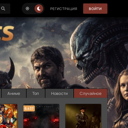
РЕГИСТРАЦИЯ
ВОЙТИ
Аниме
Топ
Новости
Случайное
6.437
7.187