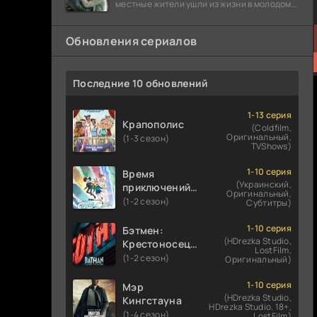
местные жители ушли из жизни в молодом
возрасте. Разговоры о взрывах атомной
бомбы
Обновления сериалов
Последние 10 обновлений
1-13 серия
Крапополис
(Coldfilm,
Оригинальный,
(1-3 сезон)
TVShows)
1-10 серия
Время
(Украинский,
приключений:
Оригинальный,
Фионна и Кейк
(1-2 сезон)
Субтитры)
1-10 серия
Бэтмен:
(HDrezka Studio,
Крестоносец в
LostFilm,
плаще
(1-2 сезон)
Оригинальный)
1-10 серия
Мэр
(HDrezka Studio,
Кингстауна
HDrezka Studio. 18+,
(1-4 сезон)
LostFilm)