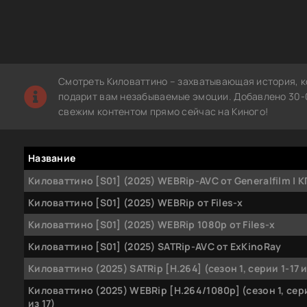
Смотреть Киловаттино – захватывающая история, к
подарит вам незабываемые эмоции. Добавлено 30-0
свежим контентом прямо сейчас на Киного!
Название
Киловаттино [S01] (2025) WEBRip-AVC от Generalfilm | 
Киловаттино [S01] (2025) WEBRip от Files-x
Киловаттино [S01] (2025) WEBRip 1080p от Files-x
Киловаттино [S01] (2025) SATRip-AVC от ExKinoRay
Киловаттино (2025) SATRip [H.264] (сезон 1, серии 1-17 и
Киловаттино (2025) WEBRip [H.264/1080p] (сезон 1, сери
из 17)