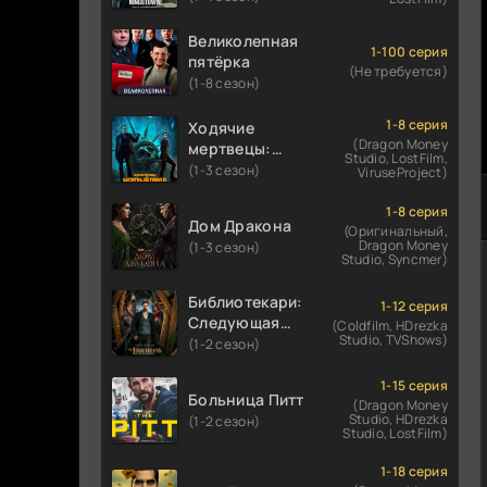
Великолепная
1-100 серия
пятёрка
(Не требуется)
(1-8 сезон)
1-8 серия
Ходячие
(Dragon Money
мертвецы:
Studio, LostFilm,
Мертвый
(1-3 сезон)
ViruseProject)
город
1-8 серия
Дом Дракона
(Оригинальный,
Dragon Money
(1-3 сезон)
Studio, Syncmer)
Библиотекари:
1-12 серия
Следующая
(Coldfilm, HDrezka
Studio, TVShows)
глава
(1-2 сезон)
1-15 серия
Больница Питт
(Dragon Money
Studio, HDrezka
(1-2 сезон)
Studio, LostFilm)
1-18 серия