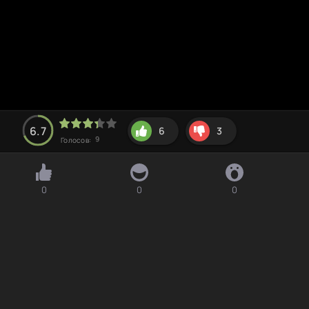
6.7
6
3
9
Голосов:
0
0
0