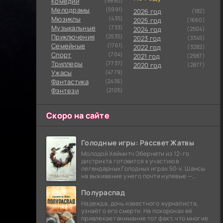
Комедии
(9890)
Мелодрамы
(5991)
2026 год
(182)
Мюзиклы
(435)
2025 год
(1660)
Музыкальные
(733)
2024 год
(2504)
Приключения
(2535)
2023 год
(3345)
Семейные
(1761)
2022 год
(3282)
Cпорт
(704)
2021 год
(2987)
Триллеры
(7737)
2020 год
(2877)
Ужасы
(4779)
Фантастика
(2436)
Фэнтези
(2105)
Скоро на сайте
Голодные игры: Рассвет Жатвы
Молодой Хеймитч Эбернети из 12-го
дистрикта готовится к участию в
легендарных Голодных играх 50-х. Шансы
на выживание у него почти нулевые —
последний трибут из его района одержал
победу еще сорок
Полураспад
Надежда, дочь известного журналиста,
узнаёт о его смерти. На похоронах её
привлекает внимание тот факт, что многие