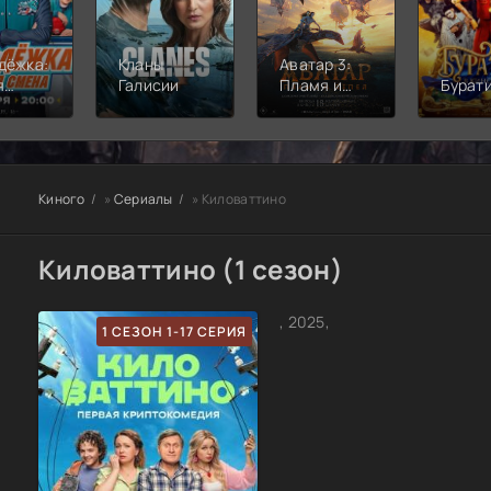
дёжка:
Кланы
Аватар 3:
я
Галисии
Пламя и
Бурат
а
пепел
Киного
»
Сериалы
» Киловаттино
Киловаттино (1 сезон)
, 2025,
1 СЕЗОН 1-17 СЕРИЯ