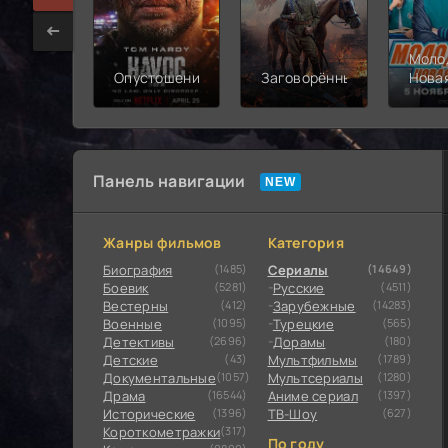
Моло
Опустошение
Заговорённый
Нова
смен
Панель навигации
Жанры фильмов
Категория
Биография
(1485)
Сериалы
(14649)
Боевик
(5281)
Русские
(4511)
Вестерны
(412)
Зарубежные
(14283)
Военные
(1095)
Турецкие
(565)
Детективы
(2696)
Дорамы
(180)
Детские
(43)
Мультфильмы
(1789)
Документальные
(1057)
Мультсериалы
(1280)
Драма
(16544)
Аниме сериал
(1397)
Исторические
(1396)
ТВ-Шоу
(627)
Короткометражки
(317)
По году