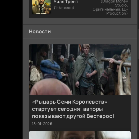
Уилл Трент
(Dragon Money
Studio,
(1-4 сезон)
Оригинальный, LE-
Production)
Новости
«Рыцарь Семи Королевств»
стартует сегодня: авторы
показывают другой Вестерос!
18-01-2026