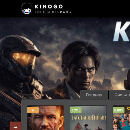
KINOGO
КИНО И СЕРИАЛЫ
Главная
Фильм
6
7.296
8.889