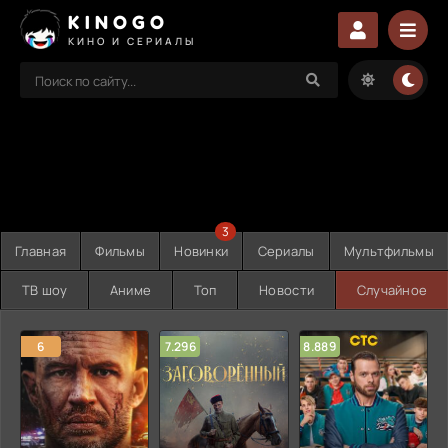
KINOGO
КИНО И СЕРИАЛЫ
3
Главная
Фильмы
Новинки
Сериалы
Мультфильмы
ТВ шоу
Аниме
Топ
Новости
Случайное
6
7.296
8.889