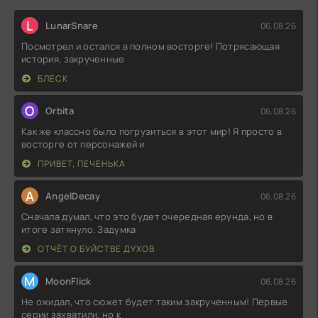
L
LunarSnare
06.08.26
Посмотрел и остался в полном восторге! Потрясающая
история, закрученные
БЛЕСК
O
Orbita
06.08.26
Как же классно было погрузиться в этот мир! Я просто в
восторге от персонажей и
ПРИВЕТ, ПЕЧЕНЬКА
A
AngelDecay
06.08.26
Сначала думал, что это будет очередная ерунда, но в
итоге затянуло. Задумка
ОТЧЁТ О БУЙСТВЕ ДУХОВ
M
MoonFlick
06.08.26
Не ожидал, что сюжет будет таким закрученным! Первые
серии захватили, но к