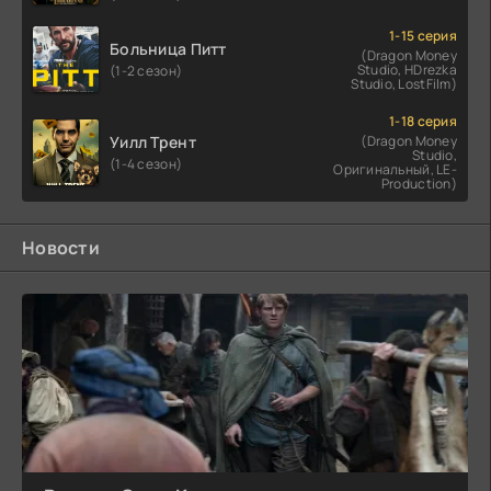
1-15 серия
Больница Питт
(Dragon Money
Studio, HDrezka
(1-2 сезон)
Studio, LostFilm)
1-18 серия
Уилл Трент
(Dragon Money
Studio,
(1-4 сезон)
Оригинальный, LE-
Production)
Новости