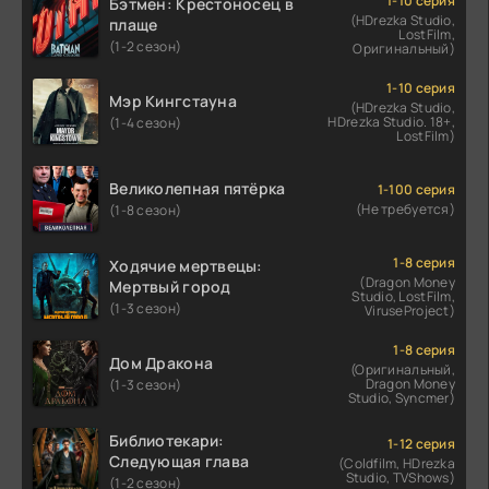
1-10 серия
Бэтмен: Крестоносец в
(HDrezka Studio,
плаще
LostFilm,
(1-2 сезон)
Оригинальный)
1-10 серия
Мэр Кингстауна
(HDrezka Studio,
HDrezka Studio. 18+,
(1-4 сезон)
LostFilm)
Великолепная пятёрка
1-100 серия
(Не требуется)
(1-8 сезон)
1-8 серия
Ходячие мертвецы:
(Dragon Money
Мертвый город
Studio, LostFilm,
(1-3 сезон)
ViruseProject)
1-8 серия
Дом Дракона
(Оригинальный,
Dragon Money
(1-3 сезон)
Studio, Syncmer)
Библиотекари:
1-12 серия
Следующая глава
(Coldfilm, HDrezka
Studio, TVShows)
(1-2 сезон)