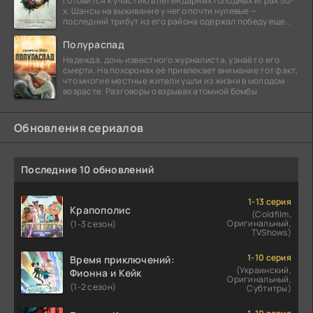
готовится к участию в легендарных Голодных играх 50-
х. Шансы на выживание у него почти нулевые —
последний трибут из его района одержал победу еще
сорок
Полураспад
Надежда, дочь известного журналиста, узнаёт о его
смерти. На похоронах её привлекает внимание тот факт,
что многие местные жители ушли из жизни в молодом
возрасте. Разговоры о взрывах атомной бомбы
Обновления сериалов
Последние 10 обновлений
1-13 серия
Крапополис
(Coldfilm,
Оригинальный,
(1-3 сезон)
TVShows)
1-10 серия
Время приключений:
(Украинский,
Фионна и Кейк
Оригинальный,
(1-2 сезон)
Субтитры)