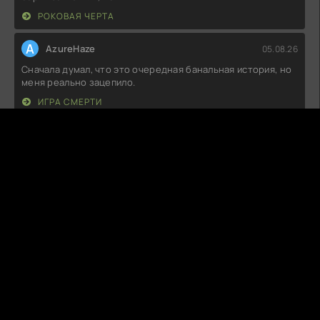
РОКОВАЯ ЧЕРТА
A
AzureHaze
05.08.26
Сначала думал, что это очередная банальная история, но
меня реально зацепило.
ИГРА СМЕРТИ
K
Killabyte
05.08.26
Сначала думал, что это будет очередная скучная
семейная драма, но, к моему
СЕМЬЯ ФАРАД