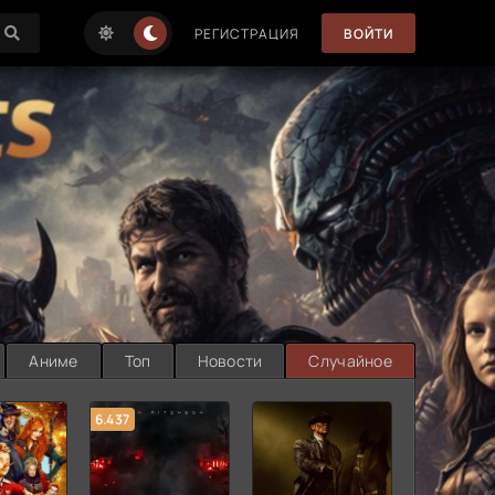
РЕГИСТРАЦИЯ
ВОЙТИ
Аниме
Топ
Новости
Случайное
6.437
7.187