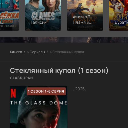
дёжка:
Кланы
Аватар 3:
я
Галисии
Пламя и
Бурат
а
пепел
Киного
»
Сериалы
» Стеклянный купол
Стеклянный купол (1 сезон)
GLASKUPAN
, 2025,
1 СЕЗОН 1-6 СЕРИЯ