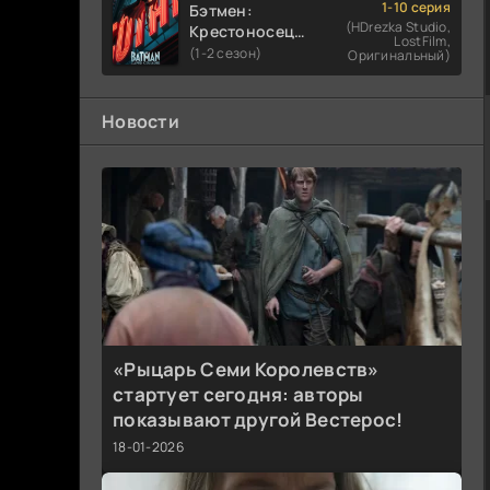
1-10 серия
Бэтмен:
(HDrezka Studio,
Крестоносец в
LostFilm,
плаще
(1-2 сезон)
Оригинальный)
Новости
«Рыцарь Семи Королевств»
стартует сегодня: авторы
показывают другой Вестерос!
18-01-2026