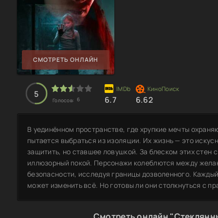
СМОТРЕТЬ ОНЛАЙН
5
6.7
6.62
6
Голосов:
В уединённом пространстве, где хрупкие мечты охраня
пытается выбраться из изоляции. Их жизнь — это иску
защитить, но ставшее ловушкой. За блеском этих стен
иллюзорный покой. Персонажи колеблются между жела
безопасности, исследуя границы дозволенного. Каждый 
может изменить всё. Но готовы ли они столкнуться с пр
Смотреть онлайн "Стеклянн