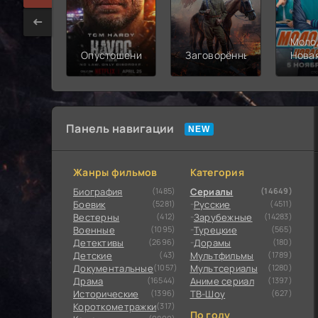
Моло
Опустошение
Заговорённый
Нова
смен
Панель навигации
Жанры фильмов
Категория
Биография
(1485)
Сериалы
(14649)
Боевик
(5281)
Русские
(4511)
Вестерны
(412)
Зарубежные
(14283)
Военные
(1095)
Турецкие
(565)
Детективы
(2696)
Дорамы
(180)
Детские
(43)
Мультфильмы
(1789)
Документальные
(1057)
Мультсериалы
(1280)
Драма
(16544)
Аниме сериал
(1397)
Исторические
(1396)
ТВ-Шоу
(627)
Короткометражки
(317)
По году