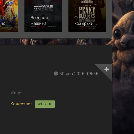
Военная
Острые
Чебура
ино
машина
козырьки:
2
Бессмертный
человек
30 янв 2026, 08:55
Жанр:
Качество:
WEB-DL