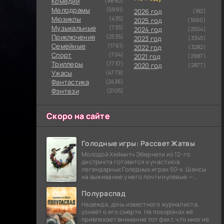
Комедии
(9890)
Мелодрамы
(5991)
2026 год
(182)
Мюзиклы
(435)
2025 год
(1660)
Музыкальные
(733)
2024 год
(2504)
Приключения
(2535)
2023 год
(3345)
Семейные
(1761)
2022 год
(3282)
Cпорт
(704)
2021 год
(2987)
Триллеры
(7737)
2020 год
(2877)
Ужасы
(4779)
Фантастика
(2436)
Фэнтези
(2105)
Скоро на сайте
Голодные игры: Рассвет Жатвы
Молодой Хеймитч Эбернети из 12-го
дистрикта готовится к участию в
легендарных Голодных играх 50-х. Шансы
на выживание у него почти нулевые —
последний трибут из его района одержал
победу еще сорок
Полураспад
Надежда, дочь известного журналиста,
узнаёт о его смерти. На похоронах её
привлекает внимание тот факт, что многие