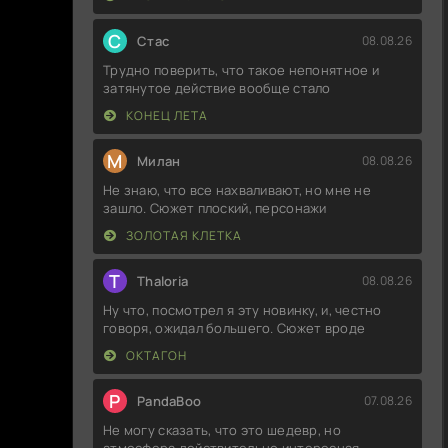
С
Стас
08.08.26
Трудно поверить, что такое непонятное и
затянутое действие вообще стало
КОНЕЦ ЛЕТА
М
Милан
08.08.26
Не знаю, что все нахваливают, но мне не
зашло. Сюжет плоский, персонажи
ЗОЛОТАЯ КЛЕТКА
T
Thaloria
08.08.26
Ну что, посмотрел я эту новинку, и, честно
говоря, ожидал большего. Сюжет вроде
ОКТАГОН
P
PandaBoo
07.08.26
Не могу сказать, что это шедевр, но
атмосфера действительно интересная.