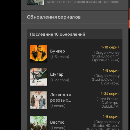
местные жители ушли из жизни в молодом
возрасте. Разговоры о взрывах атомной
бомбы
Обновления сериалов
Последние 10 обновлений
1-10 серия
Бункер
(Dragon Money
Studio, Coldfilm,
(1-3 сезон)
Оригинальный)
1-8 серия
Шугар
(Dragon Money
Studio, Coldfilm,
(1-2 сезон)
Субтитры)
1-34 серия
Легенда о
(Light Breeze,
розовых
Субтитры,
облаках
(1 сезон)
DubLik.TV)
1-5 серия
Вестис
(Dragon Money
Studio, HDrezka
(1 сезон)
Studio. 18+, HDrezka