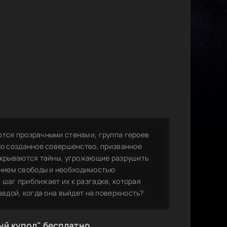
ются прозрачными стенами, группа героев
сно созданное совершенство, призванное
 скрываются тайны, угрожающие разрушить
нием свободы и необходимостью
шаг приближает их к разгадке, которая
авдой, когда она выйдет на поверхность?
ый купол" бесплатно