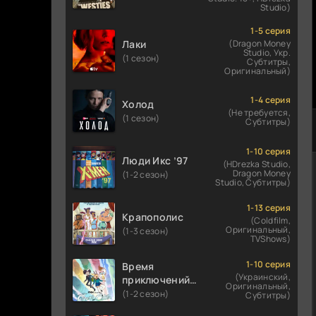
Studio)
1-5 серия
Лаки
(Dragon Money
Studio, Укр.
(1 сезон)
Субтитры,
Оригинальный)
1-4 серия
Холод
(Не требуется,
(1 сезон)
Субтитры)
1-10 серия
Люди Икс ’97
(HDrezka Studio,
Dragon Money
(1-2 сезон)
Studio, Субтитры)
1-13 серия
Крапополис
(Coldfilm,
Оригинальный,
(1-3 сезон)
TVShows)
1-10 серия
Время
(Украинский,
приключений:
Оригинальный,
Фионна и Кейк
(1-2 сезон)
Субтитры)