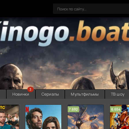
3
ы
Новинки
Сериалы
Мультфильмы
ТВ шоу
7.692
6.654