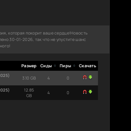
ия, которая покорит ваше сердце!Новость
но 30-01-2026, так что не упустите шанс
ного!
Размер
Сиды
Пиры
Скачать
2025)
3.10 GB
4
0
2025)
12.85
4
0
GB