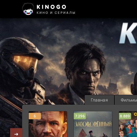
KINOGO
КИНО И СЕРИАЛЫ
Главная
Фильм
6
7.296
8.889