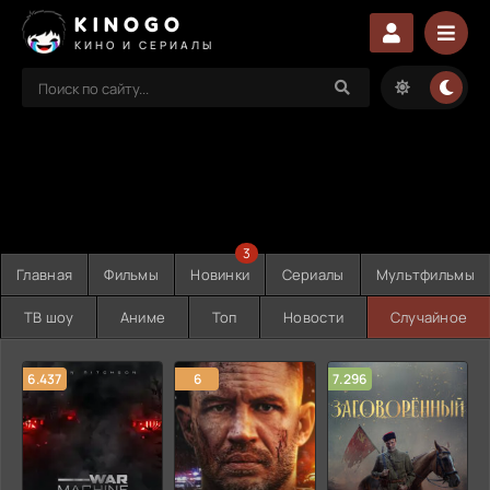
KINOGO
КИНО И СЕРИАЛЫ
3
Главная
Фильмы
Новинки
Сериалы
Мультфильмы
ТВ шоу
Аниме
Топ
Новости
Случайное
6.437
6
7.296