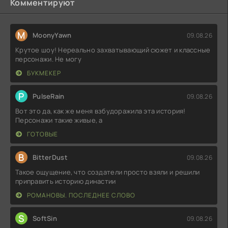
Комментируют
M
MoonyYawn
09.08.26
Крутое шоу! Нереально захватывающий сюжет и классные
персонажи. Не могу
БУКМЕКЕР
P
PulseRain
09.08.26
Вот это да, как же меня взбудоражила эта история!
Персонажи такие живые, а
ГОТОВЫЕ
B
BitterDust
09.08.26
Такое ощущение, что создатели просто взяли и решили
приправить историю династии
РОМАНОВЫ. ПОСЛЕДНЕЕ СЛОВО
S
SoftSin
09.08.26