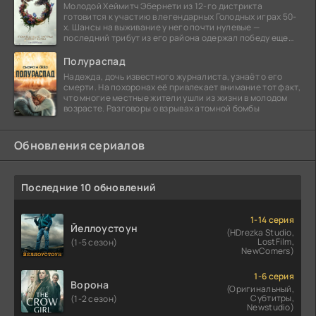
Молодой Хеймитч Эбернети из 12-го дистрикта
готовится к участию в легендарных Голодных играх 50-
х. Шансы на выживание у него почти нулевые —
последний трибут из его района одержал победу еще
сорок
Полураспад
Надежда, дочь известного журналиста, узнаёт о его
смерти. На похоронах её привлекает внимание тот факт,
что многие местные жители ушли из жизни в молодом
возрасте. Разговоры о взрывах атомной бомбы
Обновления сериалов
Последние 10 обновлений
1-14 серия
Йеллоустоун
(HDrezka Studio,
LostFilm,
(1-5 сезон)
NewComers)
1-6 серия
Ворона
(Оригинальный,
Субтитры,
(1-2 сезон)
Newstudio)