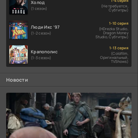
1-4 серия
Холод
(Не требуется,
(1 сезон)
Субтитры)
1-10 серия
Люди Икс ’97
(HDrezka Studio,
Dragon Money
(1-2 сезон)
Studio, Субтитры)
1-13 серия
Крапополис
(Coldfilm,
Оригинальный,
(1-3 сезон)
TVShows)
Новости