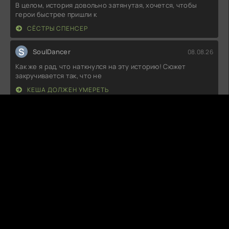
В целом, история довольно затянутая, хочется, чтобы
герои быстрее пришли к
СЁСТРЫ СПЕНСЕР
S
SoulDancer
08.08.26
Как же я рад, что наткнулся на эту историю! Сюжет
закручивается так, что не
КЕША ДОЛЖЕН УМЕРЕТЬ
R
RageQuitter
08.08.26
Мне, честно говоря, не зашло. Персонажи плоские, а
сюжет предсказуемый до
МОЙ ПАРЕНЬ — КУПИДОН