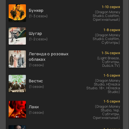
1-10 серия
Бункер
(Dragon Money
Studio, Coldfilm,
(1-3 сезон)
Оригинальный)
1-8 серия
Шугар
(Dragon Money
Studio, Coldfilm,
(1-2 сезон)
Субтитры)
1-34 серия
Легенда о розовых
(Light Breeze,
облаках
Субтитры,
(1 сезон)
DubLik.TV)
1-5 серия
Вестис
(Dragon Money
Studio, HDrezka
(1 сезон)
Studio. 18+, HDrezka
Studio)
1-5 серия
Лаки
(Dragon Money
Studio, Укр.
(1 сезон)
Субтитры,
Оригинальный)