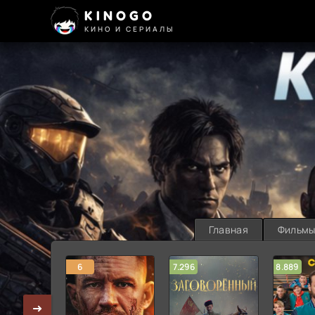
KINOGO
КИНО И СЕРИАЛЫ
Главная
Фильм
6
7.296
8.889