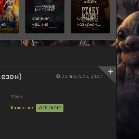
Военная
Острые
Чебура
ино
машина
козырьки:
2
Бессмертный
человек
сезон)
30 янв 2026, 08:27
Жанр:
Качество:
WEB-DLRIP