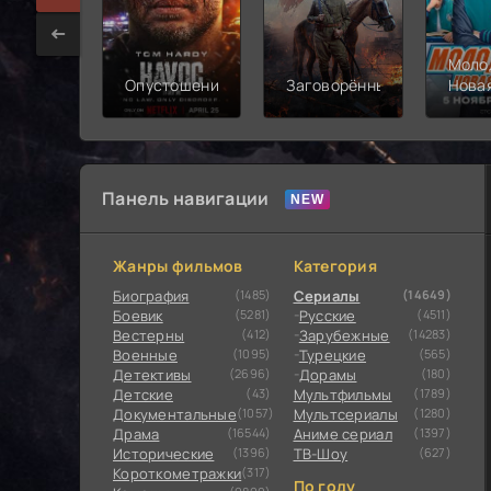
Моло
Опустошение
Заговорённый
Нова
смен
Панель навигации
Жанры фильмов
Категория
Биография
(1485)
Сериалы
(14649)
Боевик
(5281)
Русские
(4511)
Вестерны
(412)
Зарубежные
(14283)
Военные
(1095)
Турецкие
(565)
Детективы
(2696)
Дорамы
(180)
Детские
(43)
Мультфильмы
(1789)
Документальные
(1057)
Мультсериалы
(1280)
Драма
(16544)
Аниме сериал
(1397)
Исторические
(1396)
ТВ-Шоу
(627)
Короткометражки
(317)
По году