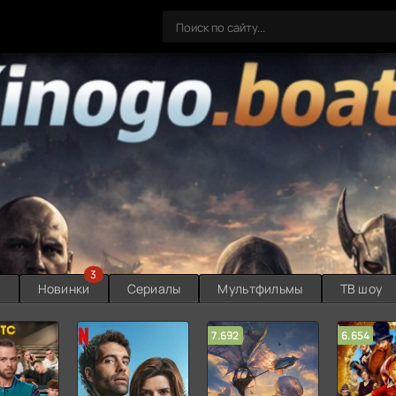
3
ы
Новинки
Сериалы
Мультфильмы
ТВ шоу
7.692
6.654