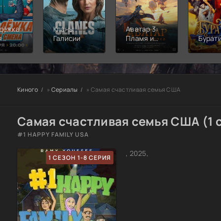
дёжка:
Кланы
Аватар 3:
я
Галисии
Пламя и
Бурат
а
пепел
Киного
»
Сериалы
» Самая счастливая семья США
Самая счастливая семья США (1 
#1 HAPPY FAMILY USA
, 2025,
1 СЕЗОН 1-8 СЕРИЯ