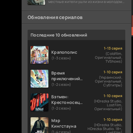
местные жители ушли из жизни в молодом
возрасте. Разговоры о взрывах атомной
бомбы
Обновления сериалов
Последние 10 обновлений
1-13 серия
Крапополис
(Coldfilm,
Оригинальный,
(1-3 сезон)
TVShows)
1-10 серия
Время
(Украинский,
приключений:
Оригинальный,
Фионна и Кейк
(1-2 сезон)
Субтитры)
1-10 серия
Бэтмен:
(HDrezka Studio,
Крестоносец в
LostFilm,
плаще
(1-2 сезон)
Оригинальный)
1-10 серия
Мэр
(HDrezka Studio,
Кингстауна
HDrezka Studio. 18+,
(1-4 сезон)
LostFilm)