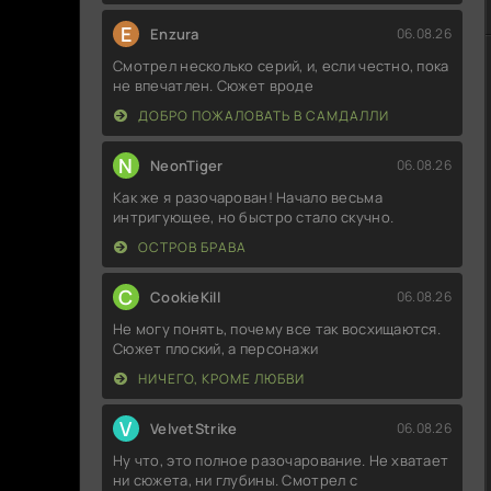
E
Enzura
06.08.26
Смотрел несколько серий, и, если честно, пока
не впечатлен. Сюжет вроде
ДОБРО ПОЖАЛОВАТЬ В САМДАЛЛИ
N
NeonTiger
06.08.26
Как же я разочарован! Начало весьма
интригующее, но быстро стало скучно.
ОСТРОВ БРАВА
C
CookieKill
06.08.26
Не могу понять, почему все так восхищаются.
Сюжет плоский, а персонажи
НИЧЕГО, КРОМЕ ЛЮБВИ
V
VelvetStrike
06.08.26
Ну что, это полное разочарование. Не хватает
ни сюжета, ни глубины. Смотрел с