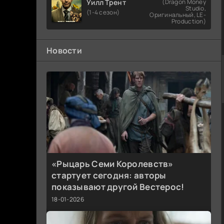
Уилл Трент
(Dragon Money
Studio,
(1-4 сезон)
Оригинальный, LE-
Production)
Новости
«Рыцарь Семи Королевств»
стартует сегодня: авторы
показывают другой Вестерос!
18-01-2026