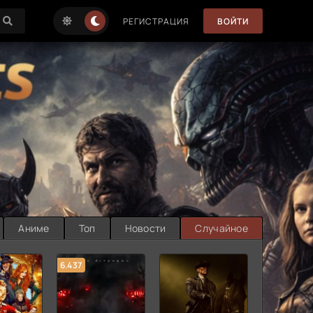
РЕГИСТРАЦИЯ
ВОЙТИ
Аниме
Топ
Новости
Случайное
6.437
7.187