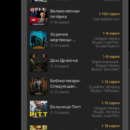
Великолепная
1-100 серия
пятёрка
(Не требуется)
(1-8 сезон)
1-8 серия
Ходячие
(Dragon Money
мертвецы:
Studio, LostFilm,
Мертвый
(1-3 сезон)
ViruseProject)
город
1-8 серия
Дом Дракона
(Оригинальный,
Dragon Money
(1-3 сезон)
Studio, Syncmer)
Библиотекари:
1-12 серия
Следующая
(Coldfilm, HDrezka
Studio, TVShows)
глава
(1-2 сезон)
1-15 серия
Больница Питт
(Dragon Money
Studio, HDrezka
(1-2 сезон)
Studio, LostFilm)
1-18 серия