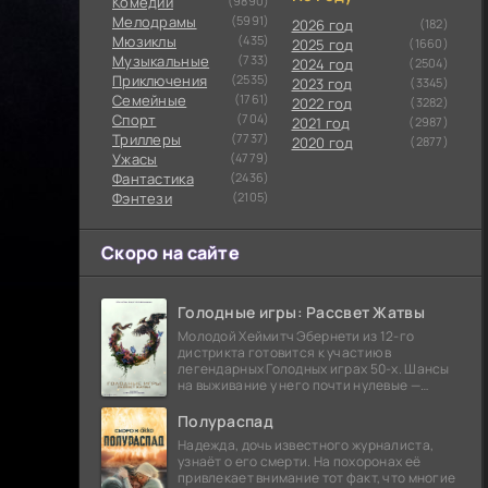
Комедии
(9890)
Мелодрамы
(5991)
2026 год
(182)
Мюзиклы
(435)
2025 год
(1660)
Музыкальные
(733)
2024 год
(2504)
Приключения
(2535)
2023 год
(3345)
Семейные
(1761)
2022 год
(3282)
Cпорт
(704)
2021 год
(2987)
Триллеры
(7737)
2020 год
(2877)
Ужасы
(4779)
Фантастика
(2436)
Фэнтези
(2105)
Скоро на сайте
Голодные игры: Рассвет Жатвы
Молодой Хеймитч Эбернети из 12-го
дистрикта готовится к участию в
легендарных Голодных играх 50-х. Шансы
на выживание у него почти нулевые —
последний трибут из его района одержал
победу еще сорок
Полураспад
Надежда, дочь известного журналиста,
узнаёт о его смерти. На похоронах её
привлекает внимание тот факт, что многие