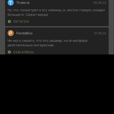
T
Thaloria
08.08.26
Ну что, посмотрел я эту новинку, и, честно говоря, ожидал
большего. Сюжет вроде
ОКТАГОН
P
PandaBoo
07.08.26
Не могу сказать, что это шедевр, но атмосфера
действительно интересная.
СНЫ АЛИСЫ
A
Arvyn
07.08.26
Ну, что сказать… Задумка неплохая, но как-то всё
затянуто. Персонажи
ГОСПОЖА