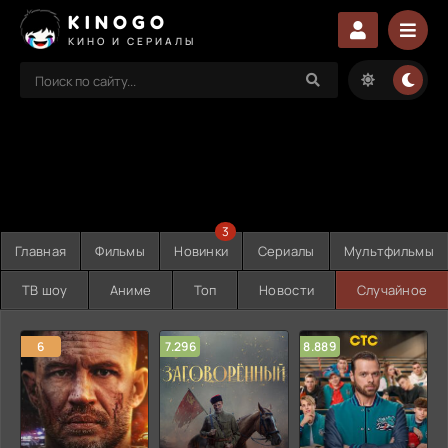
KINOGO
КИНО И СЕРИАЛЫ
3
Главная
Фильмы
Новинки
Сериалы
Мультфильмы
ТВ шоу
Аниме
Топ
Новости
Случайное
6
7.296
8.889