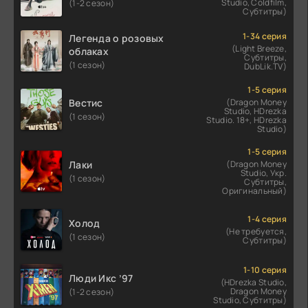
Studio, Coldfilm,
(1-2 сезон)
Субтитры)
1-34 серия
Легенда о розовых
(Light Breeze,
облаках
Субтитры,
(1 сезон)
DubLik.TV)
1-5 серия
Вестис
(Dragon Money
Studio, HDrezka
(1 сезон)
Studio. 18+, HDrezka
Studio)
1-5 серия
Лаки
(Dragon Money
Studio, Укр.
(1 сезон)
Субтитры,
Оригинальный)
1-4 серия
Холод
(Не требуется,
(1 сезон)
Субтитры)
1-10 серия
Люди Икс ’97
(HDrezka Studio,
Dragon Money
(1-2 сезон)
Studio, Субтитры)