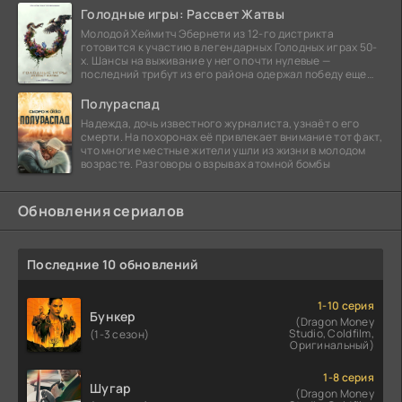
Голодные игры: Рассвет Жатвы
Молодой Хеймитч Эбернети из 12-го дистрикта
готовится к участию в легендарных Голодных играх 50-
х. Шансы на выживание у него почти нулевые —
последний трибут из его района одержал победу еще
сорок
Полураспад
Надежда, дочь известного журналиста, узнаёт о его
смерти. На похоронах её привлекает внимание тот факт,
что многие местные жители ушли из жизни в молодом
возрасте. Разговоры о взрывах атомной бомбы
Обновления сериалов
Последние 10 обновлений
1-10 серия
Бункер
(Dragon Money
Studio, Coldfilm,
(1-3 сезон)
Оригинальный)
1-8 серия
Шугар
(Dragon Money