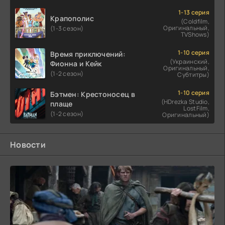
1-13 серия
Крапополис
(Coldfilm,
Оригинальный,
(1-3 сезон)
TVShows)
1-10 серия
Время приключений:
(Украинский,
Фионна и Кейк
Оригинальный,
(1-2 сезон)
Субтитры)
1-10 серия
Бэтмен: Крестоносец в
(HDrezka Studio,
плаще
LostFilm,
(1-2 сезон)
Оригинальный)
Новости