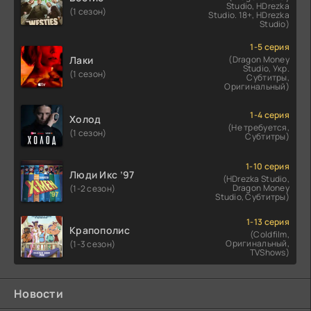
Studio, HDrezka
(1 сезон)
Studio. 18+, HDrezka
Studio)
1-5 серия
Лаки
(Dragon Money
Studio, Укр.
(1 сезон)
Субтитры,
Оригинальный)
1-4 серия
Холод
(Не требуется,
(1 сезон)
Субтитры)
1-10 серия
Люди Икс ’97
(HDrezka Studio,
Dragon Money
(1-2 сезон)
Studio, Субтитры)
1-13 серия
Крапополис
(Coldfilm,
Оригинальный,
(1-3 сезон)
TVShows)
Новости