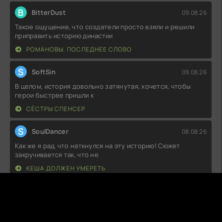
B
BitterDust
09.08.26
Такое ощущение, что создатели просто взяли и решили
приправить историю династии
РОМАНОВЫ. ПОСЛЕДНЕЕ СЛОВО
S
SoftSin
09.08.26
В целом, история довольно затянутая, хочется, чтобы
герои быстрее пришли к
СЁСТРЫ СПЕНСЕР
S
SoulDancer
08.08.26
Как же я рад, что наткнулся на эту историю! Сюжет
закручивается так, что не
КЕША ДОЛЖЕН УМЕРЕТЬ
R
RageQuitter
08.08.26
Мне, честно говоря, не зашло. Персонажи плоские, а
сюжет предсказуемый до