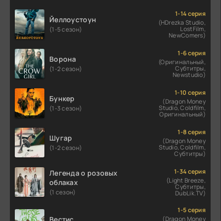
1-14 серия
Йеллоустоун
(HDrezka Studio,
LostFilm,
(1-5 сезон)
NewComers)
1-6 серия
Ворона
(Оригинальный,
Субтитры,
(1-2 сезон)
Newstudio)
1-10 серия
Бункер
(Dragon Money
Studio, Coldfilm,
(1-3 сезон)
Оригинальный)
1-8 серия
Шугар
(Dragon Money
Studio, Coldfilm,
(1-2 сезон)
Субтитры)
1-34 серия
Легенда о розовых
(Light Breeze,
облаках
Субтитры,
(1 сезон)
DubLik.TV)
1-5 серия
Вестис
(Dragon Money