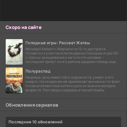
Скоро на сайте
Голодные игры: Рассвет Жатвы
Молодой Хеймитч Эбернети из 12-го дистрикта
готовится к участию в легендарных Голодных играх 50-
х. Шансы на выживание у него почти нулевые —
последний трибут из его района одержал победу еще
сорок
Полураспад
Надежда, дочь известного журналиста, узнаёт о его
смерти. На похоронах её привлекает внимание тот факт,
что многие местные жители ушли из жизни в молодом
возрасте. Разговоры о взрывах атомной бомбы
Обновления сериалов
Последние 10 обновлений