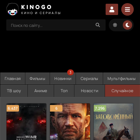
KINOGO
КИНО И СЕРИАЛЫ
3
Главная
Фильмы
Новинки
Сериалы
Мультфильмы
ТВ шоу
Аниме
Топ
Новости
Случайное
6.437
6
7.296