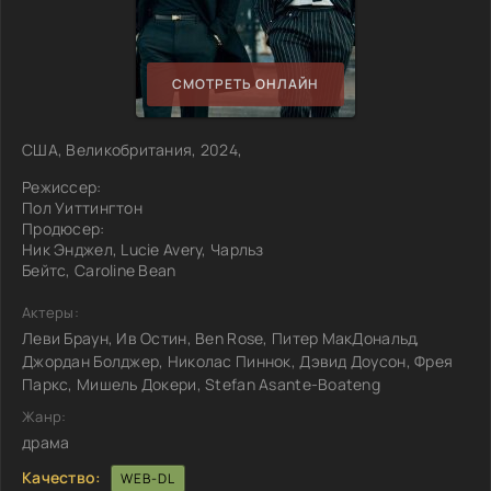
СМОТРЕТЬ ОНЛАЙН
США, Великобритания, 2024,
Режиссер:
Пол Уиттингтон
Продюсер:
Ник Энджел, Lucie Avery, Чарльз
Бейтс, Caroline Bean
Актеры:
Леви Браун, Ив Остин, Ben Rose, Питер МакДональд,
Джордан Болджер, Николас Пиннок, Дэвид Доусон, Фрея
Паркс, Мишель Докери, Stefan Asante-Boateng
Жанр:
драма
Качество:
WEB-DL