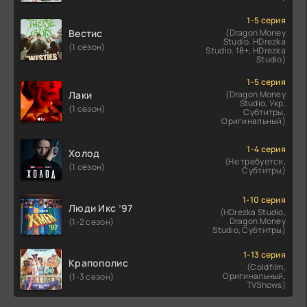
1-5 серия
Вестис
(Dragon Money
Studio, HDrezka
(1 сезон)
Studio. 18+, HDrezka
Studio)
1-5 серия
Лаки
(Dragon Money
Studio, Укр.
(1 сезон)
Субтитры,
Оригинальный)
1-4 серия
Холод
(Не требуется,
(1 сезон)
Субтитры)
1-10 серия
Люди Икс ’97
(HDrezka Studio,
Dragon Money
(1-2 сезон)
Studio, Субтитры)
1-13 серия
Крапополис
(Coldfilm,
Оригинальный,
(1-3 сезон)
TVShows)