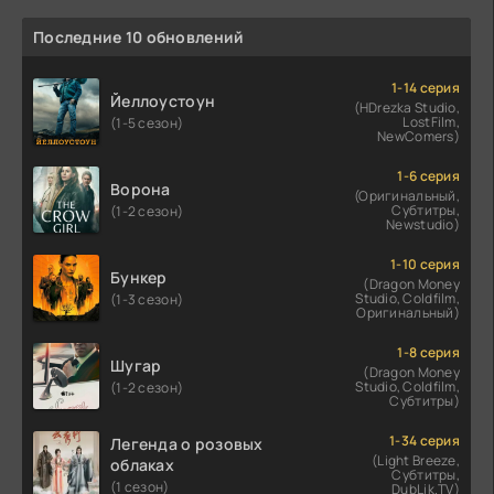
Последние 10 обновлений
1-14 серия
Йеллоустоун
(HDrezka Studio,
LostFilm,
(1-5 сезон)
NewComers)
1-6 серия
Ворона
(Оригинальный,
Субтитры,
(1-2 сезон)
Newstudio)
1-10 серия
Бункер
(Dragon Money
Studio, Coldfilm,
(1-3 сезон)
Оригинальный)
1-8 серия
Шугар
(Dragon Money
Studio, Coldfilm,
(1-2 сезон)
Субтитры)
1-34 серия
Легенда о розовых
(Light Breeze,
облаках
Субтитры,
(1 сезон)
DubLik.TV)