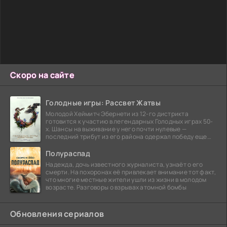
Скоро на сайте
Голодные игры: Рассвет Жатвы
Молодой Хеймитч Эбернети из 12-го дистрикта
готовится к участию в легендарных Голодных играх 50-
х. Шансы на выживание у него почти нулевые —
последний трибут из его района одержал победу еще
сорок
Полураспад
Надежда, дочь известного журналиста, узнаёт о его
смерти. На похоронах её привлекает внимание тот факт,
что многие местные жители ушли из жизни в молодом
возрасте. Разговоры о взрывах атомной бомбы
Обновления сериалов