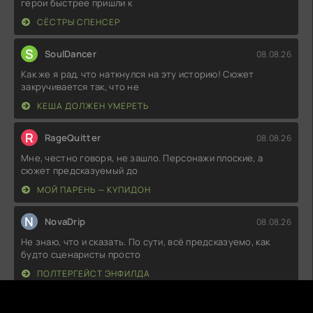
герои быстрее пришли к
СЁСТРЫ СПЕНСЕР
S
SoulDancer
08.08.26
Как же я рад, что наткнулся на эту историю! Сюжет
закручивается так, что не
КЕША ДОЛЖЕН УМЕРЕТЬ
R
RageQuitter
08.08.26
Мне, честно говоря, не зашло. Персонажи плоские, а
сюжет предсказуемый до
МОЙ ПАРЕНЬ — КУПИДОН
N
NovaDrip
08.08.26
Не знаю, что и сказать. По сути, всё предсказуемо, как
будто сценаристы просто
ПОЛТЕРГЕЙСТ ЭНФИЛДА
P
PetalSnare
08.08.26