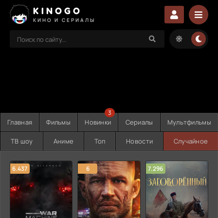
KINOGO
КИНО И СЕРИАЛЫ
3
Главная
Фильмы
Новинки
Сериалы
Мультфильмы
ТВ шоу
Аниме
Топ
Новости
Случайное
6.437
6
7.296