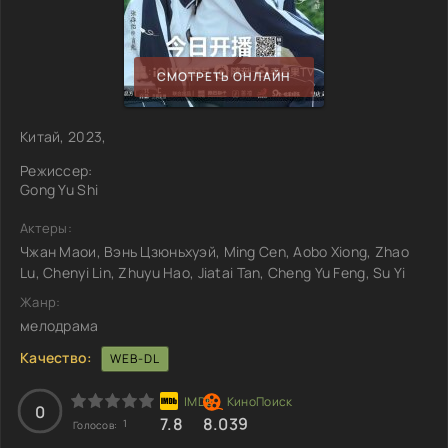
СМОТРЕТЬ ОНЛАЙН
Китай, 2023,
Режиссер:
Gong Yu Shi
Актеры:
Чжан Маои, Вэнь Цзюньхуэй, Ming Cen, Aobo Xiong, Zhao
Lu, Chenyi Lin, Zhuyu Hao, Jiatai Tan, Cheng Yu Feng, Su Yi
Жанр:
мелодрама
Качество:
WEB-DL
0
7.8
8.039
1
Голосов: