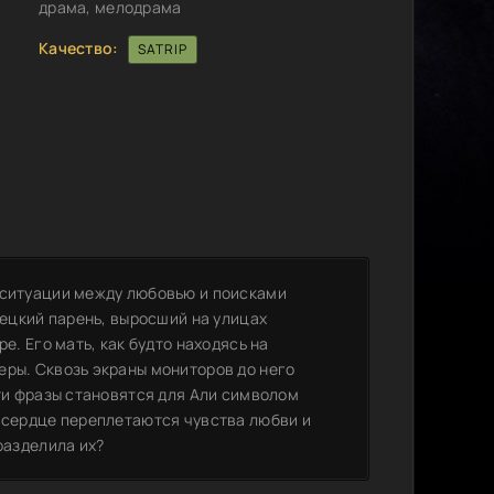
драма, мелодрама
Качество:
SATRIP
 ситуации между любовью и поисками
рецкий парень, выросший на улицах
е. Его мать, как будто находясь на
еры. Сквозь экраны мониторов до него
Эти фразы становятся для Али символом
о сердце переплетаются чувства любви и
разделила их?