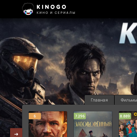
KINOGO
КИНО И СЕРИАЛЫ
Главная
Фильм
6
7.296
8.889