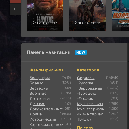
Моло
Опустошение
Заговорённый
Нова
смен
Панель навигации
Жанры фильмов
Категория
Биография
(1485)
Сериалы
(14649)
Боевик
(5281)
Русские
(4511)
Вестерны
(412)
Зарубежные
(14283)
Военные
(1095)
Турецкие
(565)
Детективы
(2696)
Дорамы
(180)
Детские
(43)
Мультфильмы
(1789)
Документальные
(1057)
Мультсериалы
(1280)
Драма
(16544)
Аниме сериал
(1397)
Исторические
(1396)
ТВ-Шоу
(627)
Короткометражки
(317)
По году