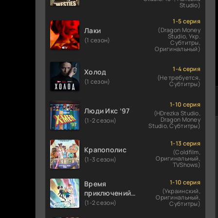
Studio)
1-5 серия
Лаки
(Dragon Money
Studio, Укр.
(1 сезон)
Субтитры,
Оригинальный)
1-4 серия
Холод
(Не требуется,
(1 сезон)
Субтитры)
1-10 серия
Люди Икс ’97
(HDrezka Studio,
Dragon Money
(1-2 сезон)
Studio, Субтитры)
1-13 серия
Крапополис
(Coldfilm,
Оригинальный,
(1-3 сезон)
TVShows)
1-10 серия
Время
(Украинский,
приключений:
Оригинальный,
Фионна и Кейк
(1-2 сезон)
Субтитры)