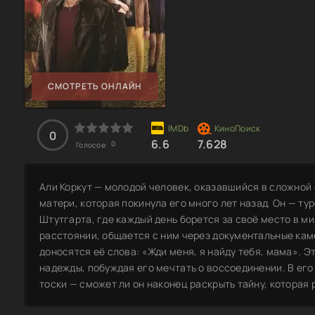
СМОТРЕТЬ ОНЛАЙН
0
6.6
7.628
0
Голосов:
Али Коркут — молодой человек, оказавшийся в сложной
матери, которая покинула его много лет назад. Он — ту
Штутгарта, где каждый день борется за своё место в мир
расстоянии, общается с ним через документальные кам
доносятся её слова: «Жди меня, я найду тебя, мама». 
надежды, побуждая его мечтать о воссоединении. В ег
тоски — сможет ли он наконец раскрыть тайну, которая 