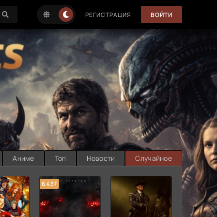
РЕГИСТРАЦИЯ
ВОЙТИ
Аниме
Топ
Новости
Случайное
6.437
7.187