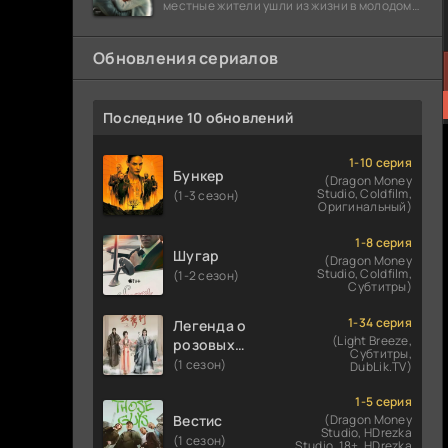
местные жители ушли из жизни в молодом
возрасте. Разговоры о взрывах атомной
бомбы
Обновления сериалов
Последние 10 обновлений
1-10 серия
Бункер
(Dragon Money
Studio, Coldfilm,
(1-3 сезон)
Оригинальный)
1-8 серия
Шугар
(Dragon Money
Studio, Coldfilm,
(1-2 сезон)
Субтитры)
1-34 серия
Легенда о
(Light Breeze,
розовых
Субтитры,
облаках
(1 сезон)
DubLik.TV)
1-5 серия
Вестис
(Dragon Money
Studio, HDrezka
(1 сезон)
Studio. 18+, HDrezka