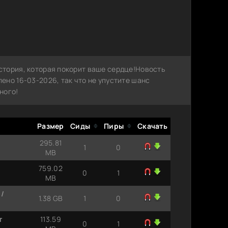
тория, которая покорит ваше сердце!Новость
но 16-03-2026, так что не упустите шанс
ного!
Размер
Сиды
Пиры
Скачать
295.81
1
0
MB
759.02
0
1
MB
 /
1.38 GB
1
0
т
113.59
0
1