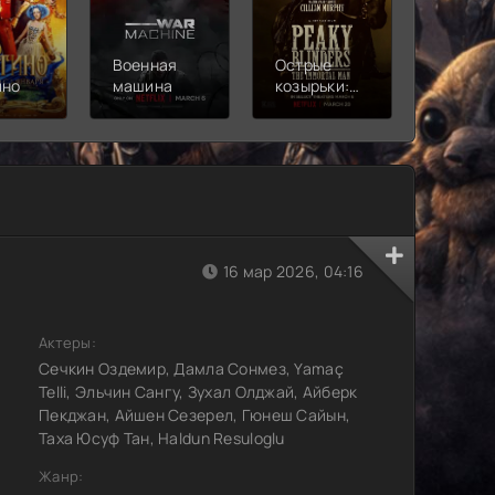
Военная
Острые
Чебура
ино
машина
козырьки:
2
Бессмертный
человек
16 мар 2026, 04:16
Актеры:
Сечкин Оздемир, Дамла Сонмез, Yamaç
Telli, Эльчин Сангу, Зухал Олджай, Айберк
Пекджан, Айшен Сезерел, Гюнеш Сайын,
Таха Юсуф Тан, Haldun Resuloglu
Жанр: