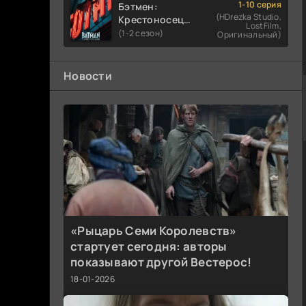
1-10 серия
Бэтмен:
(HDrezka Studio,
Крестоносец в
LostFilm,
плаще
(1-2 сезон)
Оригинальный)
Новости
«Рыцарь Семи Королевств»
стартует сегодня: авторы
показывают другой Вестерос!
18-01-2026