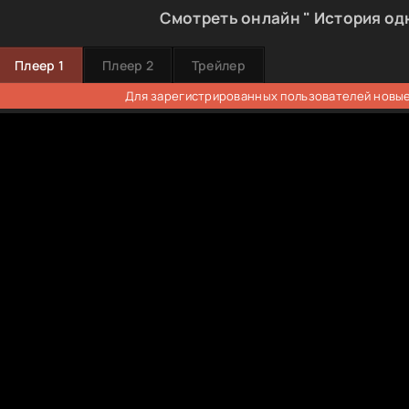
Смотреть онлайн " История од
Плеер 1
Плеер 2
Трейлер
Для зарегистрированных пользователей новые