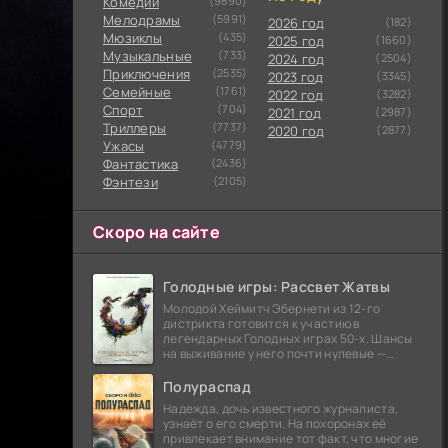
Комедии
(9890)
Мелодрамы
(5991)
2026 год
(182)
Мюзиклы
(435)
2025 год
(1660)
Музыкальные
(733)
2024 год
(2504)
Приключения
(2535)
2023 год
(3345)
Семейные
(1761)
2022 год
(3282)
Cпорт
(704)
2021 год
(2987)
Триллеры
(7737)
2020 год
(2877)
Ужасы
(4779)
Фантастика
(2436)
Фэнтези
(2105)
Скоро на сайте
Голодные игры: Рассвет Жатвы
Молодой Хеймитч Эбернети из 12-го
дистрикта готовится к участию в
легендарных Голодных играх 50-х. Шансы
на выживание у него почти нулевые —
последний трибут из его района одержал
победу еще сорок
Полураспад
Надежда, дочь известного журналиста,
узнаёт о его смерти. На похоронах её
привлекает внимание тот факт, что многие