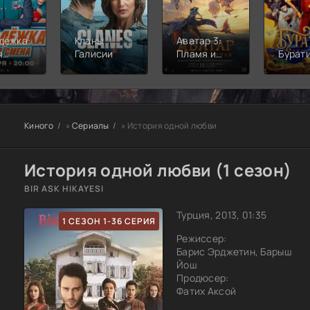
дёжка:
Кланы
Аватар 3:
я
Галисии
Пламя и
Бурат
а
пепел
Киного
»
Сериалы
» История одной любви
История одной любви (1 сезон)
BIR ASK HIKAYESI
Турция, 2013, 01:35
1 СЕЗОН 1-36 СЕРИЯ
Режиссер:
Барис Эрджетин, Барыш
Йош
Продюсер:
Фатих Аксой