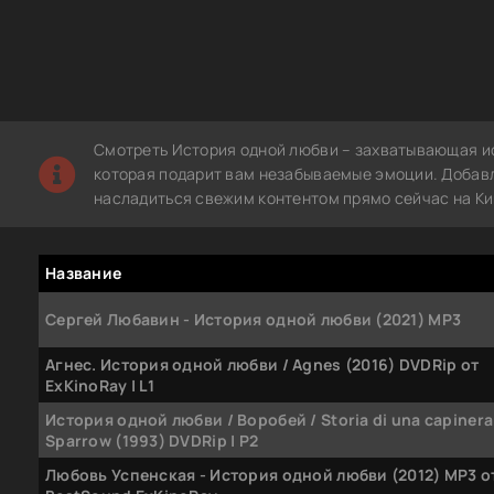
Смотреть История одной любви – захватывающая ис
которая подарит вам незабываемые эмоции. Добавле
насладиться свежим контентом прямо сейчас на Ки
Название
Сергей Любавин - История одной любви (2021) MP3
Агнес. История одной любви / Agnes (2016) DVDRip от
ExKinoRay | L1
История одной любви / Воробей / Storia di una capinera
Sparrow (1993) DVDRip | P2
Любовь Успенская - История одной любви (2012) MP3 о