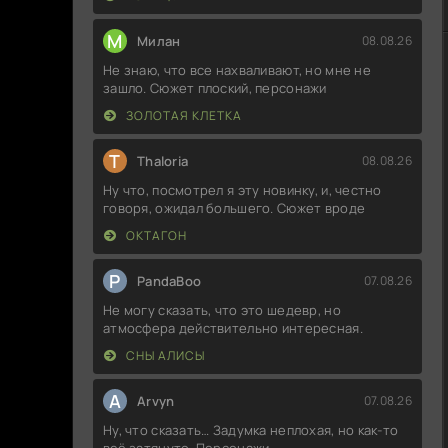
М
Милан
08.08.26
Не знаю, что все нахваливают, но мне не
зашло. Сюжет плоский, персонажи
ЗОЛОТАЯ КЛЕТКА
T
Thaloria
08.08.26
Ну что, посмотрел я эту новинку, и, честно
говоря, ожидал большего. Сюжет вроде
ОКТАГОН
P
PandaBoo
07.08.26
Не могу сказать, что это шедевр, но
атмосфера действительно интересная.
СНЫ АЛИСЫ
A
Arvyn
07.08.26
Ну, что сказать… Задумка неплохая, но как-то
всё затянуто. Персонажи