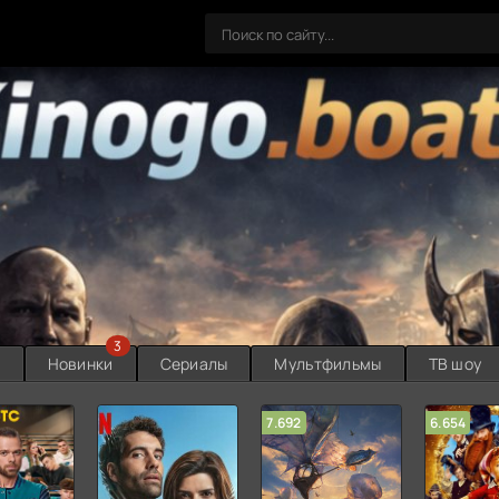
3
ы
Новинки
Сериалы
Мультфильмы
ТВ шоу
7.692
6.654