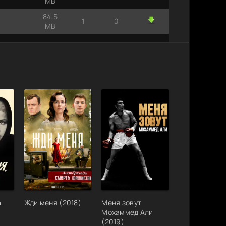
MB
ь
84.5
1
0
MB
е
(2022)
1.99 MB
2
0
3, Борис
96.5
1
0
MB
ия
1.54 MB
1
0
а
Жди меня (2018)
Меня зовут
Мохаммед Али
(2019)