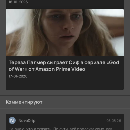
18-01-2026
Тереза Палмер сыграет Сиф в сериале «God
of War» от Amazon Prime Video
17-01-2026
Комментируют
N
NovaDrip
08.08.26
Не знаю, что и сказать. По сути, всё предсказуемо, как