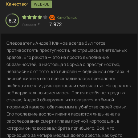
Качество:
WEB-DL
8.2
7.972
11
Голосов:
Следователь Андрей Климов всегда был готов
противостоять преступности, не страшась влиятельных
врагов. Его работа — это не просто выполнение
обязанностей, а настоящая борьба с преступностью,
независимо от того, кто виновен — бедняк или олигарх. В
личной жизни у него всё складывалось прекрасно:
любимая жена и дочь приносили ему счастье. Но однажды
всё кардинально изменилось. Придя в себя не в родных
стенах, Андрей обнаружил, что оказался в тёмной
тюремной камере, обвиняемым в убийстве своей семьи.
Его последние воспоминания касаются лишь начала
расследования смерти главы крупной корпорации, в
котором он подозревал брата погибшего. Всё, что
произошло за четыре месяца до его ареста, как будто