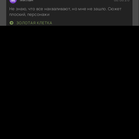
Не знаю, что все нахваливают, но мне не зашло. Сюжет
плоский, персонажи
ЗОЛОТАЯ КЛЕТКА
T
Thaloria
08.08.26
Ну что, посмотрел я эту новинку, и, честно говоря, ожидал
большего. Сюжет вроде
ОКТАГОН