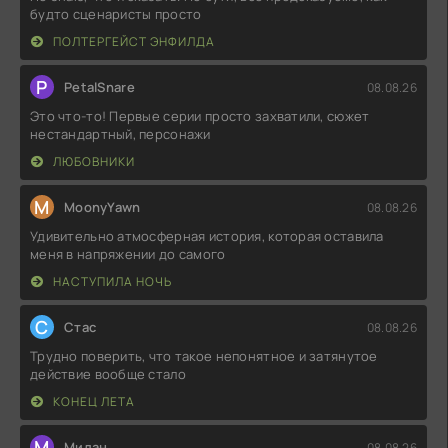
будто сценаристы просто
ПОЛТЕРГЕЙСТ ЭНФИЛДА
P
PetalSnare
08.08.26
Это что-то! Первые серии просто захватили, сюжет
нестандартный, персонажи
ЛЮБОВНИКИ
M
MoonyYawn
08.08.26
Удивительно атмосферная история, которая оставила
меня в напряжении до самого
НАСТУПИЛА НОЧЬ
С
Стас
08.08.26
Трудно поверить, что такое непонятное и затянутое
действие вообще стало
КОНЕЦ ЛЕТА
М
Милан
08.08.26