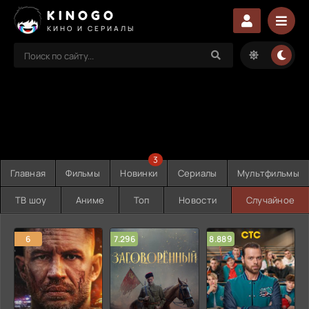
KINOGO
КИНО И СЕРИАЛЫ
3
Главная
Фильмы
Новинки
Сериалы
Мультфильмы
ТВ шоу
Аниме
Топ
Новости
Случайное
6
7.296
8.889