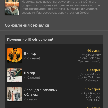
Надежда, дочь известного журналиста, узнаёт о его
смерти. На похоронах её привлекает внимание тот факт,
что многие местные жители ушли из жизни в молодом
возрасте. Разговоры о взрывах атомной бомбы
Обновления сериалов
Последние 10 обновлений
1-10 серия
Бункер
(Dragon Money
Studio, Coldfilm,
(1-3 сезон)
Оригинальный)
1-8 серия
Шугар
(Dragon Money
Studio, Coldfilm,
(1-2 сезон)
Субтитры)
1-34 серия
Легенда о розовых
(Light Breeze,
облаках
Субтитры,
(1 сезон)
DubLik.TV)
1-5 серия