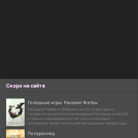
Скоро на сайте
Голодные игры: Рассвет Жатвы
Молодой Хеймитч Эбернети из 12-го дистрикта
готовится к участию в легендарных Голодных играх 50-
х. Шансы на выживание у него почти нулевые —
последний трибут из его района одержал победу еще
сорок
Полураспад