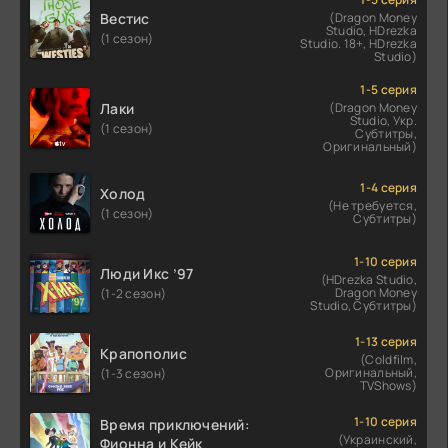
Вестис
(Dragon Money
Studio, HDrezka
(1 сезон)
Studio. 18+, HDrezka
Studio)
1-5 серия
Лаки
(Dragon Money
Studio, Укр.
(1 сезон)
Субтитры,
Оригинальный)
1-4 серия
Холод
(Не требуется,
(1 сезон)
Субтитры)
1-10 серия
Люди Икс ’97
(HDrezka Studio,
Dragon Money
(1-2 сезон)
Studio, Субтитры)
1-13 серия
Крапополис
(Coldfilm,
Оригинальный,
(1-3 сезон)
TVShows)
1-10 серия
Время приключений:
(Украинский,
Фионна и Кейк