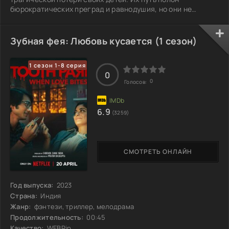
бюрократических преград и равнодушия, но они не
сдаются. Каждый шаг — это вызов, который заставляет их
пересматривать свои ценности и искренне искать
нестандартные решения в самых сложных
Зубная фея: Любовь кусается (1 сезон)
обстоятельствах. Борясь с системной
несправедливостью, они становятся символом стойкости
1 сезон 1-8 серия
и мужества, напоминая всем, что за правду стоит
0
бороться, даже если это тяжело. Но
0
Голосов:
6.9
(3259)
СМОТРЕТЬ ОНЛАЙН
Год выпуска:
2023
Страна:
Индия
Жанр:
фэнтези, триллер, мелодрама
Продолжительность:
00:45
Качество:
WEBRip