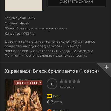
СМОТРЕТЬ ОНЛАЙН
Год выпуска:
2025
Страна:
Индия
Жанр:
боевик, детектив, приключения
Качество:
WEBRip
Древняя тайна становится очевидной, когда тайное
общество находит следы сокровищ, некогда
принадлежавших Чхатрапати Шиваджи Махараджу.
Понимая, что это наследие может оказаться у
недостойных, Раджив решает взять на себя его защиту.
Его ждут испытания: опасности, интриги и сражения,
которые проверят его на прочность. Только пройдя через
Хираманди: Блеск бриллиантов (1 сезон)
все эти трудности, он сможет стать настоящим лидером
шиледаров, хранителей великого наследия. Сможет ли он
1 сезон 1-8 серия
защитить реликвию от тех, кто жаждет богатства, и
0
0
Голосов:
6.3
(27827)