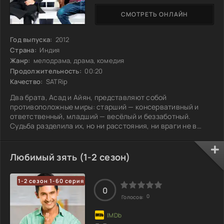
СМОТРЕТЬ ОНЛАЙН
Год выпуска:
2012
Страна:
Индия
Жанр:
мелодрама, драма, комедия
Продолжительность:
00:20
Качество:
SATRip
Два брата, Асад и Айян, представляют собой
противоположные миры: старший — консервативный и
ответственный, младший — весёлый и беззаботный.
Судьба разделила их, но ни расстояния, ни враги не в
силах разрушить их связь. Между ними оказывается Зоя —
смелая и отзывчивая девушка, которая ищет ответы на
свои вопросы. У неё в глазах скрываются тайны, и
Любимый зять (1-2 сезон)
кажется, что она не так уж посторонняя для этих братьев,
чьи жизни стали чужими. Смогут ли они, несмотря на свои
1-2 сезон 1-60 серия
различия, найти общий язык и
0
0
Голосов: