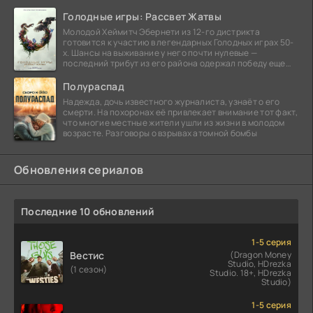
Голодные игры: Рассвет Жатвы
Молодой Хеймитч Эбернети из 12-го дистрикта
готовится к участию в легендарных Голодных играх 50-
х. Шансы на выживание у него почти нулевые —
последний трибут из его района одержал победу еще
сорок
Полураспад
Надежда, дочь известного журналиста, узнаёт о его
смерти. На похоронах её привлекает внимание тот факт,
что многие местные жители ушли из жизни в молодом
возрасте. Разговоры о взрывах атомной бомбы
Обновления сериалов
Последние 10 обновлений
1-5 серия
Вестис
(Dragon Money
Studio, HDrezka
(1 сезон)
Studio. 18+, HDrezka
Studio)
1-5 серия