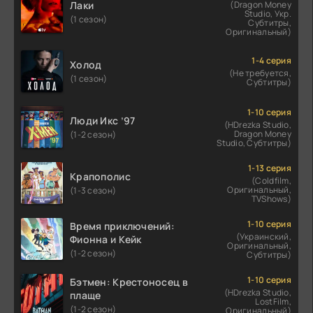
Лаки
(Dragon Money
Studio, Укр.
(1 сезон)
Субтитры,
Оригинальный)
1-4 серия
Холод
(Не требуется,
(1 сезон)
Субтитры)
1-10 серия
Люди Икс ’97
(HDrezka Studio,
Dragon Money
(1-2 сезон)
Studio, Субтитры)
1-13 серия
Крапополис
(Coldfilm,
Оригинальный,
(1-3 сезон)
TVShows)
1-10 серия
Время приключений:
(Украинский,
Фионна и Кейк
Оригинальный,
(1-2 сезон)
Субтитры)
1-10 серия
Бэтмен: Крестоносец в
(HDrezka Studio,
плаще
LostFilm,
(1-2 сезон)
Оригинальный)