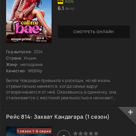
6.1
(6414)
СМОТРЕТЬ ОНЛАЙН
Год выпуска:
2024
Страна:
Индия
Жанр:
мелодрама
Качество:
WEBRip
Белла Човдхари привыкла к роскоши, но её жизнь
стремительно меняется, когда семья вдруг
отворачивается от неё. Оказавшись в одиночку, она
сталкивается с жестокой реальностью и начинает
переосмысливать свои приоритеты. Постепенно Белла
обретает внутреннюю силу, чтобы строить новую жизнь,
отличающуюся от прежней. Ей предстоит научиться
Рейс 814: Захват Кандагара (1 сезон)
доверять незнакомцам, находить друзей среди тех, кого
раньше не замечала, и открывать в себе неожиданные
1 сезон 1-6 серия
качества. Каждое испытание становится уроком, который