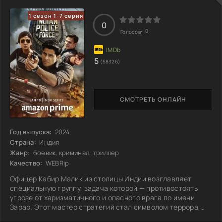
испытание. Напряжение росло, когда самолет
1 сезон 1-7 серия
приземлился в Кандагаре, открывая новую главу в
0
0
Голосов:
5
(58326)
СМОТРЕТЬ ОНЛАЙН
Год выпуска:
2024
Страна:
Индия
Жанр:
боевик, криминал, триллер
Качество:
WEBRip
Офицер Кабир Малик из столицы Индии возглавляет
специальную группу, задача которой — противостоять
угрозе от харизматичного и опасного врага по имени
Зарар. Этот мастер стратегий стал символом террора,
его действия вызывают хаос по всей стране. Кабир,