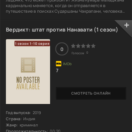
кардинально меняется, когда он отправляется в
путешествие в поисках Сударшаны Чакрапани, человека,
чья судьба зеркально отражает его собственную. Кумар
осознает, что его текущая жизнь — это лишь повторение
опыта Чакрапани. После этой встречи ему предстоит
Вердикт: штат против Нанавати (1 сезон)
решить, сможет ли он изменить свое настоящее или даже
повлиять на будущее. Способен ли он осознать, что его
1 сезон 1-10 серия
выборы могут привести к
0
0
Голосов:
7
СМОТРЕТЬ ОНЛАЙН
Год выпуска:
2019
Страна:
Индия
Жанр:
криминал
Продолжительность:
00:20