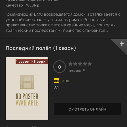
Качество:
WEBRip
Командующий ВМС возвращается домой и сталкивается с
ужасной новостью — у его жены роман. Ревность и
предательство толкают его на крайние меры, приводя к
трагическим последствиям. Убийство становится
центром громкого судебного процесса, который делит
страну на противоборствующие лагеря. Одни
поддерживают его, другие требуют справедливости для
Последний полёт (1 сезон)
жертвы. В атмосфере напряжения и общественного
волнения разгораются страсти, а правосудие
1 сезон 1-8 серия
оказывается под угрозой. Какова цена любви и чести в
0
мире, где
0
Голосов:
7.1
СМОТРЕТЬ ОНЛАЙН