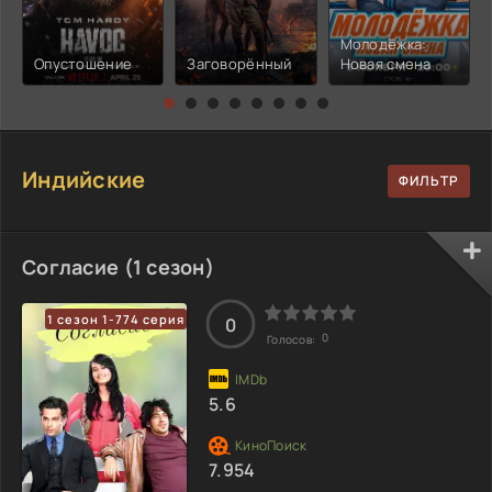
Молодёжка:
Опустошение
Заговорённый
Новая смена
Индийские
Согласие (1 сезон)
1 сезон 1-774 серия
0
0
Голосов:
5.6
7.954