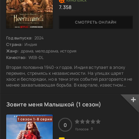
7.358
СМОТРЕТЬ ОНЛАЙН
Год выпуска:
2024
Страна:
Индия
Жанр:
драма, мелодрама, история
Качество:
WEB-DL
Вторая половина 1940-х годов. Индия вступает в эпоху
перемен, стремясь к независимости. На улицах царят
хаос и беспорядки, но в тени этих событий разгорается не
менее захватывающая борьба. В квартале, известном
своими яркими огнями и теневыми делами, куртизанки с
древними традициями овладевают искусством
соблазнения, превращая его в инструмент власти.
Зовите меня Малышкой (1 сезон)
Каждая из них — не просто женщина лёгкого поведения, а
мастер стратегии, стремящаяся к доминированию в этом
1 сезон 1-8 серия
опасном и красочном мире. Внутри их
0
0
Голосов: