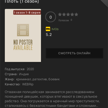
Плоть (1 сезон)
уничтожать саму себя. Но смогут ли они справиться с
такой сложной задачей, или их усилия окажутся
1 сезон 1-8 серия
тщетными?
0
0
Голосов:
5.2
СМОТРЕТЬ ОНЛАЙН
Год выпуска:
2020
Страна:
Индия
Жанр:
криминал, детектив, боевик
Качество:
WEBRip
Отважная полицейская занимается расследованием
похищений девушек, которых втягивают в сексуальное
рабство. Она погружается в мрачный мир преступности,
сталкиваясь с безжалостными бандитами и сложными