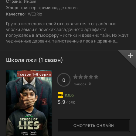
Страна:
Индия
Жанр:
триллер, криминал, детектив
Качество:
WEBRip
Группа исследователей отправляется в отдалённые
уголки земли в поисках загадочного артефакта,
погружаясь в атмосферу мистики и древних тайн. Их ждут
уединённые деревни, таинственные леса и древние
руины, полные забытых секретов. Каждый шаг приближает
их к разгадке, но одновременно выявляет новые
опасности. Странные события преследуют
Школа лжи (1 сезон)
путешественников, внушая страх и ужас, как будто судьба
уже предрешена. В этой борьбе за выживание
1 сезон 1-8 серия
переплетаются жажда знаний и человеческие страсти.
0
Смогут ли они
0
Голосов:
5.9
(1075)
СМОТРЕТЬ ОНЛАЙН