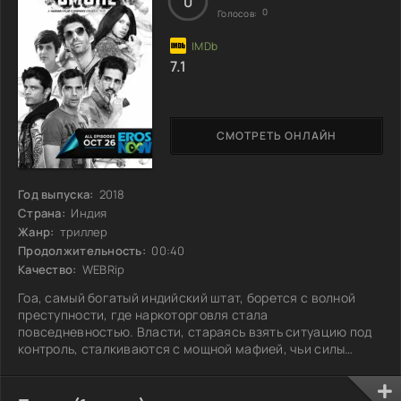
0
0
Голосов:
7.1
СМОТРЕТЬ ОНЛАЙН
Год выпуска:
2018
Страна:
Индия
Жанр:
триллер
Продолжительность:
00:40
Качество:
WEBRip
Гоа, самый богатый индийский штат, борется с волной
преступности, где наркоторговля стала
повседневностью. Власти, стараясь взять ситуацию под
контроль, сталкиваются с мощной мафией, чьи силы
значительно превышают их возможности. Чтобы изменить
ситуацию, небольшой группе патриотов придётся
проявить смекалку и заставить эту преступную гидру