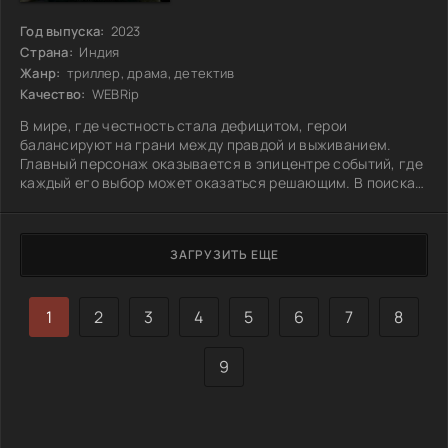
Год выпуска:
2023
Страна:
Индия
Жанр:
триллер, драма, детектив
Качество:
WEBRip
В мире, где честность стала дефицитом, герои
балансируют на грани между правдой и выживанием.
Главный персонаж оказывается в эпицентре событий, где
каждый его выбор может оказаться решающим. В поисках
ответов он встречает неожиданных союзников и
противников, которые ставят под сомнение его
убеждения и моральные принципы. Каждое
ЗАГРУЗИТЬ ЕЩЕ
взаимодействие раскрывает новые аспекты
человеческой природы, где истинные намерения
прячутся за маской добродетели. Персонажи попадают в
сложные ситуации, заставляя
1
2
3
4
5
6
7
8
9