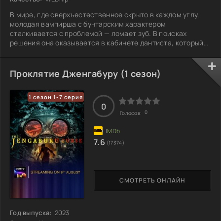
В мире, где сверхъестественное скрыто в каждом углу,
молодая вампирша с бунтарским характером
сталкивается с проблемой — ломает зуб. В поисках
решения она оказывается в кабинете дантиста, который
выделяется своей скромностью и застенчивостью. Их
встреча открывает двери в мир, полный испытаний, где
оба учатся преодолевать страхи и предвзятости.
Проклятие Дженгабуру (1 сезон)
Вампирша вдруг понимает, что человеческие эмоции
могут быть сильнее привычного ей одиночества. А
1 сезон 1-7 серия
дантист, который всегда избегал конфликтов,
0
оказывается
0
Голосов:
7.6
(17374)
СМОТРЕТЬ ОНЛАЙН
Год выпуска:
2023