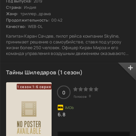
Год выпуска:
2019
Страна:
Индия
Жанр:
триллер, драма
Продолжительность:
00:42
Качество:
WEB-DL
Капитан Каран Сачдев, пилот рейса компании Skyline,
принимает решение о самоубийстве, ставя под угрозу
жизни более 250 человек. Офицер Киран Мирза и его
команда управления воздушным движением оказываются
в центре напряженной ситуации, где каждое мгновение
имеет значение. Они готовы сделать всё возможное,
чтобы спасти пассажиров на борту и предотвратить
Тайны Шиледаров (1 сезон)
катастрофу. Это не просто борьба за жизни — это
испытание для всех участников, которое вскрывает
1 сезон 1-6 серия
глубинные страхи и надежды. Какое решение
0
0
Голосов:
6.8