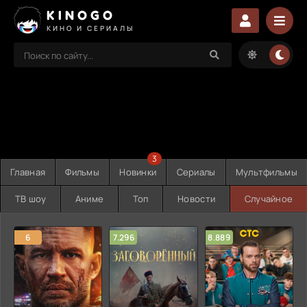
KINOGO
КИНО И СЕРИАЛЫ
3
Главная
Фильмы
Новинки
Сериалы
Мультфильмы
ТВ шоу
Аниме
Топ
Новости
Случайное
6
7.296
8.889