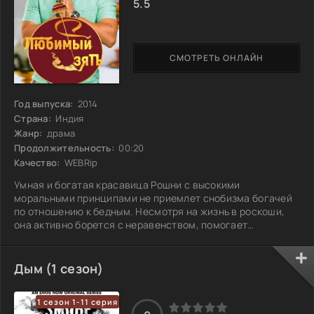
5.5
СМОТРЕТЬ ОНЛАЙН
Год выпуска:
2014
Страна:
Индия
Жанр:
драма
Продолжительность:
00:20
Качество:
WEBRip
Умная и богатая красавица Рошни с высокими
моральными принципами не приемлет снобизма богачей
по отношению к бедным. Несмотря на жизнь в роскоши,
она активно борется с неравенством, помогает
нуждающимся и избегает людей своего круга. В её
сердце появляется место для красивого юноши, который,
как и она, обладает значительным состоянием, но боится
Дым (1 сезон)
открыться ей. Он осознаёт, что его секрет может
разрушить их отношения, и каждый день живёт в страхе
1 сезон 1-11 серия
потерять её. Как долго он сможет скрывать правду,