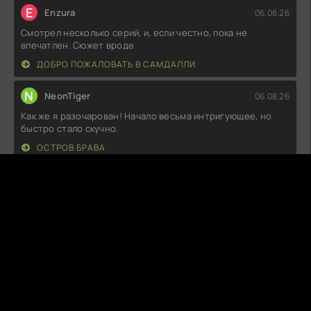
E
Enzura
06.08.26
Смотрел несколько серий, и, если честно, пока не
впечатлен. Сюжет вроде
ДОБРО ПОЖАЛОВАТЬ В САМДАЛЛИ
N
NeonTiger
06.08.26
Как же я разочарован! Начало весьма интригующее, но
быстро стало скучно.
ОСТРОВ БРАВА
C
CookieKill
06.08.26
Не могу понять, почему все так восхищаются. Сюжет
плоский, а персонажи
НИЧЕГО, КРОМЕ ЛЮБВИ