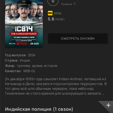
0
0
Голосов:
5.8
(18092)
СМОТРЕТЬ ОНЛАЙН
Год выпуска:
2024
Страна:
Индия
Жанр:
триллер, драма, история
Качество:
WEB-DL
24 декабря 1999 года самолет Indian Airlines, летевший из
Катманду в Дели, оказался под контролем террористов. В
тот день всё шло обычным чередом, пока небо над
Гималаями не стало ареной для шокирующего захвата.
Вооруженная группа взяла на себя управление лайнером,
заставив пилотов изменить курс. Переговоры с
правительством затянулись, и пассажиры жили в
Индийская полиция (1 сезон)
постоянном страхе, каждый час превращался в