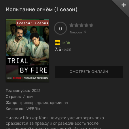
обладая выдающимся опытом и стойкой волей, ведет
свою команду через сложные сети преступности, пытаясь
Испытание огнём (1 сезон)
разрушить зловещие планы Зарара. В условиях
напряженного противостояния каждый шаг требует
1 сезон 1-7 серия
предельной осторожности, ведь на кону — безопасность
0
0
Голосов:
7.6
(4431)
СМОТРЕТЬ ОНЛАЙН
Год выпуска:
2023
Страна:
Индия
Жанр:
триллер, драма, криминал
Качество:
WEBRip
Нилам и Шекхар Кришнамурти уже четверть века
сражаются за правду и справедливость после
трагической потери своих детей. Их путь полон