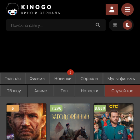
KINOGO
КИНО И СЕРИАЛЫ
3
Главная
Фильмы
Новинки
Сериалы
Мультфильмы
ТВ шоу
Аниме
Топ
Новости
Случайное
6
7.296
8.889