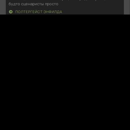
будто сценаристы просто
ПОЛТЕРГЕЙСТ ЭНФИЛДА
P
PetalSnare
08.08.26
Это что-то! Первые серии просто захватили, сюжет
нестандартный, персонажи
ЛЮБОВНИКИ