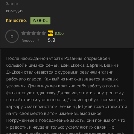
Жанр:
комедия
Качество:
WEB-DL
0
5.9
0
Голосов:
После неожиданной утраты Розанны, опоры своей
большой и шумной семьи, Дэн, Джеки, Дарлин, Бекки и
ДиДжей сталкиваются с суровыми реалиями жизни
рабочего класса. Каждый из них оказывается в новых
условиях: Дэн вынужден взять на себя заботу о доме и
финансовую поддержку, Джеки ищет пути к внутреннему
спокойствию и уверенности, Дарлин пробует совмещать
карьеру с материнством. Бекки и ДиДжей тоже стремятся
найти своё место в этом изменившемся мире.
Погруженные в повседневные заботы, они понимают, что
и радости, и неудачи только укрепляют их связи. Но
впереди их ждёт испытание, способное перевернуть всё,