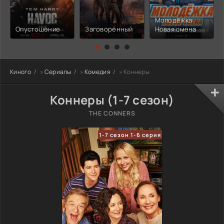
Молодёжка:
Опустошение
Заговорённый
Новая смена
Киного
»
Сериалы
»
Комедия
» Коннеры
Коннеры (1-7 сезон)
THE CONNERS
1-7 сезон 1-6 серия