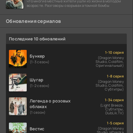
что многие местные жители ушли из жизни в молодом
возрасте. Разговоры о взрывах атомной бомбы
Обновления сериалов
Последние 10 обновлений
1-10 серия
Бункер
(Dragon Money
Studio, Coldfilm,
(1-3 сезон)
Оригинальный)
1-8 серия
Шугар
(Dragon Money
Studio, Coldfilm,
(1-2 сезон)
Субтитры)
1-34 серия
Легенда о розовых
(Light Breeze,
облаках
Субтитры,
(1 сезон)
DubLik.TV)
1-5 серия
Вестис
(Dragon Money
Studio, HDrezka