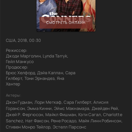
СМОТРЕТЬ ОНЛАЙН
США, 2018, 00:30
Режиссер:
Джоди Марголин, Lynda Tarryk,
Гейл Манкусо
Продюсер:
Брюс Хелфорд, Дэйв Каплан, Сара
Гилберт, Тони Эрнандез, Яна
Хантер
Актеры:
Джон Гудман, Лори Меткаф, Сара Гилберт, Алисия
Горансон, Эмма Кинни, Эймс Макнамара, Джейден Рей,
Джей Р. Фергюсон, Майкл Фишман, Кэти Сагал, Charlotte
Sanchez, Нат Факсон, Рене Росадо, Майя Линн Робинсон,
Стивен Монро Тейлор, Эстелл Парсонс