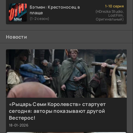
1-10 серия
Бэтмен: Крестоносец в
(HDrezka Studio,
плаще
LostFilm,
(1-2 сезон)
Оригинальный)
Новости
«Рыцарь Семи Королевств» стартует
сегодня: авторы показывают другой
Вестерос!
18-01-2026