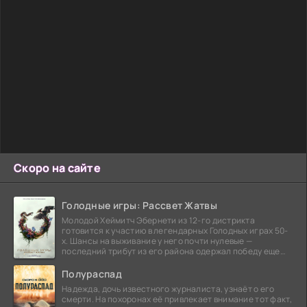
Скоро на сайте
Голодные игры: Рассвет Жатвы
Молодой Хеймитч Эбернети из 12-го дистрикта
готовится к участию в легендарных Голодных играх 50-
х. Шансы на выживание у него почти нулевые —
последний трибут из его района одержал победу еще
сорок
Полураспад
Надежда, дочь известного журналиста, узнаёт о его
смерти. На похоронах её привлекает внимание тот факт,