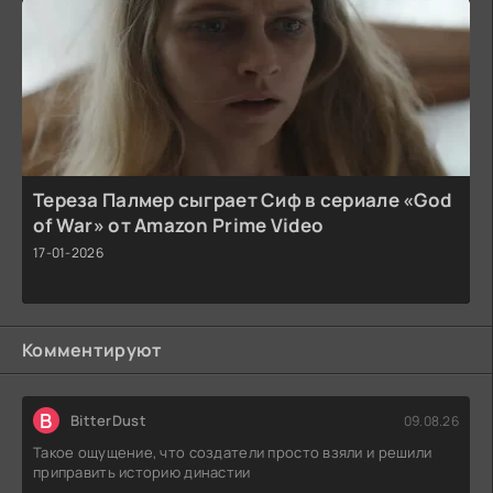
Тереза Палмер сыграет Сиф в сериале «God
of War» от Amazon Prime Video
17-01-2026
Комментируют
B
BitterDust
09.08.26
Такое ощущение, что создатели просто взяли и решили
приправить историю династии