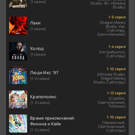
(1 сезон)
Studio. 18+, HDrezka
Studio)
1-5 серия
Лаки
(Dragon Money
Studio, Укр.
(1 сезон)
Субтитры,
Оригинальный)
1-4 серия
Холод
(Не требуется,
(1 сезон)
Субтитры)
1-10 серия
Люди Икс ’97
(HDrezka Studio,
Dragon Money
(1-2 сезон)
Studio, Субтитры)
1-13 серия
Крапополис
(Coldfilm,
Оригинальный,
(1-3 сезон)
TVShows)
1-10 серия
Время приключений:
(Украинский,
Фионна и Кейк
Оригинальный,
(1-2 сезон)
Субтитры)