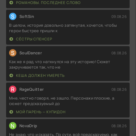
РОМАНОВЫ. ПОСЛЕДНЕЕ СЛОВО
S
SoftSin
09.08.26
В целом, история довольно затянутая, хочется, чтобы
герои быстрее пришли к
СЁСТРЫ СПЕНСЕР
S
SoulDancer
08.08.26
Как же я рад, что наткнулся на эту историю! Сюжет
закручивается так, что не
КЕША ДОЛЖЕН УМЕРЕТЬ
R
RageQuitter
08.08.26
Мне, честно говоря, не зашло. Персонажи плоские, а
сюжет предсказуемый до
МОЙ ПАРЕНЬ — КУПИДОН
N
NovaDrip
08.08.26
Не знаю, что и сказать. По сути, всё предсказуемо, как