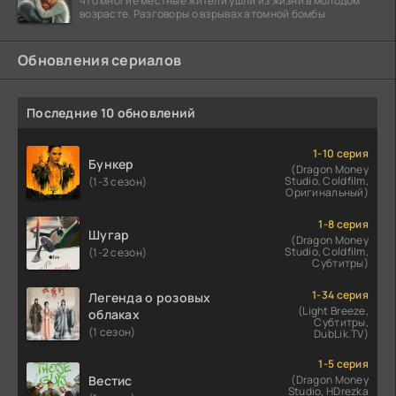
что многие местные жители ушли из жизни в молодом
возрасте. Разговоры о взрывах атомной бомбы
Обновления сериалов
Последние 10 обновлений
1-10 серия
Бункер
(Dragon Money
Studio, Coldfilm,
(1-3 сезон)
Оригинальный)
1-8 серия
Шугар
(Dragon Money
Studio, Coldfilm,
(1-2 сезон)
Субтитры)
1-34 серия
Легенда о розовых
(Light Breeze,
облаках
Субтитры,
(1 сезон)
DubLik.TV)
1-5 серия
Вестис
(Dragon Money
Studio, HDrezka