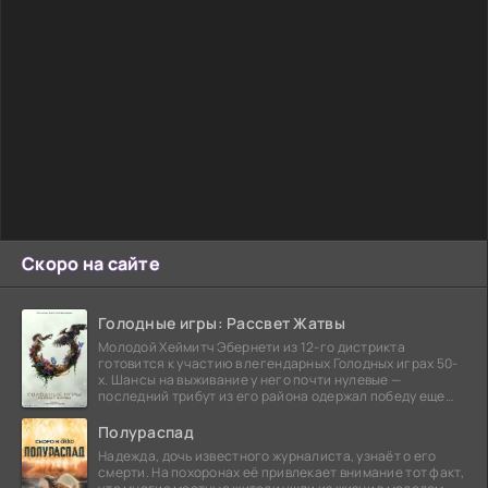
Скоро на сайте
Голодные игры: Рассвет Жатвы
Молодой Хеймитч Эбернети из 12-го дистрикта
готовится к участию в легендарных Голодных играх 50-
х. Шансы на выживание у него почти нулевые —
последний трибут из его района одержал победу еще
сорок
Полураспад
Надежда, дочь известного журналиста, узнаёт о его
смерти. На похоронах её привлекает внимание тот факт,