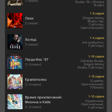
(1 сезон)
Studio. 18+, HDrezka
Studio)
1-5 серия
Лаки
(Dragon Money
Studio, Укр.
(1 сезон)
Субтитры,
Оригинальный)
1-4 серия
Холод
(Не требуется,
(1 сезон)
Субтитры)
1-10 серия
Люди Икс ’97
(HDrezka Studio,
Dragon Money
(1-2 сезон)
Studio, Субтитры)
1-13 серия
Крапополис
(Coldfilm,
Оригинальный,
(1-3 сезон)
TVShows)
1-10 серия
Время приключений:
(Украинский,
Фионна и Кейк
Оригинальный,
(1-2 сезон)
Субтитры)