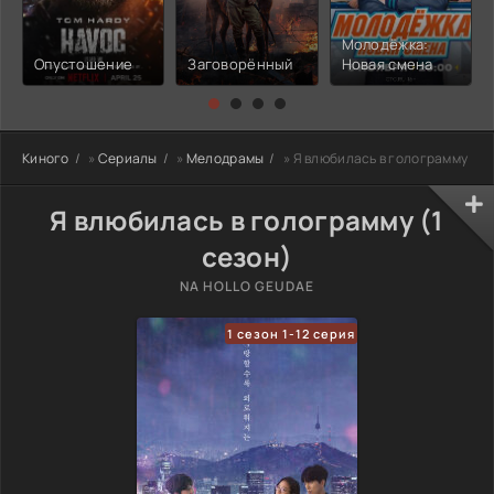
Молодёжка:
Опустошение
Заговорённый
Новая смена
Киного
»
Сериалы
»
Мелодрамы
» Я влюбилась в голограмму
Я влюбилась в голограмму (1
сезон)
NA HOLLO GEUDAE
1 сезон 1-12 серия