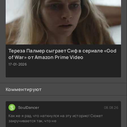
Тереза Палмер сыграет Сиф в сериале «God
of War» от Amazon Prime Video
17-01-2026
Комментируют
S
SoulDancer
08.08.26
Как же я рад, что наткнулся на эту историю! Сюжет
закручивается так, что не