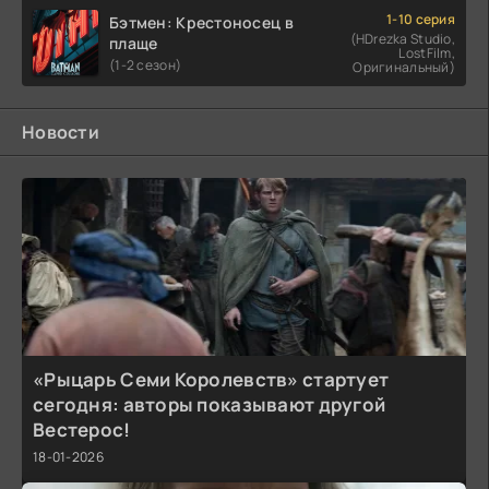
1-10 серия
Бэтмен: Крестоносец в
(HDrezka Studio,
плаще
LostFilm,
(1-2 сезон)
Оригинальный)
Новости
«Рыцарь Семи Королевств» стартует
сегодня: авторы показывают другой
Вестерос!
18-01-2026