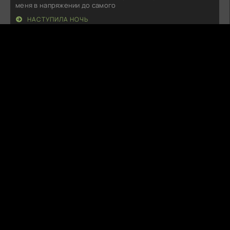
меня в напряжении до самого
НАСТУПИЛА НОЧЬ
С
Стас
08.08.26
Трудно поверить, что такое непонятное и затянутое
действие вообще стало
КОНЕЦ ЛЕТА