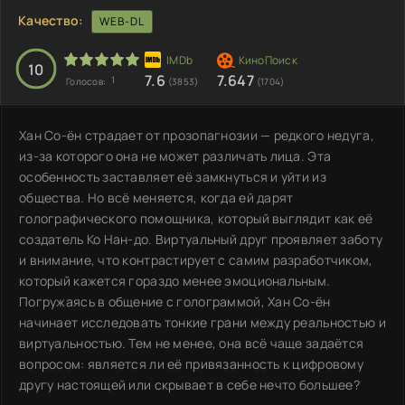
Качество:
WEB-DL
10
7.6
7.647
1
Голосов:
(3853)
(1704)
Хан Со-ён страдает от прозопагнозии — редкого недуга,
из-за которого она не может различать лица. Эта
особенность заставляет её замкнуться и уйти из
общества. Но всё меняется, когда ей дарят
голографического помощника, который выглядит как её
создатель Ко Нан-до. Виртуальный друг проявляет заботу
и внимание, что контрастирует с самим разработчиком,
который кажется гораздо менее эмоциональным.
Погружаясь в общение с голограммой, Хан Со-ён
начинает исследовать тонкие грани между реальностью и
виртуальностью. Тем не менее, она всё чаще задаётся
вопросом: является ли её привязанность к цифровому
другу настоящей или скрывает в себе нечто большее?