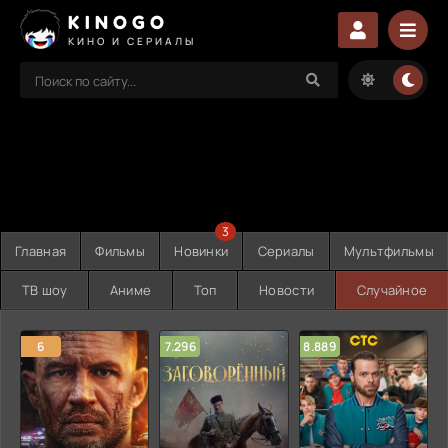
KINOGO
КИНО И СЕРИАЛЫ
3
Главная
Фильмы
Новинки
Сериалы
Мультфильмы
ТВ шоу
Аниме
Топ
Новости
Случайное
6
7.296
8.889