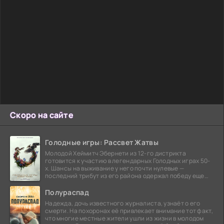
Скоро на сайте
Голодные игры: Рассвет Жатвы
Молодой Хеймитч Эбернети из 12-го дистрикта
готовится к участию в легендарных Голодных играх 50-
х. Шансы на выживание у него почти нулевые —
последний трибут из его района одержал победу еще
сорок
Полураспад
Надежда, дочь известного журналиста, узнаёт о его
смерти. На похоронах её привлекает внимание тот факт,
что многие местные жители ушли из жизни в молодом