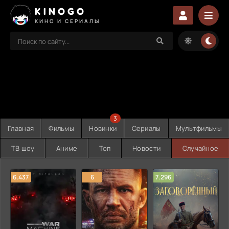
KINOGO
КИНО И СЕРИАЛЫ
3
Главная
Фильмы
Новинки
Сериалы
Мультфильмы
ТВ шоу
Аниме
Топ
Новости
Случайное
6.437
6
7.296