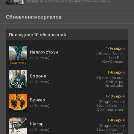
возрасте. Разговоры о взрывах атомной бомбы
Обновления сериалов
Последние 10 обновлений
1-14 серия
Йеллоустоун
(HDrezka Studio,
LostFilm,
(1-5 сезон)
NewComers)
1-6 серия
Ворона
(Оригинальный,
Субтитры,
(1-2 сезон)
Newstudio)
1-10 серия
Бункер
(Dragon Money
Studio, Coldfilm,
(1-3 сезон)
Оригинальный)
1-8 серия
Шугар
(Dragon Money
Studio, Coldfilm,
(1-2 сезон)
Субтитры)