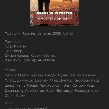
СМОТРЕТЬ ОНЛАЙН
Франция, Израиль, Бельгия, 2020, 00:45
Режиссер:
Одед Рускин
Продюсер:
Симон Арналь, Каролин Беньо,
Жак-Анри Бронкар, Амит Коэн
Актеры:
Феликс Моати, Мелани Тьерри, Сухейла Якуб, Джеймс
Флойд, Дин Ридж, Джо Бен Айед, Джеймс Пьюрфой, Нада
Белка, Kamal Kadimi, Люк Хорнсби, Энья Сэтрен, Рода
Джаниоглу, Лео Хаттон, Надия Бензакур, Франсуа Карон,
Селин Сами
Жанр:
триллер, драма, военный