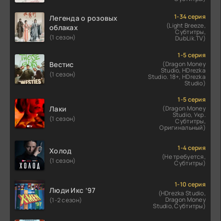
1-34 серия
Легенда о розовых
(Light Breeze,
облаках
Субтитры,
(1 сезон)
DubLik.TV)
1-5 серия
Вестис
(Dragon Money
Studio, HDrezka
(1 сезон)
Studio. 18+, HDrezka
Studio)
1-5 серия
Лаки
(Dragon Money
Studio, Укр.
(1 сезон)
Субтитры,
Оригинальный)
1-4 серия
Холод
(Не требуется,
(1 сезон)
Субтитры)
1-10 серия
Люди Икс ’97
(HDrezka Studio,
Dragon Money
(1-2 сезон)
Studio, Субтитры)