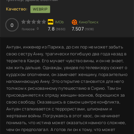
Качество:
WEBRIP
0
7.8
7.507
0
Голосов:
(3650)
(1938)
Антуан, инженер из Парижа, до сих пор не может забыть
свою сестру Анну, трагически погибшую два года назад в
теракте в Каире. Его мучает чувство вины, и он не знает,
как жить дальше. Однажды, увидев по телевизору сюжет о
курдском ополчении, он замечает женщину, поразительно
напоминающую Анну. Это открытие становится для него
толчком к рискованному путешествию в Сирию. Там он
присоединяется к отряду женщин-воинов, борющихся за
свою свободу. Оказавшись в самом центре конфликта,
Антуан сталкивается с террористами, шпионами и
жертвами войны. Погружаясь в этот хаос, он начинает
понимать, что истина может оказаться намного сложнее,
чем он предполагал. А готов ли он к тому, что может