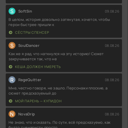
S
SoftSin
09.08.26
В целом, история довольно затянутая, хочется, чтобы
герои быстрее пришли к
СЁСТРЫ СПЕНСЕР
S
SoulDancer
08.08.26
Как же я рад, что наткнулся на эту историю! Сюжет
закручивается так, что не
КЕША ДОЛЖЕН УМЕРЕТЬ
R
RageQuitter
08.08.26
Мне, честно говоря, не зашло. Персонажи плоские, а
сюжет предсказуемый до
МОЙ ПАРЕНЬ — КУПИДОН
N
NovaDrip
08.08.26
Не знаю, что и сказать. По сути, всё предсказуемо, как
будто сценаристы просто