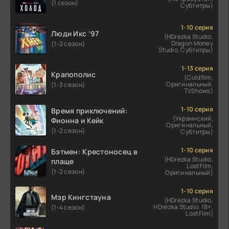
(1 сезон)
Субтитры)
1-10 серия
Люди Икс ’97
(HDrezka Studio,
Dragon Money
(1-2 сезон)
Studio, Субтитры)
1-13 серия
Крапополис
(Coldfilm,
Оригинальный,
(1-3 сезон)
TVShows)
1-10 серия
Время приключений:
(Украинский,
Фионна и Кейк
Оригинальный,
(1-2 сезон)
Субтитры)
1-10 серия
Бэтмен: Крестоносец в
(HDrezka Studio,
плаще
LostFilm,
(1-2 сезон)
Оригинальный)
1-10 серия
Мэр Кингстауна
(HDrezka Studio,
HDrezka Studio. 18+,
(1-4 сезон)
LostFilm)