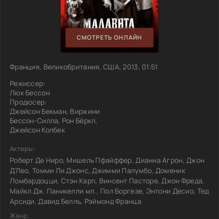
СМОТРЕТЬ ОНЛАЙН
Франция, Великобритания, США, 2013, 01:51
Режиссер:
Люк Бессон
Продюсер:
Джейсон Бекман, Виржини
Бессон-Силла, Рон Бёркл,
Джейсон Колбек
Актеры:
Роберт Де Ниро, Мишель Пфайффер, Дианна Агрон, Джон
Д’Лео, Томми Ли Джонс, Джимми Палумбо, Доменик
Ломбардоцци, Стэн Карп, Винсент Пасторе, Джон Фреда,
Майкл Дж. Паникелли мл., Пол Боргезе, Энтони Десио, Тед
Арсиди, Давид Белль, Рэймонд Франца
Жанр: