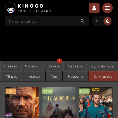
KINOGO
КИНО И СЕРИАЛЫ
3
Главная
Фильмы
Новинки
Сериалы
Мультфильмы
ТВ шоу
Аниме
Топ
Новости
Случайное
6
7.296
8.889