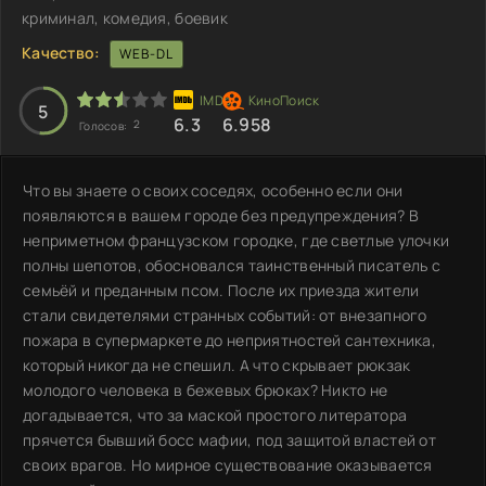
криминал, комедия, боевик
Качество:
WEB-DL
5
6.3
6.958
2
Голосов:
Что вы знаете о своих соседях, особенно если они
появляются в вашем городе без предупреждения? В
неприметном французском городке, где светлые улочки
полны шепотов, обосновался таинственный писатель с
семьёй и преданным псом. После их приезда жители
стали свидетелями странных событий: от внезапного
пожара в супермаркете до неприятностей сантехника,
который никогда не спешил. А что скрывает рюкзак
молодого человека в бежевых брюках? Никто не
догадывается, что за маской простого литератора
прячется бывший босс мафии, под защитой властей от
своих врагов. Но мирное существование оказывается