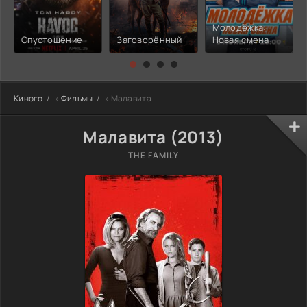
Молодёжка:
Опустошение
Заговорённый
Новая смена
Киного
»
Фильмы
» Малавита
Малавита (2013)
THE FAMILY