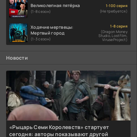
Великолепная пятёрка
1-100 серия
(Не требуется)
(1-8 сезон)
1-8 серия
Ходячие мертвецы:
(Dragon Money
Мертвый город
Studio, LostFilm,
(1-3 сезон)
ViruseProject)
Новости
«Рыцарь Семи Королевств» стартует
сегодня: авторы показывают другой