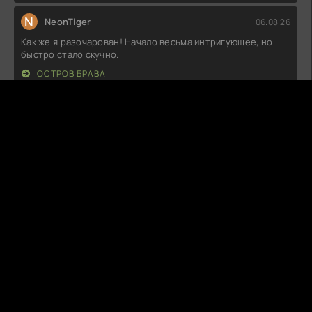
N
NeonTiger
06.08.26
Как же я разочарован! Начало весьма интригующее, но
быстро стало скучно.
ОСТРОВ БРАВА
C
CookieKill
06.08.26
Не могу понять, почему все так восхищаются. Сюжет
плоский, а персонажи
НИЧЕГО, КРОМЕ ЛЮБВИ