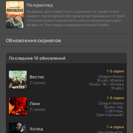
Полураспад
Надежда, дочь известного журналиста, узнаёт о его
смерти. На похоронах её привлекает внимание тот факт,
что многие местные жители ушли из жизни в молодом
возрасте. Разговоры о взрывах атомной бомбы
Обновления сериалов
Последние 10 обновлений
1-5 серия
Вестис
(Dragon Money
Studio, HDrezka
(1 сезон)
Studio. 18+, HDrezka
Studio)
1-5 серия
Лаки
(Dragon Money
Studio, Укр.
(1 сезон)
Субтитры,
Оригинальный)
1-4 серия
Холод
(Не требуется,