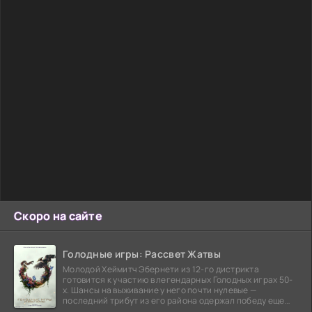
Скоро на сайте
Голодные игры: Рассвет Жатвы
Молодой Хеймитч Эбернети из 12-го дистрикта
готовится к участию в легендарных Голодных играх 50-
х. Шансы на выживание у него почти нулевые —
последний трибут из его района одержал победу еще
сорок