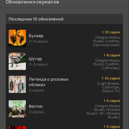
Обновления сериалов
Последние 10 обновлений
1-10 серия
Бункер
(Dragon Money
Studio, Coldfilm,
(1-3 сезон)
Оригинальный)
1-8 серия
Шугар
(Dragon Money
Studio, Coldfilm,
(1-2 сезон)
Субтитры)
1-34 серия
Легенда о розовых
(Light Breeze,
облаках
Субтитры,
(1 сезон)
DubLik.TV)
1-5 серия
Вестис
(Dragon Money
Studio, HDrezka
(1 сезон)
Studio. 18+, HDrezka
Studio)
1-5 серия