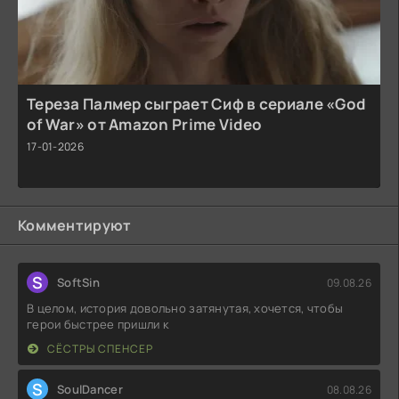
Тереза Палмер сыграет Сиф в сериале «God
of War» от Amazon Prime Video
17-01-2026
Комментируют
S
SoftSin
09.08.26
В целом, история довольно затянутая, хочется, чтобы
герои быстрее пришли к
СЁСТРЫ СПЕНСЕР
S
SoulDancer
08.08.26