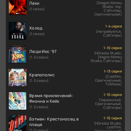
Лаки
(Dragon Money
Studio, Укр.
(1 сезон)
Субтитры,
Оригинальный)
1-4 серия
Холод
(Не требуется,
(1 сезон)
Субтитры)
1-10 серия
Люди Икс ’97
(HDrezka Studio,
Dragon Money
(1-2 сезон)
Studio, Субтитры)
1-13 серия
Крапополис
(Coldfilm,
Оригинальный,
(1-3 сезон)
TVShows)
1-10 серия
Время приключений:
(Украинский,
Фионна и Кейк
Оригинальный,
(1-2 сезон)
Субтитры)
1-10 серия
Бэтмен: Крестоносец в
(HDrezka Studio,
плаще
LostFilm,
(1-2 сезон)
Оригинальный)