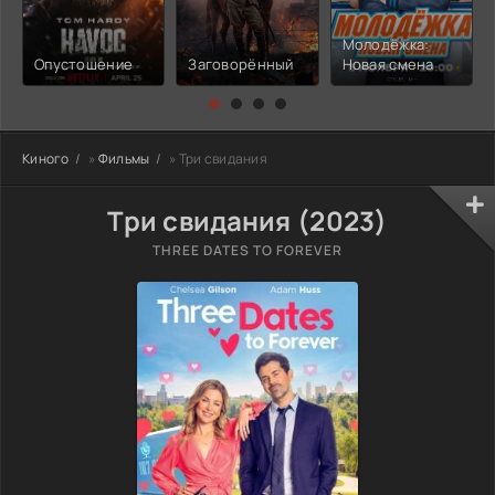
Молодёжка:
Опустошение
Заговорённый
Новая смена
Киного
»
Фильмы
» Три свидания
Три свидания (2023)
THREE DATES TO FOREVER