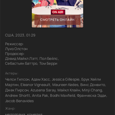
СМОТРЕТЬ ОНЛАЙН
США, 2023, 01:29
Режиссер:
Луиз Олстон
Продюсер:
Дэвид Майкл Лэтт, Пол Бейлс,
Себастьян Баттро, Том Берри
Актеры:
Челси Гилсон, Адам Хасс, Jessica Gillespie, Брук Хейли
Мартин, Eleanor Vigneault, Maureen Kedes, Винс Донвито,
Джек Пирсон, Azusena Saray, Майкл Клайн, Minji Chang,
Andrew Shortt, Anita Pak, Bodhi Maxfield, Франческа Эдди,
Jacob Benavides
Жанр:
мелодрама, комедия