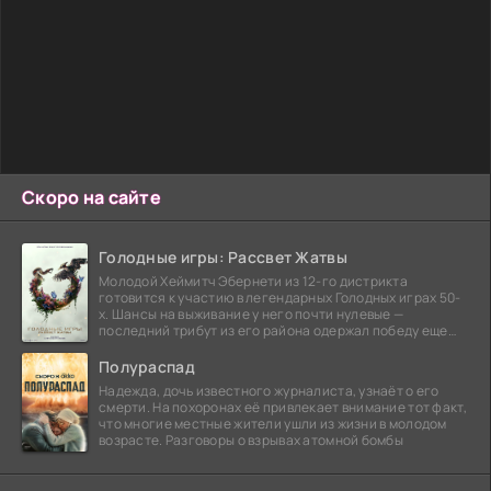
Скоро на сайте
Голодные игры: Рассвет Жатвы
Молодой Хеймитч Эбернети из 12-го дистрикта
готовится к участию в легендарных Голодных играх 50-
х. Шансы на выживание у него почти нулевые —
последний трибут из его района одержал победу еще
сорок
Полураспад
Надежда, дочь известного журналиста, узнаёт о его
смерти. На похоронах её привлекает внимание тот факт,
что многие местные жители ушли из жизни в молодом
возрасте. Разговоры о взрывах атомной бомбы