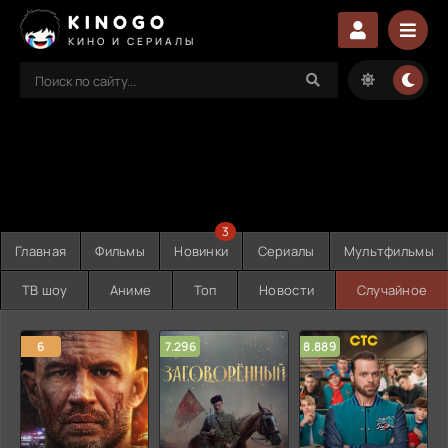
KINOGO
КИНО И СЕРИАЛЫ
3
Главная
Фильмы
Новинки
Сериалы
Мультфильмы
ТВ шоу
Аниме
Топ
Новости
Случайное
6
7.296
8.889