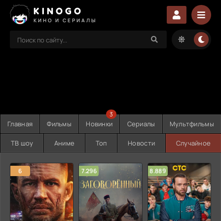
KINOGO
КИНО И СЕРИАЛЫ
3
Главная
Фильмы
Новинки
Сериалы
Мультфильмы
ТВ шоу
Аниме
Топ
Новости
Случайное
6
7.296
8.889