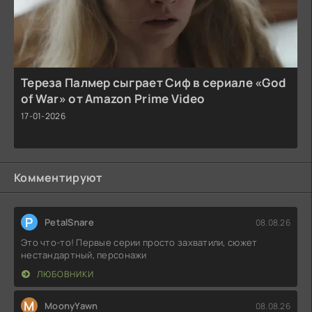
Тереза Палмер сыграет Сиф в сериале «God
of War» от Amazon Prime Video
17-01-2026
Комментируют
P
PetalSnare
08.08.26
Это что-то! Первые серии просто захватили, сюжет
нестандартный, персонажи
ЛЮБОВНИКИ
M
MoonyYawn
08.08.26