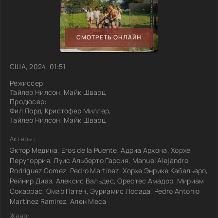
СМОТРЕТЬ ОНЛАЙН
США, 2024, 01:51
Режиссер:
Тайлер Нилсон, Майк Шварц
Продюсер:
Фил Лорд, Кристофер Миллер,
Тайлер Нилсон, Майк Шварц
Актеры:
Эктор Медина, Eros de la Puente, Адриа Архона, Хорхе
Перугоррия, Луис Альберто Гарсия, Manuel Alejandro
Rodríguez Gomez, Pedro Martínez, Хорхе Энрике Кабальеро,
Рейнир Диаз, Алексис Вальдес, Орестес Амадор, Мириам
Сокаррас, Омар Патен, Эуриамис Лосада, Pedro Antonio
Martínez Ramirez, Ален Меса
Жанр: