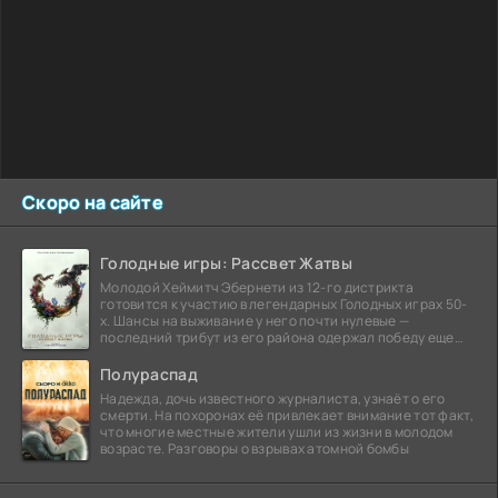
Скоро на сайте
Голодные игры: Рассвет Жатвы
Молодой Хеймитч Эбернети из 12-го дистрикта
готовится к участию в легендарных Голодных играх 50-
х. Шансы на выживание у него почти нулевые —
последний трибут из его района одержал победу еще
сорок
Полураспад
Надежда, дочь известного журналиста, узнаёт о его
смерти. На похоронах её привлекает внимание тот факт,
что многие местные жители ушли из жизни в молодом
возрасте. Разговоры о взрывах атомной бомбы