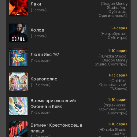
Лаки
(Dragon Money
Studio, Укр.
(1 сезон)
Субтитры,
Оригинальный)
1-4 серия
Холод
(Не требуется,
(1 сезон)
Субтитры)
1-10 серия
Люди Икс ’97
(HDrezka Studio,
Dragon Money
(1-2 сезон)
Studio, Субтитры)
1-13 серия
Крапополис
(Coldfilm,
Оригинальный,
(1-3 сезон)
TVShows)
1-10 серия
Время приключений:
(Украинский,
Фионна и Кейк
Оригинальный,
(1-2 сезон)
Субтитры)
1-10 серия
Бэтмен: Крестоносец в
(HDrezka Studio,
плаще
LostFilm,
(1-2 сезон)