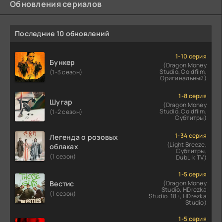
Обновления сериалов
Последние 10 обновлений
1-10 серия
Бункер
(Dragon Money
Studio, Coldfilm,
(1-3 сезон)
Оригинальный)
1-8 серия
Шугар
(Dragon Money
Studio, Coldfilm,
(1-2 сезон)
Субтитры)
1-34 серия
Легенда о розовых
(Light Breeze,
облаках
Субтитры,
(1 сезон)
DubLik.TV)
1-5 серия
Вестис
(Dragon Money
Studio, HDrezka
(1 сезон)
Studio. 18+, HDrezka
Studio)
1-5 серия