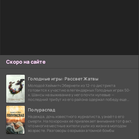
Скоро на сайте
Голодные игры: Рассвет Жатвы
Молодой Хеймитч Эбернети из 12-го дистрикта
готовится к участию в легендарных Голодных играх 50-
х. Шансы на выживание у него почти нулевые —
последний трибут из его района одержал победу еще
сорок
Полураспад
Надежда, дочь известного журналиста, узнаёт о его
смерти. На похоронах её привлекает внимание тот факт,
что многие местные жители ушли из жизни в молодом
возрасте. Разговоры о взрывах атомной бомбы