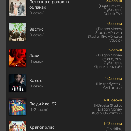
1-34 серия
Легенда о розовых
(Light Breeze,
облаках
Субтитры,
(1 сезон)
DubLik.TV)
1-5 серия
Вестис
(Dragon Money
Studio, HDrezka
(1 сезон)
Studio. 18+, HDrezka
Studio)
1-5 серия
Лаки
(Dragon Money
Studio, Укр.
(1 сезон)
Субтитры,
Оригинальный)
1-4 серия
Холод
(Не требуется,
(1 сезон)
Субтитры)
1-10 серия
Люди Икс ’97
(HDrezka Studio,
Dragon Money
(1-2 сезон)
Studio, Субтитры)
1-13 серия
Крапополис
(Coldfilm,