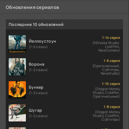
Обновления сериалов
Последние 10 обновлений
1-14 серия
Йеллоустоун
(HDrezka Studio,
LostFilm,
(1-5 сезон)
NewComers)
1-6 серия
Ворона
(Оригинальный,
Субтитры,
(1-2 сезон)
Newstudio)
1-10 серия
Бункер
(Dragon Money
Studio, Coldfilm,
(1-3 сезон)
Оригинальный)
1-8 серия
Шугар
(Dragon Money
Studio, Coldfilm,
(1-2 сезон)
Субтитры)