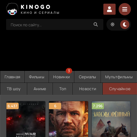
KINOGO
КИНО И СЕРИАЛЫ
3
Главная
Фильмы
Новинки
Сериалы
Мультфильмы
ТВ шоу
Аниме
Топ
Новости
Случайное
6.437
6
7.296