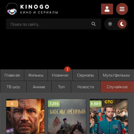
KINOGO
КИНО И СЕРИАЛЫ
3
Главная
Фильмы
Новинки
Сериалы
Мультфильмы
ТВ шоу
Аниме
Топ
Новости
Случайное
6
7.296
8.889