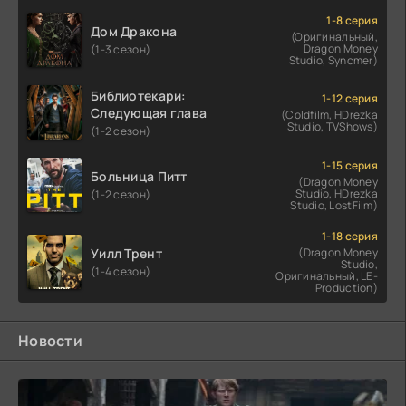
1-8 серия
Дом Дракона
(Оригинальный,
Dragon Money
(1-3 сезон)
Studio, Syncmer)
Библиотекари:
1-12 серия
Следующая глава
(Coldfilm, HDrezka
Studio, TVShows)
(1-2 сезон)
1-15 серия
Больница Питт
(Dragon Money
Studio, HDrezka
(1-2 сезон)
Studio, LostFilm)
1-18 серия
Уилл Трент
(Dragon Money
Studio,
(1-4 сезон)
Оригинальный, LE-
Production)
Новости