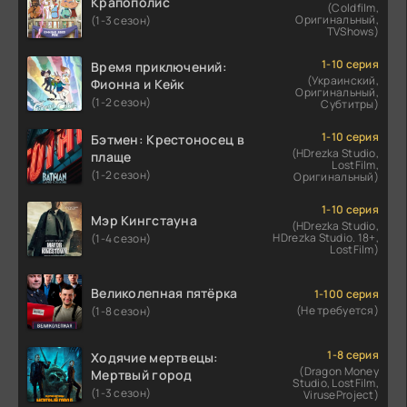
Крапополис
(Coldfilm,
Оригинальный,
(1-3 сезон)
TVShows)
1-10 серия
Время приключений:
(Украинский,
Фионна и Кейк
Оригинальный,
(1-2 сезон)
Субтитры)
1-10 серия
Бэтмен: Крестоносец в
(HDrezka Studio,
плаще
LostFilm,
(1-2 сезон)
Оригинальный)
1-10 серия
Мэр Кингстауна
(HDrezka Studio,
HDrezka Studio. 18+,
(1-4 сезон)
LostFilm)
Великолепная пятёрка
1-100 серия
(Не требуется)
(1-8 сезон)
1-8 серия
Ходячие мертвецы:
(Dragon Money
Мертвый город
Studio, LostFilm,
(1-3 сезон)
ViruseProject)