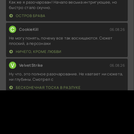
Как же я разочарован! Начало весьма интригующее, но
быстро стало скучно.
ОСТРОВ БРАВА
C
CookieKill
06.08.26
Не могу понять, почему все так восхищаются. Сюжет
плоский, а персонажи
НИЧЕГО, КРОМЕ ЛЮБВИ
V
VelvetStrike
06.08.26
Ну что, это полное разочарование. Не хватает ни сюжета,
ни глубины. Смотрел с
БЕСКОНЕЧНАЯ ТОСКА В РАЗЛУКЕ
L
LunarSnare
06.08.26
Посмотрел и остался в полном восторге! Потрясающая
история, закрученные
БЛЕСК