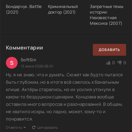
Бондарчук. Battle
Криминальный
Запретные темы
(2021)
доктор (2021)
истории:
Неизвестная
Мексика (2007)
Комментарии
ДОБАВИТЬ
SoftSin
S
0
0
13 июня 2026 06:01
Ну, я не знаю, что и думать. Сюжет как будто пытался
быть глубоким, но в итоге всё свелось к банальным
клише. Актёры старались, но их усилия утонули в
каком-то бездушном сценарии. Концовка вообще
оставила много вопросов и разочарований. В общем,
не хватило искры, но ладно, может, кому-то и
понравится.
Ответить
Цитировать