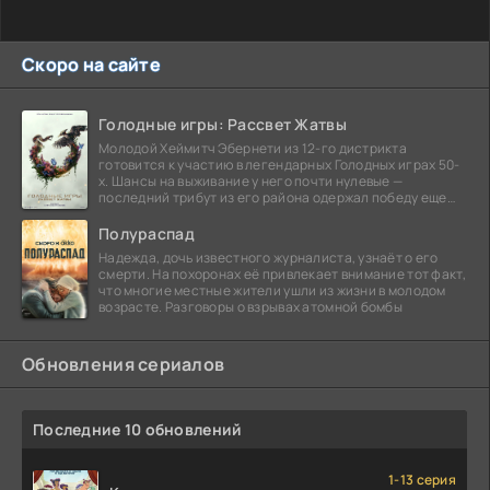
Скоро на сайте
Голодные игры: Рассвет Жатвы
Молодой Хеймитч Эбернети из 12-го дистрикта
готовится к участию в легендарных Голодных играх 50-
х. Шансы на выживание у него почти нулевые —
последний трибут из его района одержал победу еще
сорок
Полураспад
Надежда, дочь известного журналиста, узнаёт о его
смерти. На похоронах её привлекает внимание тот факт,
что многие местные жители ушли из жизни в молодом
возрасте. Разговоры о взрывах атомной бомбы
Обновления сериалов
Последние 10 обновлений
1-13 серия