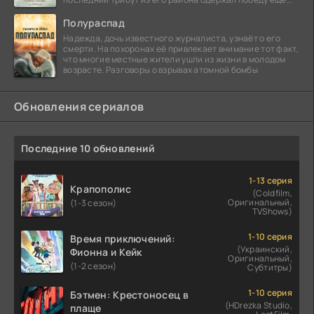
сорок
Полураспад
Надежда, дочь известного журналиста, узнаёт о его
смерти. На похоронах её привлекает внимание тот факт,
что многие местные жители ушли из жизни в молодом
возрасте. Разговоры о взрывах атомной бомбы
Обновления сериалов
Последние 10 обновлений
1-13 серия
Крапополис
(Coldfilm,
Оригинальный,
(1-3 сезон)
TVShows)
1-10 серия
Время приключений:
(Украинский,
Фионна и Кейк
Оригинальный,
(1-2 сезон)
Субтитры)
1-10 серия
Бэтмен: Крестоносец в
(HDrezka Studio,
плаще