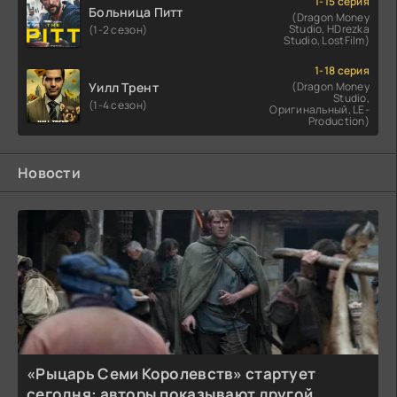
1-15 серия
Больница Питт
(Dragon Money
Studio, HDrezka
(1-2 сезон)
Studio, LostFilm)
1-18 серия
Уилл Трент
(Dragon Money
Studio,
(1-4 сезон)
Оригинальный, LE-
Production)
Новости
«Рыцарь Семи Королевств» стартует
сегодня: авторы показывают другой