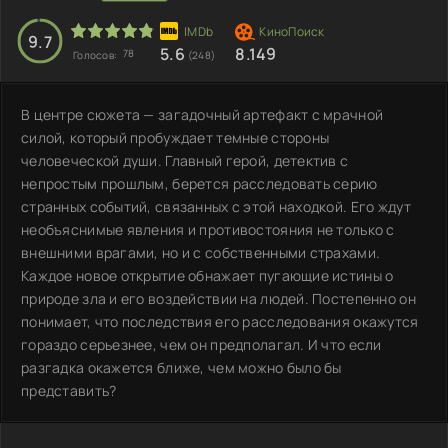
9.7
5.6
8.149
78
Голосов:
(248)
В центре сюжета — загадочный артефакт с мрачной
силой, который пробуждает темные стороны
человеческой души. Главный герой, детектив с
непростым прошлым, берется расследовать серию
странных событий, связанных с этой находкой. Его ждут
необъяснимые явления и противостояния не только с
внешними врагами, но и с собственными страхами.
Каждое новое открытие обнажает пугающие истины о
природе зла и его воздействии на людей. Постепенно он
понимает, что последствия его расследования окажутся
гораздо серьезнее, чем он предполагал. И что если
разгадка окажется ближе, чем можно было бы
представить?