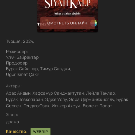
СМОТРЕТЬ ОНЛАЙН
Турция, 2024,
Режиссер:
Улуч Байрактар
Продюсер:
Бурак Сайашар, Тимур Савджи,
Ugur Ismet Çakir
Актеры:
Арас Айдын, Хафсанур Санджактутан, Лейла Танлар,
Бурак Тозкопаран, Эдже Услу, Эсра Дерманджиоглу, Бурак
Серген, Генджо Озак, Илькер Аксум, Бюлент Полат
Жанр:
драма
Качество:
WEBRIP