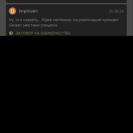
D
DripViolet
05.08.26
Ну, что сказать... Идея неплохая, но реализация хромает.
Сюжет местами слишком
ЗАГОВОР НА ОДИНОЧЕСТВО
Z
ZephyrMist
05.08.26
Не могу сказать, что впечатлён. Сюжет достаточно
предсказуемый, а персонажи
МОЯ ДЕВОЧКА