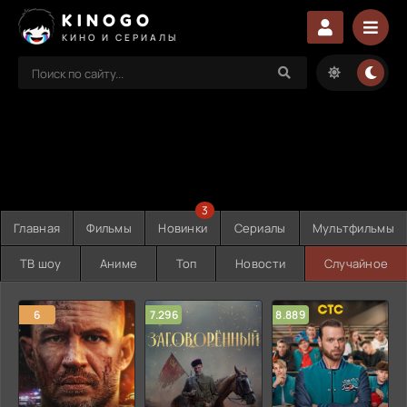
KINOGO
КИНО И СЕРИАЛЫ
3
Главная
Фильмы
Новинки
Сериалы
Мультфильмы
ТВ шоу
Аниме
Топ
Новости
Случайное
6
7.296
8.889