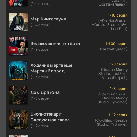
LostFilm,
(1-2 сезон)
Оригинальный)
1-10 серия
Мэр Кингстауна
(HDrezka Studio,
HDrezka Studio. 18+,
(1-4 сезон)
LostFilm)
Великолепная пятёрка
1-100 серия
(Не требуется)
(1-8 сезон)
1-8 серия
Ходячие мертвецы:
(Dragon Money
Мертвый город
Studio, LostFilm,
(1-3 сезон)
ViruseProject)
1-8 серия
Дом Дракона
(Оригинальный,
Dragon Money
(1-3 сезон)
Studio, Syncmer)
Библиотекари:
1-12 серия
Следующая глава
(Coldfilm, HDrezka
Studio, TVShows)
(1-2 сезон)