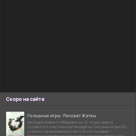
Скоро на сайте
Голодные игры: Рассвет Жатвы
Молодой Хеймитч Эбернети из 12-го дистрикта
готовится к участию в легендарных Голодных играх 50-
х. Шансы на выживание у него почти нулевые —
последний трибут из его района одержал победу еще