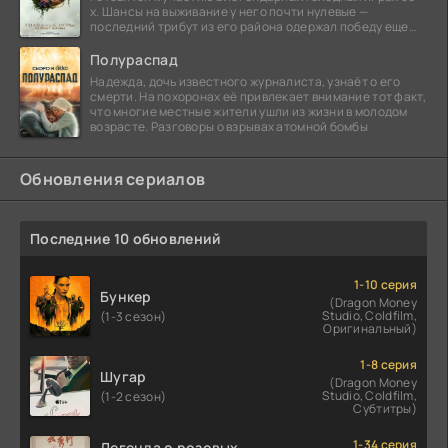
х. Шансы на выживание у него почти нулевые —
последний трибут из его района одержал победу еще
сорок
Полураспад
Надежда, дочь известного журналиста, узнаёт о его
смерти. На похоронах её привлекает внимание тот факт,
что многие местные жители ушли из жизни в молодом
возрасте. Разговоры о взрывах атомной бомбы
Обновления сериалов
Последние 10 обновлений
1-10 серия
Бункер
(Dragon Money
Studio, Coldfilm,
(1-3 сезон)
Оригинальный)
1-8 серия
Шугар
(Dragon Money
Studio, Coldfilm,
(1-2 сезон)
Субтитры)
1-34 серия
Легенда о розовых