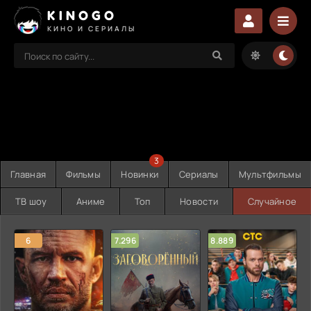
KINOGO
КИНО И СЕРИАЛЫ
3
Главная
Фильмы
Новинки
Сериалы
Мультфильмы
ТВ шоу
Аниме
Топ
Новости
Случайное
6
7.296
8.889