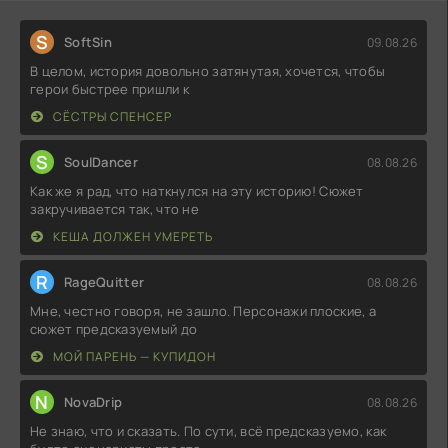
S
SoftSin
09.08.26
В целом, история довольно затянутая, хочется, чтобы
герои быстрее пришли к
СЁСТРЫ СПЕНСЕР
S
SoulDancer
08.08.26
Как же я рад, что наткнулся на эту историю! Сюжет
закручивается так, что не
КЕША ДОЛЖЕН УМЕРЕТЬ
R
RageQuitter
08.08.26
Мне, честно говоря, не зашло. Персонажи плоские, а
сюжет предсказуемый до
МОЙ ПАРЕНЬ — КУПИДОН
N
NovaDrip
08.08.26
Не знаю, что и сказать. По сути, всё предсказуемо, как