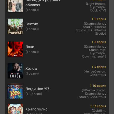
(Light Breeze,
облаках
Субтитры,
(1 сезон)
DubLik.TV)
1-5 серия
Вестис
(Dragon Money
Studio, HDrezka
(1 сезон)
Studio. 18+, HDrezka
Studio)
1-5 серия
Лаки
(Dragon Money
Studio, Укр.
(1 сезон)
Субтитры,
Оригинальный)
1-4 серия
Холод
(Не требуется,
(1 сезон)
Субтитры)
1-10 серия
Люди Икс ’97
(HDrezka Studio,
Dragon Money
(1-2 сезон)
Studio, Субтитры)
1-13 серия
Крапополис
(Coldfilm,
Оригинальный,