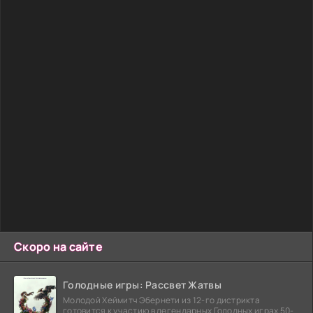
Скоро на сайте
Голодные игры: Рассвет Жатвы
Молодой Хеймитч Эбернети из 12-го дистрикта
готовится к участию в легендарных Голодных играх 50-