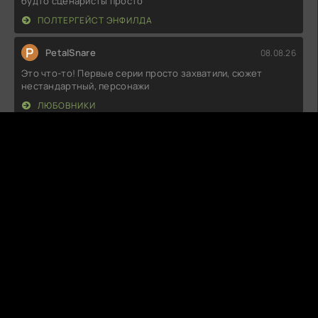
будто сценаристы просто
ПОЛТЕРГЕЙСТ ЭНФИЛДА
P
PetalSnare
08.08.26
Это что-то! Первые серии просто захватили, сюжет
нестандартный, персонажи
ЛЮБОВНИКИ
M
MoonyYawn
08.08.26
Удивительно атмосферная история, которая оставила
меня в напряжении до самого
НАСТУПИЛА НОЧЬ