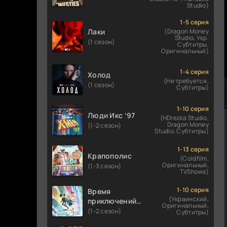
Studio)
1-5 серия
Лаки
(Dragon Money
Studio, Укр.
(1 сезон)
Субтитры,
Оригинальный)
1-4 серия
Холод
(Не требуется,
(1 сезон)
Субтитры)
1-10 серия
Люди Икс ’97
(HDrezka Studio,
Dragon Money
(1-2 сезон)
Studio, Субтитры)
1-13 серия
Крапополис
(Coldfilm,
Оригинальный,
(1-3 сезон)
TVShows)
1-10 серия
Время
(Украинский,
приключений:
Оригинальный,
Фионна и Кейк
(1-2 сезон)
Субтитры)