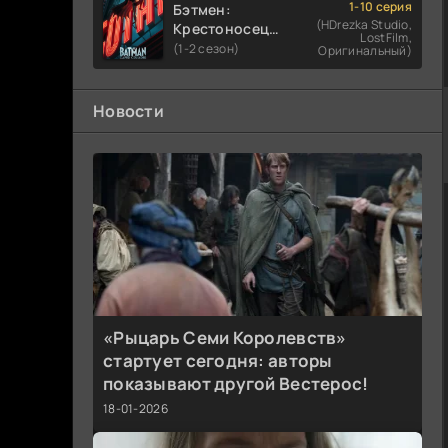
1-10 серия
Бэтмен:
(HDrezka Studio,
Крестоносец в
LostFilm,
плаще
(1-2 сезон)
Оригинальный)
Новости
«Рыцарь Семи Королевств»
стартует сегодня: авторы
показывают другой Вестерос!
18-01-2026