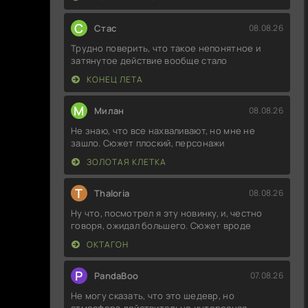
С
Стас
08.08.26
Трудно поверить, что такое непонятное и
затянутое действие вообще стало
КОНЕЦ ЛЕТА
М
Милан
08.08.26
Не знаю, что все нахваливают, но мне не
зашло. Сюжет плоский, персонажи
ЗОЛОТАЯ КЛЕТКА
T
Thaloria
08.08.26
Ну что, посмотрел я эту новинку, и, честно
говоря, ожидал большего. Сюжет вроде
ОКТАГОН
P
PandaBoo
07.08.26
Не могу сказать, что это шедевр, но
атмосфера действительно интересная.