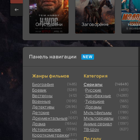
Моло
Опустошение
Заговорённый
Нова
смен
Панель навигации
Жанры фильмов
Категория
Биография
(1485)
Сериалы
(14649)
Боевик
(5281)
Русские
(4511)
Вестерны
(412)
Зарубежные
(14283)
Военные
(1095)
Турецкие
(565)
Детективы
(2696)
Дорамы
(180)
Детские
(43)
Мультфильмы
(1789)
Документальные
(1057)
Мультсериалы
(1280)
Драма
(16544)
Аниме сериал
(1397)
Исторические
(1396)
ТВ-Шоу
(627)
Короткометражки
(317)
По году