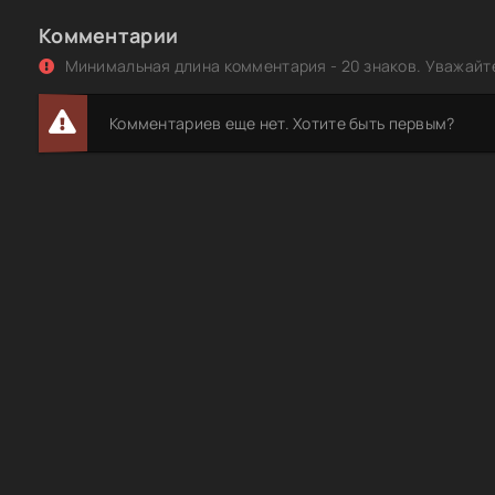
Каннибал / Canbal (2013) HDRip | L1
Комментарии
Каннибал / Canibal (2013) BDRip 720p от CINEMANIA | L1
Минимальная длина комментария - 20 знаков. Уважайте
Каннибал / Canibal (2013) BDRip 1080p от CINEMANIA | L1
Комментариев еще нет. Хотите быть первым?
Каннибал / Canbal (2013) HDRip | L1
Каннибал / Canbal (2013) HDRip | Sub
Каннибал / Cannibal (2010) BDRip от Rulya74 | L2
Каннибал из Ротенбурга / Rohtenburg (2006) DVDRip от
Киномагия
Каннибал! Мюзикл / Alferd Packer: The Musical / Canniba
Musical (1993) DVDRip [H.264] [MVO]
Коррозия Металла - Каннибал + Дебош в Орлёнке (2021)
Reissue, Remastered, Meat Stocks Records [FLAC|Lossle
+ .cue] <Thrash Metal, Rock>
Каннибал из Ротенбурга / Rohtenburg (2006) WEB-DL
[H.264/1080p]