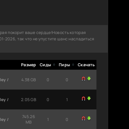
рая покорит ваше сердце!Новость которая
1-2026, так что не упустите шанс насладиться
Размер
Сиды
Пиры
Скачать
ley /
4.38 GB
0
0
ley /
2.05 GB
0
1
745.26
ley /
1
0
MB