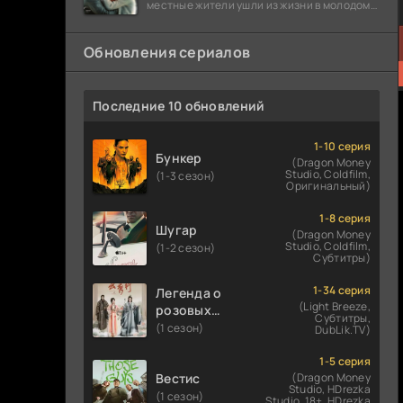
местные жители ушли из жизни в молодом
возрасте. Разговоры о взрывах атомной
бомбы
Обновления сериалов
Последние 10 обновлений
1-10 серия
Бункер
(Dragon Money
Studio, Coldfilm,
(1-3 сезон)
Оригинальный)
1-8 серия
Шугар
(Dragon Money
Studio, Coldfilm,
(1-2 сезон)
Субтитры)
1-34 серия
Легенда о
(Light Breeze,
розовых
Субтитры,
облаках
(1 сезон)
DubLik.TV)
1-5 серия
Вестис
(Dragon Money
Studio, HDrezka
(1 сезон)
Studio. 18+, HDrezka