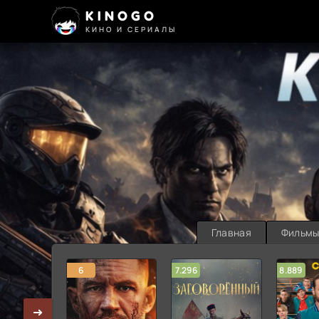
KINOGO
КИНО И СЕРИАЛЫ
Главная
Фильм
6
7.296
8.889