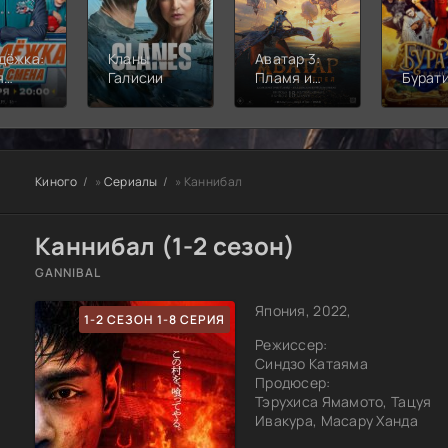
дёжка:
Кланы
Аватар 3:
я
Галисии
Пламя и
Бурат
а
пепел
Киного
»
Сериалы
» Каннибал
Каннибал (1-2 сезон)
GANNIBAL
Япония, 2022,
1-2 СЕЗОН 1-8 СЕРИЯ
Режиссер:
Синдзо Катаяма
Продюсер:
Тэрухиса Ямамото, Тацуя
Ивакура, Масару Ханда