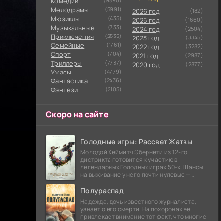
Комедии
(9890)
Мелодрамы
(5991)
2026 год
(182)
Мюзиклы
(435)
2025 год
(1660)
Музыкальные
(733)
2024 год
(2504)
Приключения
(2535)
2023 год
(3345)
Семейные
(1761)
2022 год
(3282)
Cпорт
(704)
2021 год
(2987)
Триллеры
(7737)
2020 год
(2877)
Ужасы
(4779)
Фантастика
(2436)
Фэнтези
(2105)
Скоро на сайте
Голодные игры: Рассвет Жатвы
Молодой Хеймитч Эбернети из 12-го
дистрикта готовится к участию в
легендарных Голодных играх 50-х. Шансы
на выживание у него почти нулевые —
последний трибут из его района одержал
победу еще сорок
Полураспад
Надежда, дочь известного журналиста,
узнаёт о его смерти. На похоронах её
привлекает внимание тот факт, что многие