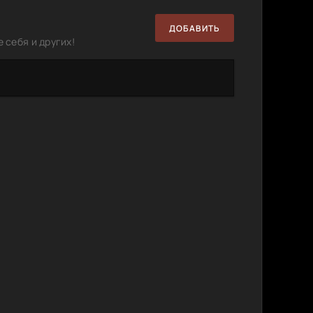
2.08 GB
0
0
ДОБАВИТЬ
5.79 GB
0
1
 себя и других!
10.53
0
1
GB
1.46 GB
0
1
1.46 GB
0
0
1.44 GB
0
1
1.37 GB
0
1
l! The
2.63 GB
2
0
 2xCD,
ss|image
841 MB
2
0
6.2 GB
1
0