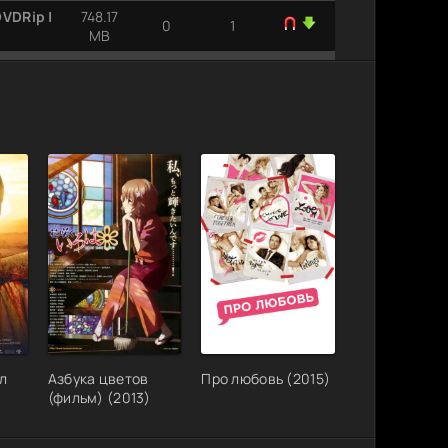
DVDRip |
748.17
0
1
MB
745.01
0
1
MB
9.56
0
1
GB
1
7.77 GB
0
1
6.20
80p | P2
1
0
GB
224.82
 MP3
1
0
MB
1.37 GB
1
0
VC от
1.56 GB
0
1
л
Азбука цветов
Про любовь (2015)
(фильм) (2013)
2.05 GB
0
3
1.41 GB
0
1