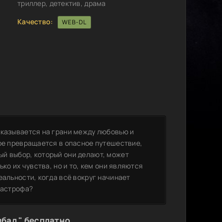
триллер, детектив, драма
Качество:
WEB-DL
оказывается на грани между любовью и
оре превращается в опасное путешествие,
й выбор, который они делают, может
ко их чувства, но и то, кем они являются
еальности, когда всё вокруг начинает
тастрофа?
бал " бесплатно