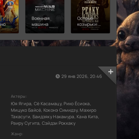
Военная
Острые
Чебура
ино
машина
козырьки:
2
Бессмертный
человек
29 янв 2026, 20:46
Актеры:
Юя Ягира, Сё Касамацу, Рихо Ёсиока,
Мицуко Байсё, Коконэ Симидзу, Махиро
Такасуги, Баидзяку Накамура, Кана Кита,
Раиру Сугита, Сэйдзи Роккаку
Жанр: