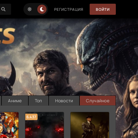
РЕГИСТРАЦИЯ
ВОЙТИ
Аниме
Топ
Новости
Случайное
6.437
7.187