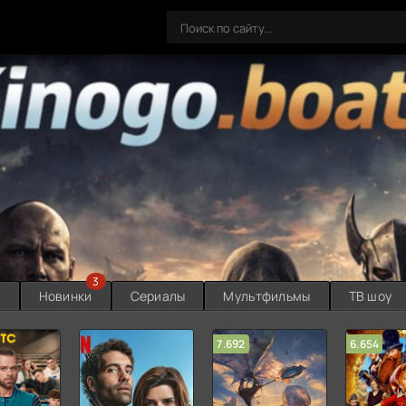
3
ы
Новинки
Сериалы
Мультфильмы
ТВ шоу
7.692
6.654