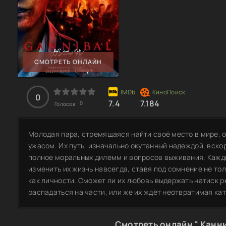
СМОТРЕТЬ ОНЛАЙН
0
7.4
7.184
0
Голосов:
Молодая пара, стремящаяся найти своё место в мире, 
ужасом. Их путь, изначально окутанный надеждой, вск
полное моральных дилемм и вопросов выживания. Кажды
изменить их жизнь навсегда, ставя под сомнение не толь
как личности. Сможет ли их любовь выдержать натиск р
распадаться на части, или же их ждёт неотвратимая ка
Смотреть онлайн " Канни