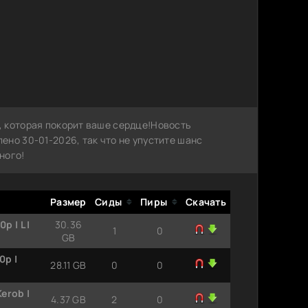
 которая покорит ваше сердце!Новость
но 30-01-2026, так что не упустите шанс
ного!
Размер
Сиды
Пиры
Скачать
 | L |
30.36
1
0
GB
0p |
28.11 GB
0
0
erob |
4.37 GB
2
0