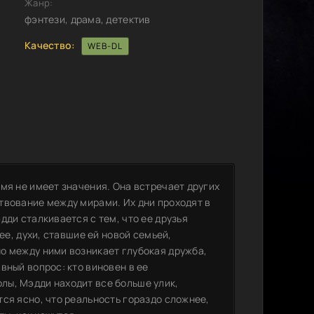
Жанр:
фэнтези, драма, детектив
Качество:
WEB-DL
мя не имеет значения. Она встречает других
твование между мирами. Их дни проходят в
дди сталкивается с тем, что ее друзья
ее, духи, ставшие ей новой семьей,
о между ними возникает глубокая дружба,
вный вопрос: кто виновен в ее
лы, Мэдди находит все больше улик,
ся ясно, что реальность гораздо сложнее,