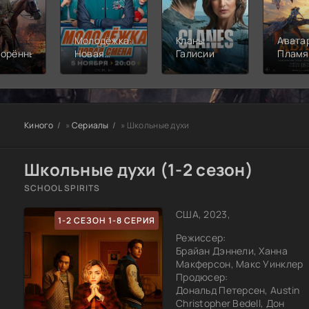
Молодёжка:
Кланы
Аватар
ворённый
Новая
Галисии
Пламя
смена
пепел
Киного
»
Сериалы
» Школьные духи
Школьные духи (1-2 сезон)
SCHOOL SPIRITS
США, 2023,
1-2 СЕЗОН 1-8 СЕРИЯ
Режиссер:
Брайан Дэннели, Ханна
Макферсон, Макс Уинклер
Продюсер:
Дональд Петерсен, Austin
Christopher Bedell, Дон