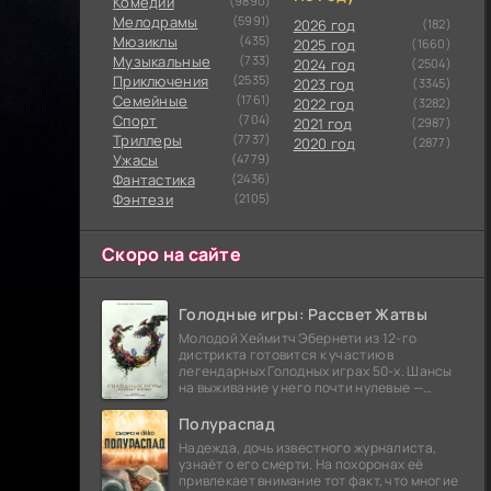
Комедии
(9890)
Мелодрамы
(5991)
2026 год
(182)
Мюзиклы
(435)
2025 год
(1660)
Музыкальные
(733)
2024 год
(2504)
Приключения
(2535)
2023 год
(3345)
Семейные
(1761)
2022 год
(3282)
Cпорт
(704)
2021 год
(2987)
Триллеры
(7737)
2020 год
(2877)
Ужасы
(4779)
Фантастика
(2436)
Фэнтези
(2105)
Скоро на сайте
Голодные игры: Рассвет Жатвы
Молодой Хеймитч Эбернети из 12-го
дистрикта готовится к участию в
легендарных Голодных играх 50-х. Шансы
на выживание у него почти нулевые —
последний трибут из его района одержал
победу еще сорок
Полураспад
Надежда, дочь известного журналиста,
узнаёт о его смерти. На похоронах её
привлекает внимание тот факт, что многие