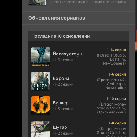
местные жители ушли из жизни в молодом
возрасте. Разговоры о взрывах атомной
бомбы
Обновления сериалов
Последние 10 обновлений
1-14 серия
Йеллоустоун
(HDrezka Studio,
LostFilm,
(1-5 сезон)
NewComers)
1-6 серия
Ворона
(Оригинальный,
Субтитры,
(1-2 сезон)
Newstudio)
1-10 серия
Бункер
(Dragon Money
Studio, Coldfilm,
(1-3 сезон)
Оригинальный)
1-8 серия
Шугар
(Dragon Money
Studio, Coldfilm,
(1-2 сезон)
Субтитры)