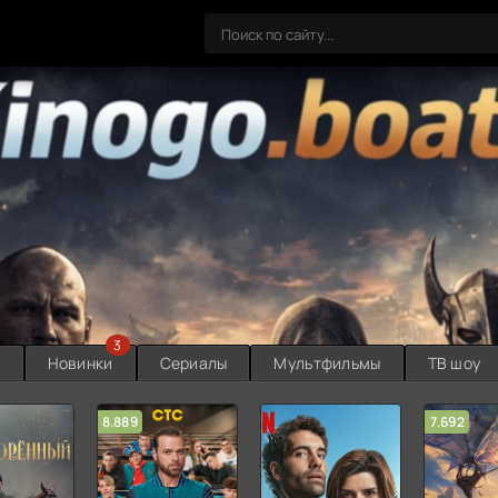
3
ы
Новинки
Сериалы
Мультфильмы
ТВ шоу
8.889
7.692