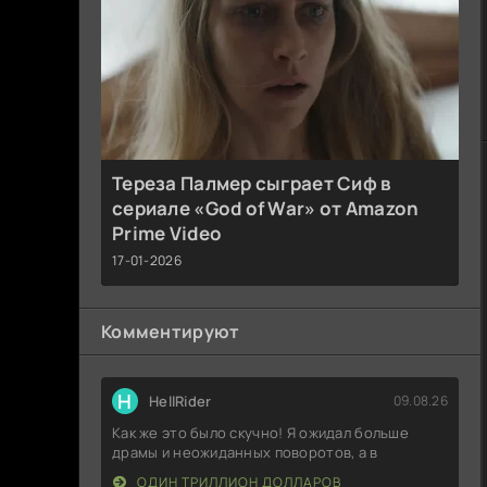
Тереза Палмер сыграет Сиф в
сериале «God of War» от Amazon
Prime Video
17-01-2026
Комментируют
H
HellRider
09.08.26
Как же это было скучно! Я ожидал больше
драмы и неожиданных поворотов, а в
ОДИН ТРИЛЛИОН ДОЛЛАРОВ