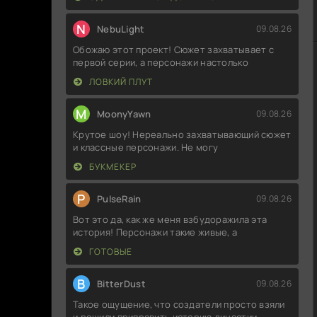
N
NebuLight
09.08.26
Обожаю этот проект! Сюжет захватывает с
первой серии, а персонажи настолько
ЛОВКИЙ ПЛУТ
M
MoonyYawn
09.08.26
Крутое шоу! Нереально захватывающий сюжет
и классные персонажи. Не могу
БУКМЕКЕР
P
PulseRain
09.08.26
Вот это да, как же меня взбудоражила эта
история! Персонажи такие живые, а
ГОТОВЫЕ
B
BitterDust
09.08.26
Такое ощущение, что создатели просто взяли
и решили приправить историю династии