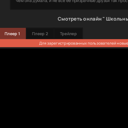
чем она думала, и не все ее призрачные друзья так прос
Смотреть онлайн " Школьны
Плеер 1
Плеер 2
Трейлер
Для зарегистрированных пользователей новые