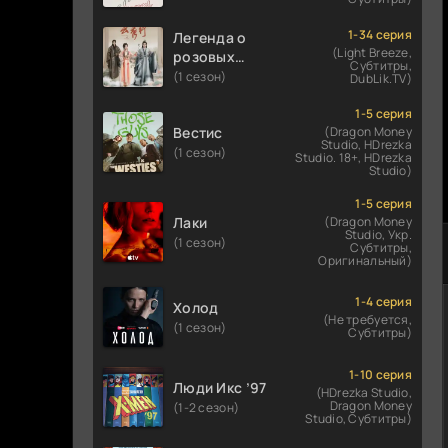
1-34 серия
Легенда о
(Light Breeze,
розовых
Субтитры,
облаках
(1 сезон)
DubLik.TV)
1-5 серия
Вестис
(Dragon Money
Studio, HDrezka
(1 сезон)
Studio. 18+, HDrezka
Studio)
1-5 серия
Лаки
(Dragon Money
Studio, Укр.
(1 сезон)
Субтитры,
Оригинальный)
1-4 серия
Холод
(Не требуется,
(1 сезон)
Субтитры)
1-10 серия
Люди Икс ’97
(HDrezka Studio,
Dragon Money
(1-2 сезон)
Studio, Субтитры)