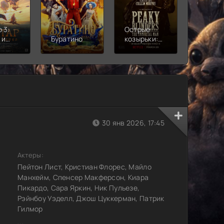
 3:
Острые
Чебура
 и
Буратино
козырьки:
2
Бессмертный
человек
30 янв 2026, 17:45
Актеры:
Пейтон Лист, Кристиан Флорес, Майло
Манхейм, Спенсер Макферсон, Киара
Пикардо, Сара Яркин, Ник Пульезе,
Рэйнбоу Уэделл, Джош Цуккерман, Патрик
Гилмор