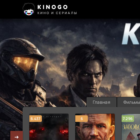
KINOGO
КИНО И СЕРИАЛЫ
Главная
Фильм
6.437
6
7.296