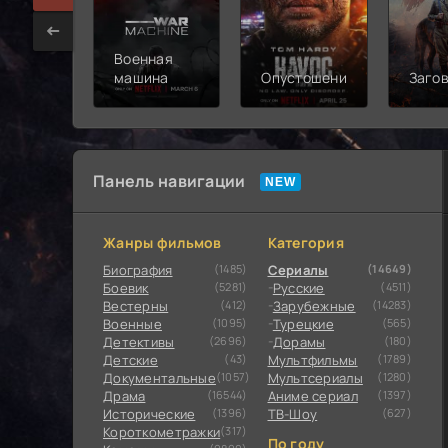
Военная
машина
Опустошение
Заго
Панель навигации
Жанры фильмов
Категория
Биография
(1485)
Сериалы
(14649)
Боевик
(5281)
Русские
(4511)
Вестерны
(412)
Зарубежные
(14283)
Военные
(1095)
Турецкие
(565)
Детективы
(2696)
Дорамы
(180)
Детские
(43)
Мультфильмы
(1789)
Документальные
(1057)
Мультсериалы
(1280)
Драма
(16544)
Аниме сериал
(1397)
Исторические
(1396)
ТВ-Шоу
(627)
Короткометражки
(317)
По году