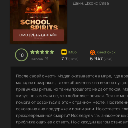
Данн, Джойс Сава
СМОТРЕТЬ ОНЛАЙН
10
7.7
6.947
10
Голосов:
(11258)
(2531)
После своей смерти Мэдди оказывается в мире, где вре
молодых призраков, также обреченных на вечное сущес
привычном ритме, но тайны прошлого не дают покоя. Мэ
живут, не замечая ее, что добавляет печали. Тем не мен
помогают освоиться в этом странном месте. Постепенн
основанная на поддержке и понимании. Но остается гла
преждевременной смерти? Исследуя углы знакомой шко
приближающих ее к ответу. Но с каждым шагом становит