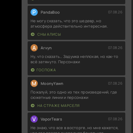
P
PandaBoo
07.08.26
Не могу сказать, что это шедевр, но
атмосфера действительно интересная.
СНЫ АЛИСЫ
A
Arvyn
07.08.26
Ну, что сказать… Задумка неплохая, но как-то
всё затянуто. Персонажи
ГОСПОЖА
M
MoonyYawn
07.08.26
Пожалуй, это одно из тех произведений, где
сюжетные линии и персонажи
НА СТРАЖЕ МАРСЕЛЯ
V
VaporTears
07.08.26
Не знаю, что все в восторге, но мне кажется,
что это просто очередная банальная