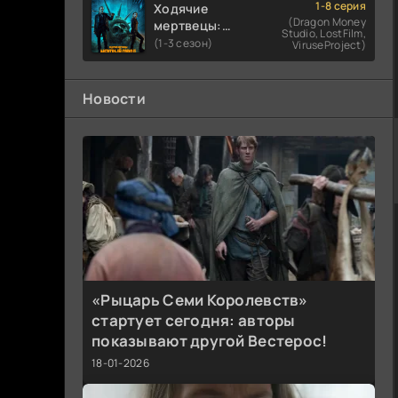
1-8 серия
Ходячие
(Dragon Money
мертвецы:
Studio, LostFilm,
Мертвый
(1-3 сезон)
ViruseProject)
город
Новости
«Рыцарь Семи Королевств»
стартует сегодня: авторы
показывают другой Вестерос!
18-01-2026