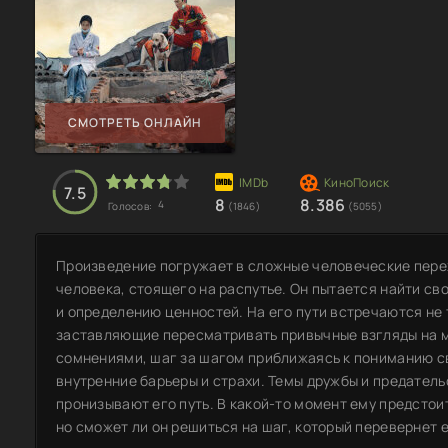
СМОТРЕТЬ ОНЛАЙН
7.5
8
8.386
4
Голосов:
(1846)
(5055)
Произведение погружает в сложные человеческие пере
человека, стоящего на распутье. Он пытается найти св
и определению ценностей. На его пути встречаются не 
заставляющие пересматривать привычные взгляды на ми
сомнениями, шаг за шагом приближаясь к пониманию с
внутренние барьеры и страхи. Темы дружбы и предатель
пронизывают его путь. В какой-то момент ему предстоит
но сможет ли он решиться на шаг, который перевернет 