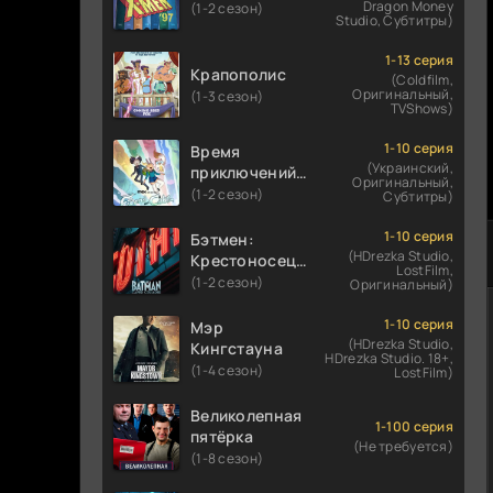
Dragon Money
(1-2 сезон)
Studio, Субтитры)
1-13 серия
Крапополис
(Coldfilm,
Оригинальный,
(1-3 сезон)
TVShows)
1-10 серия
Время
(Украинский,
приключений:
Оригинальный,
Фионна и Кейк
(1-2 сезон)
Субтитры)
1-10 серия
Бэтмен:
(HDrezka Studio,
Крестоносец в
LostFilm,
плаще
(1-2 сезон)
Оригинальный)
1-10 серия
Мэр
(HDrezka Studio,
Кингстауна
HDrezka Studio. 18+,
(1-4 сезон)
LostFilm)
Великолепная
1-100 серия
пятёрка
(Не требуется)
(1-8 сезон)