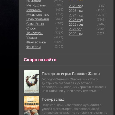
Комедии
(9890)
Мелодрамы
(5991)
2026 год
(182)
Мюзиклы
(435)
2025 год
(1660)
Музыкальные
(733)
2024 год
(2504)
Приключения
(2535)
2023 год
(3345)
Семейные
(1761)
2022 год
(3282)
Cпорт
(704)
2021 год
(2987)
Триллеры
(7737)
2020 год
(2877)
Ужасы
(4779)
Фантастика
(2436)
Фэнтези
(2105)
Скоро на сайте
Голодные игры: Рассвет Жатвы
Молодой Хеймитч Эбернети из 12-го
дистрикта готовится к участию в
легендарных Голодных играх 50-х. Шансы
на выживание у него почти нулевые —
последний трибут из его района одержал
победу еще сорок
Полураспад
Надежда, дочь известного журналиста,
узнаёт о его смерти. На похоронах её
привлекает внимание тот факт, что многие