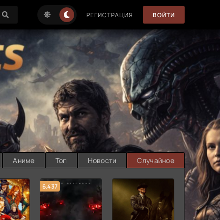
РЕГИСТРАЦИЯ
ВОЙТИ
Аниме
Топ
Новости
Случайное
6.437
7.187