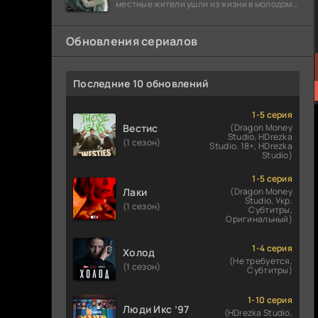
местные жители ушли из жизни в молодом
возрасте. Разговоры о взрывах атомной
бомбы
Обновления сериалов
Последние 10 обновлений
1-5 серия
Вестис
(Dragon Money
Studio, HDrezka
(1 сезон)
Studio. 18+, HDrezka
Studio)
1-5 серия
Лаки
(Dragon Money
Studio, Укр.
(1 сезон)
Субтитры,
Оригинальный)
1-4 серия
Холод
(Не требуется,
(1 сезон)
Субтитры)
1-10 серия
Люди Икс ’97
(HDrezka Studio,