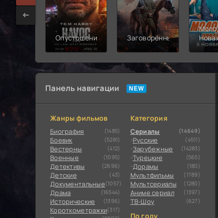
Моло
Опустошение
Заговорённый
Нова
смен
Панель навигации
Жанры фильмов
Категория
Биография
(1485)
Сериалы
(14649)
Боевик
(5281)
Русские
(4511)
Вестерны
(412)
Зарубежные
(14283)
Военные
(1095)
Турецкие
(565)
Детективы
(2696)
Дорамы
(180)
Детские
(43)
Мультфильмы
(1789)
Документальные
(1057)
Мультсериалы
(1280)
Драма
(16544)
Аниме сериал
(1397)
Исторические
(1396)
ТВ-Шоу
(627)
Короткометражки
(317)
По году