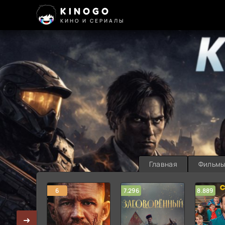
KINOGO
КИНО И СЕРИАЛЫ
Главная
Фильм
6
7.296
8.889