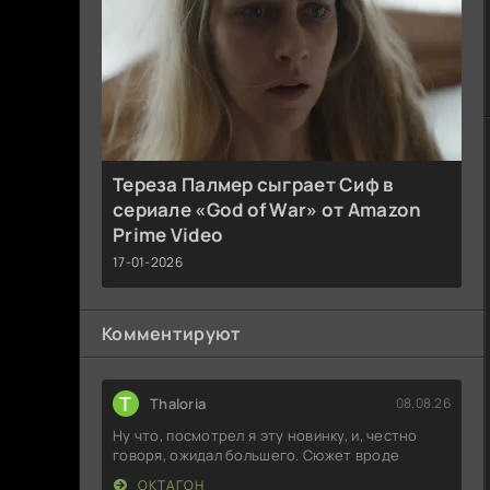
Тереза Палмер сыграет Сиф в
сериале «God of War» от Amazon
Prime Video
17-01-2026
Комментируют
T
Thaloria
08.08.26
Ну что, посмотрел я эту новинку, и, честно
говоря, ожидал большего. Сюжет вроде
ОКТАГОН