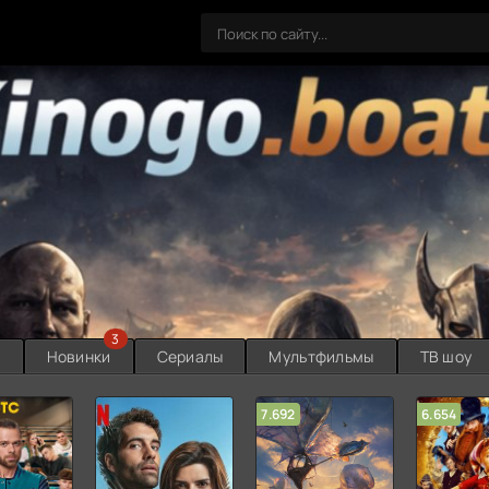
3
ы
Новинки
Сериалы
Мультфильмы
ТВ шоу
7.692
6.654