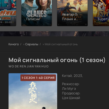
дёжка:
Кланы
Аватар 3:
я
Галисии
Пламя и
Бурат
а
пепел
Киного
»
Сериалы
» Мой сигнальный огонь
Мой сигнальный огонь (1 сезон)
WO DE REN JIAN YAN HUO
Китай, 2023,
1 СЕЗОН 1-40 СЕРИЯ
Режиссер:
Ли Мугэ
Продюсер:
Цзя Шикай