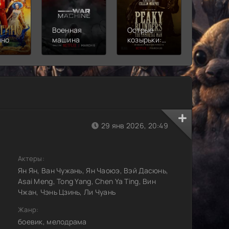
Военная
Острые
Чебура
ино
машина
козырьки:
2
Бессмертный
человек
29 янв 2026, 20:49
Актеры:
Ян Ян, Ван Чужань, Ян Чаоюэ, Вэй Дасюнь,
Asai Meng, Tong Yang, Chen Ya Ting, Вин
Чжан, Чэнь Цзинь, Ли Чуань
Жанр:
боевик, мелодрама