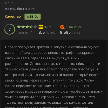
Жанр:
драма, биография
Качество:
WEB-DL
7
8.6
8.585
10
Голосов:
(42493)
(30151)
Проект погружает зрителя в закулисье создания одного
из величайших шедевров кинематографа, раскрывая
сложные взаимодействия между студиями и
режиссерами. Он показывает, как непоколебимая воля и
творческое видение помогают преодолеть преграды. В
центре событий — харизматичный лидер, который ведет
свою команду через все испытания к триумфу. Фильм
умело передает тончайшие нюансы человеческих
характеров и создает напряженную атмосферу, вызывая у
зрителя широкий спектр эмоций. Каждая сцена — это
тщательно продуманная мозаика, где каждая деталь
находит свое место. Работа с актерами, решение