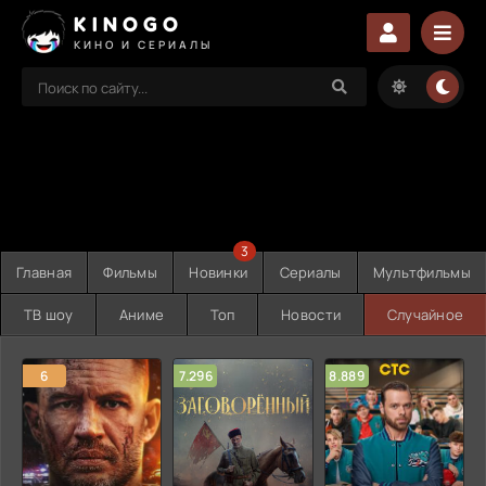
KINOGO
КИНО И СЕРИАЛЫ
3
Главная
Фильмы
Новинки
Сериалы
Мультфильмы
ТВ шоу
Аниме
Топ
Новости
Случайное
6
7.296
8.889